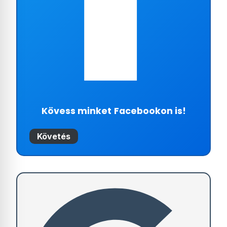
Kövess minket
Facebookon is!
Követés