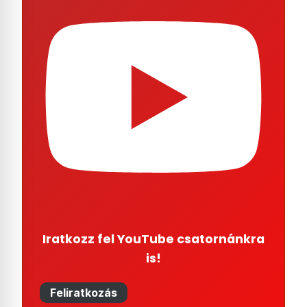
Iratkozz fel YouTube csatornánkra
is!
Feliratkozás