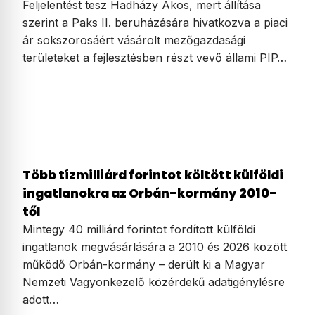
Feljelentést tesz Hadházy Ákos, mert állítása
szerint a Paks II. beruházására hivatkozva a piaci
ár sokszorosáért vásárolt mezőgazdasági
területeket a fejlesztésben részt vevő állami PIP…
Több tízmilliárd forintot költött külföldi
ingatlanokra az Orbán-kormány 2010-
től
Mintegy 40 milliárd forintot fordított külföldi
ingatlanok megvásárlására a 2010 és 2026 között
működő Orbán-kormány – derült ki a Magyar
Nemzeti Vagyonkezelő közérdekű adatigénylésre
adott…