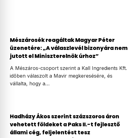
Mészárosék reagáltak Magyar Péter
üzenetére: „A válaszlevél bizonyára nem
jutott el Miniszterelnök úrhoz”
A Mészáros-csoport szerint a Kall Ingredients Kft.
időben válaszolt a Mavir megkeresésére, és
vállalta, hogy a…
Hadházy Ákos szerint százszoros áron
vehetett földeket a Paks II.-t fejlesztő
állami cég, feljelentést tesz