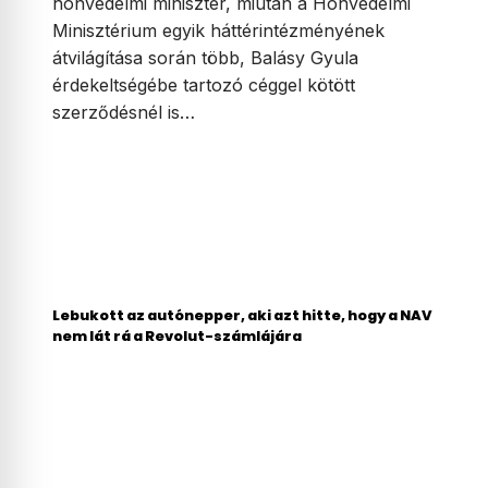
honvédelmi miniszter, miután a Honvédelmi
Minisztérium egyik háttérintézményének
átvilágítása során több, Balásy Gyula
érdekeltségébe tartozó céggel kötött
szerződésnél is…
Lebukott az autónepper, aki azt hitte, hogy a NAV
nem lát rá a Revolut-számlájára