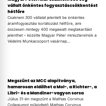
vállalt önkéntes fogyasztáscsökkentést
hétfőre
Csaknem 300 vállalat jelentett be önkéntes
áramfogyasztási korlátozást hétfőre, ami
összesen mintegy 400 megawatt megtakarítást
jelenthet – közölte Magyar Péter miniszterelnök a
Védelmi Munkacsoport vasárnap…
Megszűnt az MCC alapítványa,
hamarosan eldőlhet a Mol-, a Richter-, a
Libri- és a Mandiner-vagyon sorsa
Július 31-én megszűnt a Mathias Corvinus
Collegiumot működtető Mathias Corvinus