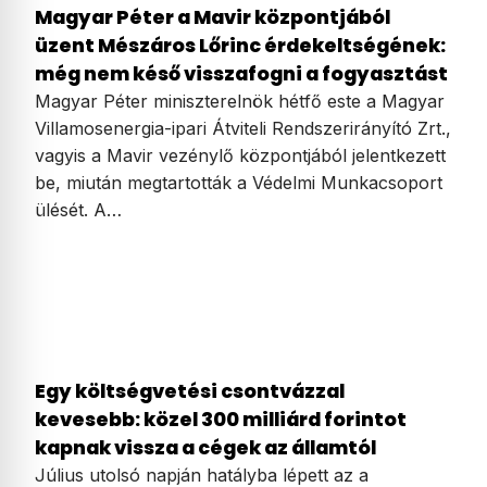
Magyar Péter a Mavir központjából
üzent Mészáros Lőrinc érdekeltségének:
még nem késő visszafogni a fogyasztást
Magyar Péter miniszterelnök hétfő este a Magyar
Villamosenergia-ipari Átviteli Rendszerirányító Zrt.,
vagyis a Mavir vezénylő központjából jelentkezett
be, miután megtartották a Védelmi Munkacsoport
ülését. A…
Egy költségvetési csontvázzal
kevesebb: közel 300 milliárd forintot
kapnak vissza a cégek az államtól
Július utolsó napján hatályba lépett az a