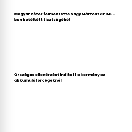
Magyar Péter felmentette Nagy Mártont az IMF-
ben betöltött tisztségéből
Országos ellenőrzést indított a kormány az
akkumulátorcégeknél