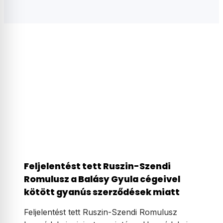
Feljelentést tett Ruszin-Szendi
Romulusz a Balásy Gyula cégeivel
kötött gyanús szerződések miatt
Feljelentést tett Ruszin-Szendi Romulusz