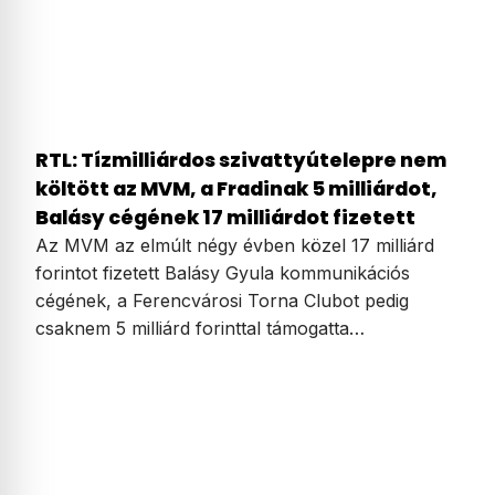
RTL: Tízmilliárdos szivattyútelepre nem
költött az MVM, a Fradinak 5 milliárdot,
Balásy cégének 17 milliárdot fizetett
Az MVM az elmúlt négy évben közel 17 milliárd
forintot fizetett Balásy Gyula kommunikációs
cégének, a Ferencvárosi Torna Clubot pedig
csaknem 5 milliárd forinttal támogatta…