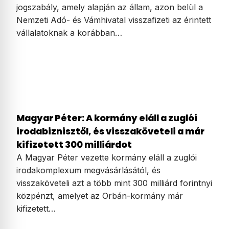
jogszabály, amely alapján az állam, azon belül a
Nemzeti Adó- és Vámhivatal visszafizeti az érintett
vállalatoknak a korábban…
Magyar Péter: A kormány eláll a zuglói
irodabiznisztől, és visszaköveteli a már
kifizetett 300 milliárdot
A Magyar Péter vezette kormány eláll a zuglói
irodakomplexum megvásárlásától, és
visszaköveteli azt a több mint 300 milliárd forintnyi
közpénzt, amelyet az Orbán-kormány már
kifizetett…