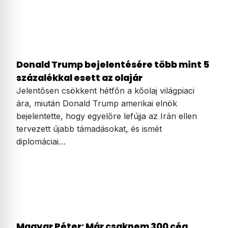
Donald Trump bejelentésére több mint 5
százalékkal esett az olajár
Jelentősen csökkent hétfőn a kőolaj világpiaci
ára, miután Donald Trump amerikai elnök
bejelentette, hogy egyelőre lefújja az Irán ellen
tervezett újabb támadásokat, és ismét
diplomáciai…
Magyar Péter: Már csaknem 300 cég