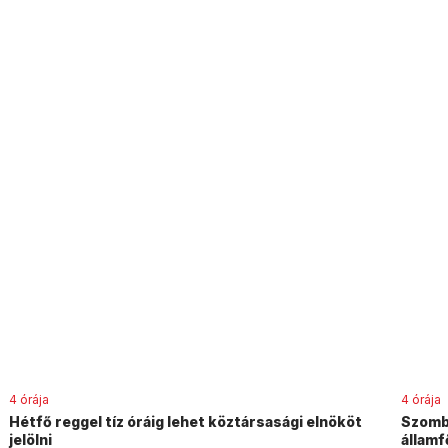
4 órája
4 órája
Hétfő reggel tíz óráig lehet köztársasági elnököt
Szomba
jelölni
államf