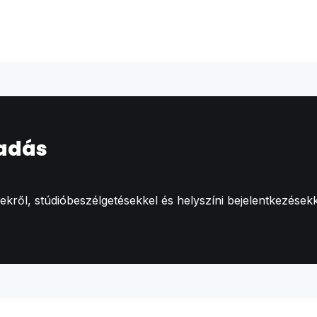
 adás
ről, stúdióbeszélgetésekkel és helyszíni bejelentkezésekk