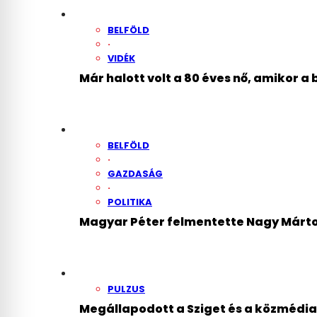
BELFÖLD
·
VIDÉK
Már halott volt a 80 éves nő, amikor a
BELFÖLD
·
GAZDASÁG
·
POLITIKA
Magyar Péter felmentette Nagy Márton
PULZUS
Megállapodott a Sziget és a közmédia,