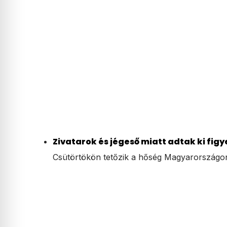
Zivatarok és jégeső miatt adtak ki figy
Csütörtökön tetőzik a hőség Magyarországo