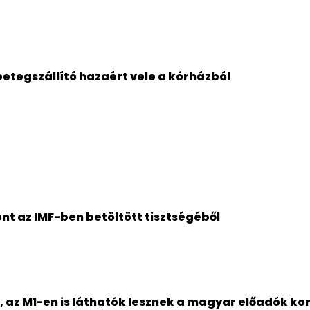
 betegszállító hazaért vele a kórházból
t az IMF-ben betöltött tisztségéből
 az M1-en is láthatók lesznek a magyar előadók kon