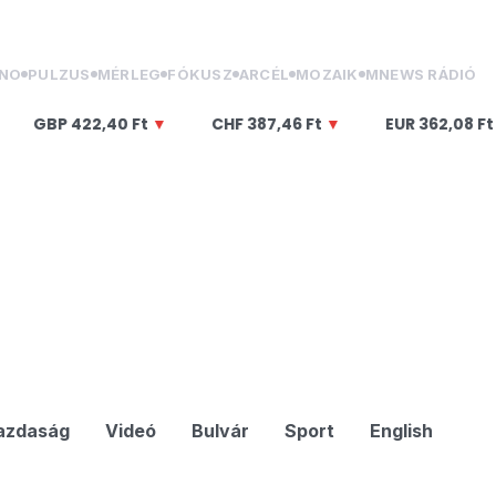
NO
PULZUS
MÉRLEG
FÓKUSZ
ARCÉL
MOZAIK
MNEWS RÁDIÓ
BP
422,40 Ft
▼
CHF
387,46 Ft
▼
EUR
362,08 Ft
▼
azdaság
Videó
Bulvár
Sport
English