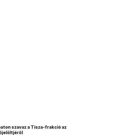
ton szavaz a Tisza-frakció az
őjelöltjéről