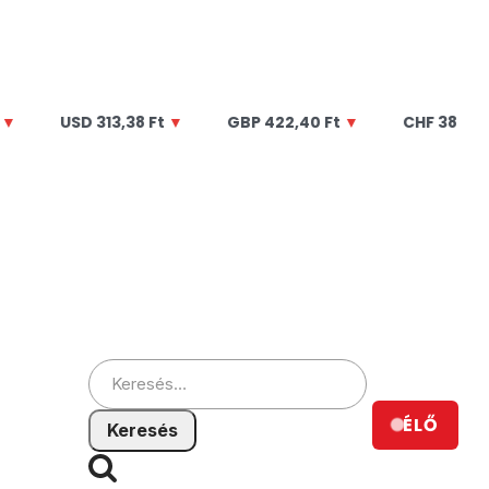
USD
313,38 Ft
▼
GBP
422,40 Ft
▼
CHF
387,46 Ft
▼
Keresés:
ÉLŐ