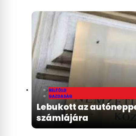
BELFÖLD
GAZDASÁG
Lebukott az autónepper
számlájára