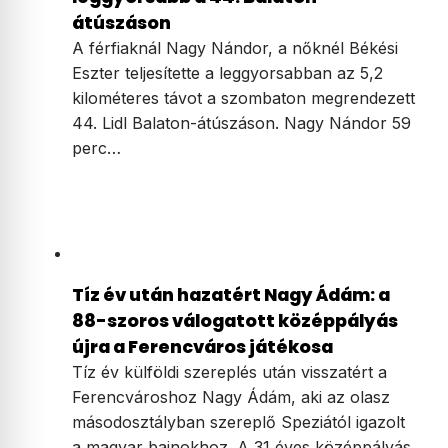
átúszáson
A férfiaknál Nagy Nándor, a nőknél Békési
Eszter teljesítette a leggyorsabban az 5,2
kilométeres távot a szombaton megrendezett
44. Lidl Balaton-átúszáson. Nagy Nándor 59
perc…
Tíz év után hazatért Nagy Ádám: a
88-szoros válogatott középpályás
újra a Ferencváros játékosa
Tíz év külföldi szereplés után visszatért a
Ferencvároshoz Nagy Ádám, aki az olasz
másodosztályban szereplő Speziától igazolt
a magyar bajnokhoz. A 31 éves középpályás