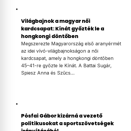
Világbajnok a magyar női
kardcsapat: Kínát győzték le a
hongkongi döntőben
Megszerezte Magyarország első aranyérmét
az idei vívó-világbajnokságon a női
kardcsapat, amely a hongkongi döntőben
45–41-re győzte le Kínát. A Battai Sugár,
Spiesz Anna és Szűcs…
Pósfai Gábor kizárná a vezető
politikusokat a sportszövetségek
irányításából