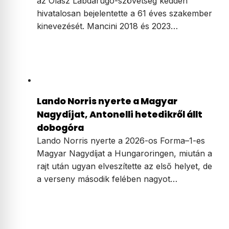
az Olasz Labdarúgó-szövetség kedden
hivatalosan bejelentette a 61 éves szakember
kinevezését. Mancini 2018 és 2023…
Lando Norris nyerte a Magyar
Nagydíjat, Antonelli hetedikről állt
dobogóra
Lando Norris nyerte a 2026-os Forma–1-es
Magyar Nagydíjat a Hungaroringen, miután a
rajt után ugyan elveszítette az első helyet, de
a verseny második felében nagyot…