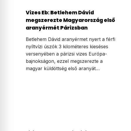
Vizes Eb: Betlehem Dávid
megszerezte Magyarország első
aranyérmét Párizsban
Betlehem Dávid aranyérmet nyert a férfi
nyíltvízi úszók 3 kilométeres kieséses
versenyében a párizsi vizes Európa-
bajnokságon, ezzel megszerezte a
magyar küldöttség első aranyát…