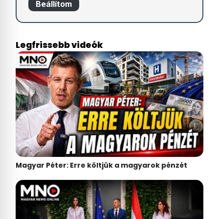
Beállítom
Legfrissebb videók
Magyar Péter: Erre költjük a magyarok pénzét