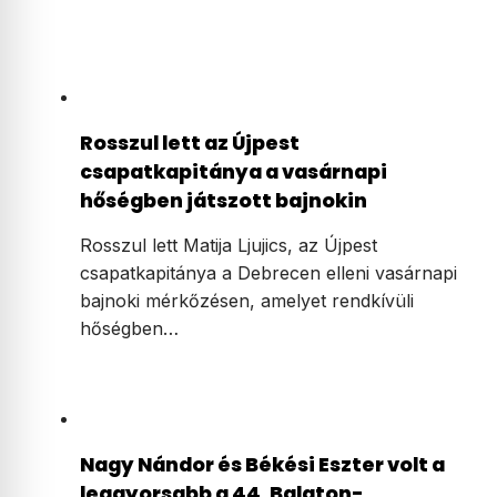
Rosszul lett az Újpest
csapatkapitánya a vasárnapi
hőségben játszott bajnokin
Rosszul lett Matija Ljujics, az Újpest
csapatkapitánya a Debrecen elleni vasárnapi
bajnoki mérkőzésen, amelyet rendkívüli
hőségben…
Nagy Nándor és Békési Eszter volt a
leggyorsabb a 44. Balaton-