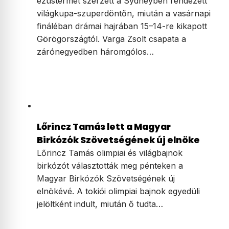
ezüstérmet szerzett a Sydneyben rendezett
világkupa-szuperdöntőn, miután a vasárnapi
fináléban drámai hajrában 15–14-re kikapott
Görögországtól. Varga Zsolt csapata a
zárónegyedben háromgólos…
Lőrincz Tamás lett a Magyar
Birkózók Szövetségének új elnöke
Lőrincz Tamás olimpiai és világbajnok
birkózót választották meg pénteken a
Magyar Birkózók Szövetségének új
elnökévé. A tokiói olimpiai bajnok egyedüli
jelöltként indult, miután ő tudta…