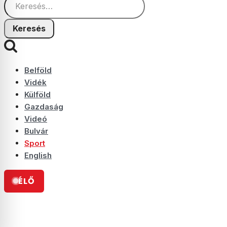
Belföld
Vidék
Külföld
Gazdaság
Videó
Bulvár
Sport
English
ÉLŐ