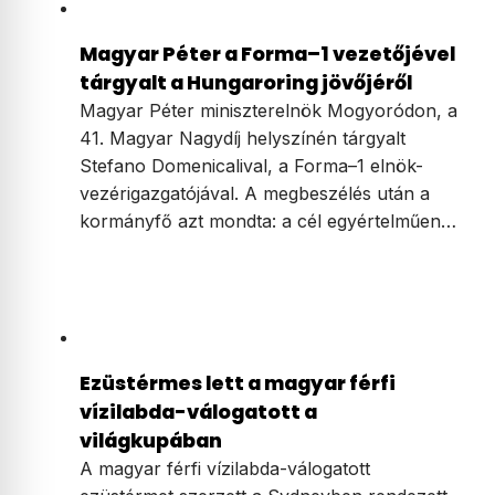
Magyar Péter a Forma–1 vezetőjével
tárgyalt a Hungaroring jövőjéről
Magyar Péter miniszterelnök Mogyoródon, a
41. Magyar Nagydíj helyszínén tárgyalt
Stefano Domenicalival, a Forma–1 elnök-
vezérigazgatójával. A megbeszélés után a
kormányfő azt mondta: a cél egyértelműen…
Ezüstérmes lett a magyar férfi
vízilabda-válogatott a
világkupában
A magyar férfi vízilabda-válogatott