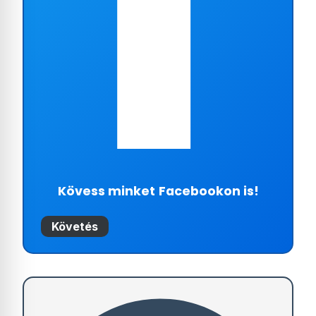
Kövess minket
Facebookon is!
Követés