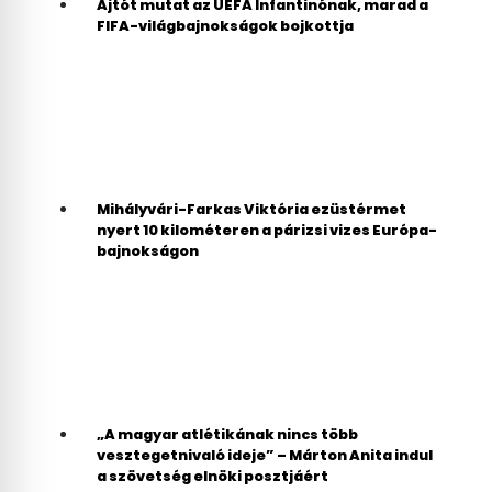
Ajtót mutat az UEFA Infantinónak, marad a
FIFA-világbajnokságok bojkottja
Mihályvári-Farkas Viktória ezüstérmet
nyert 10 kilométeren a párizsi vizes Európa-
bajnokságon
„A magyar atlétikának nincs több
vesztegetnivaló ideje” – Márton Anita indul
a szövetség elnöki posztjáért