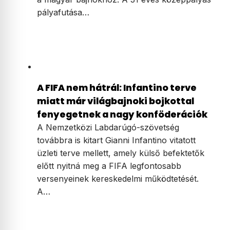
pályafutása…
A FIFA nem hátrál: Infantino terve
miatt már világbajnoki bojkottal
fenyegetnek a nagy konföderációk
A Nemzetközi Labdarúgó-szövetség
továbbra is kitart Gianni Infantino vitatott
üzleti terve mellett, amely külső befektetők
előtt nyitná meg a FIFA legfontosabb
versenyeinek kereskedelmi működtetését.
A…