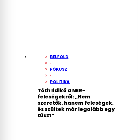
BELFÖLD
·
FÓKUSZ
·
POLITIKA
Tóth Ildikó a NER-
feleségekről: „Nem
szeretők, hanem feleségek,
és szültek már legalább egy
túszt”