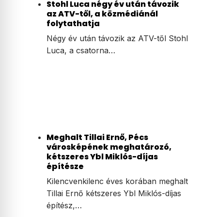
Stohl Luca négy év után távozik
az ATV-től, a közmédiánál
folytathatja
Négy év után távozik az ATV-től Stohl
Luca, a csatorna…
Meghalt Tillai Ernő, Pécs
városképének meghatározó,
kétszeres Ybl Miklós-díjas
építésze
Kilencvenkilenc éves korában meghalt
Tillai Ernő kétszeres Ybl Miklós-díjas
építész,…