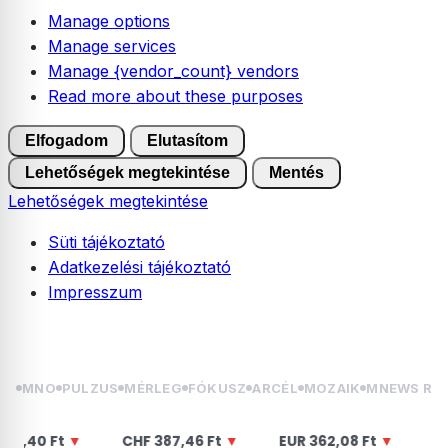
Manage options
Manage services
Manage {vendor_count} vendors
Read more about these purposes
Elfogadom
Elutasítom
Lehetőségek megtekintése
Mentés
Lehetőségek megtekintése
Süti tájékoztató
Adatkezelési tájékoztató
Impresszum
Skip
2026.08.06. csütörtök | Berta, Bettina
to
content
MNO
PULZUS
MÉRLEG
FÓKUSZ
ARCÉL
MOZAIK
MNEWS RÁ
 Ft
▼
CHF
387,46 Ft
▼
EUR
362,08 Ft
▼
USD
313,