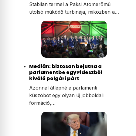
Stabilan termel a Paksi Atomerőmű
utolsó működő turbinája, miközben a…
Medián: biztosan bejutna a
parlamentbe egy Fideszből
kiváló polgári párt
Azonnal átlépné a parlamenti
küszöböt egy olyan új jobboldali
formáció,…