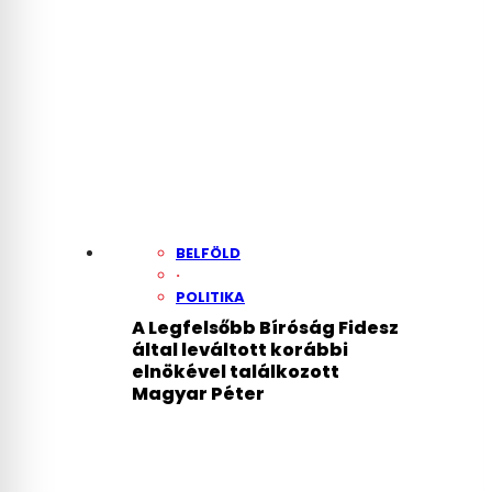
BELFÖLD
·
POLITIKA
A Legfelsőbb Bíróság Fidesz
által leváltott korábbi
elnökével találkozott
Magyar Péter