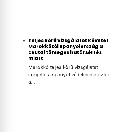
Teljes körű vizsgálatot követel
Marokkótól Spanyolország a
ceutai tömeges határsértés
miatt
Marokkó teljes körű vizsgálatát
sürgette a spanyol védelmi miniszter
a…