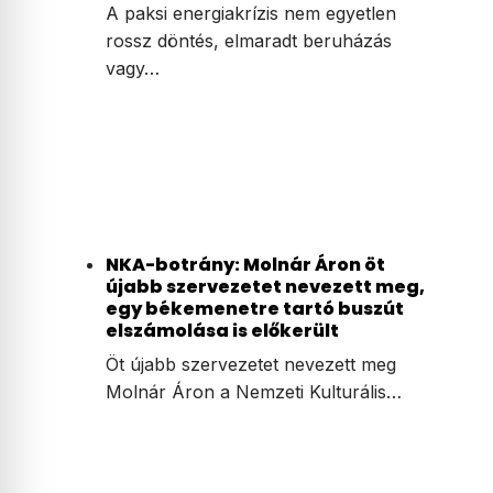
A paksi energiakrízis nem egyetlen
rossz döntés, elmaradt beruházás
vagy…
NKA-botrány: Molnár Áron öt
újabb szervezetet nevezett meg,
egy békemenetre tartó buszút
elszámolása is előkerült
Öt újabb szervezetet nevezett meg
Molnár Áron a Nemzeti Kulturális…