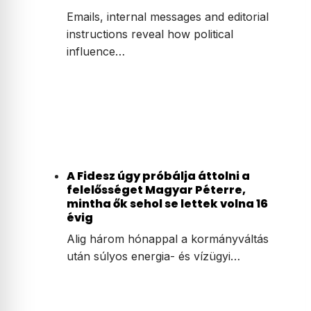
Emails, internal messages and editorial
instructions reveal how political
influence…
A Fidesz úgy próbálja áttolni a
felelősséget Magyar Péterre,
mintha ők sehol se lettek volna 16
évig
Alig három hónappal a kormányváltás
után súlyos energia- és vízügyi…