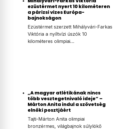
Mihályvári-Farkas Viktória
ezüstérmet nyert 10 kilométeren
a párizsi vizes Európa-
bajnokságon
Ezüstérmet szerzett Mihályvári-Farkas
Viktória a nyíltvízi úszók 10
kilométeres olimpiai…
„A magyar atlétikának nincs
több vesztegetnivaló ideje” –
Márton Anita indul a szövetség
elnöki posztjáért
Tajti-Márton Anita olimpiai
bronzérmes, világbajnok súlylökő