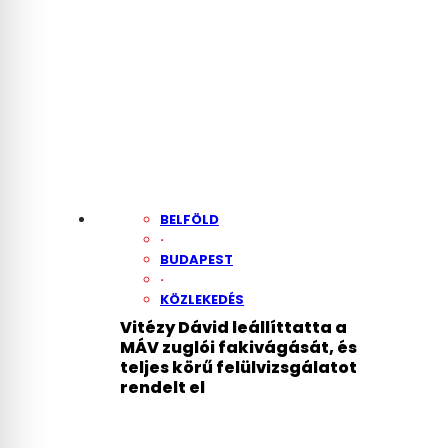
BELFÖLD
·
BUDAPEST
·
KÖZLEKEDÉS
Vitézy Dávid leállíttatta a
MÁV zuglói fakivágását, és
teljes körű felülvizsgálatot
rendelt el