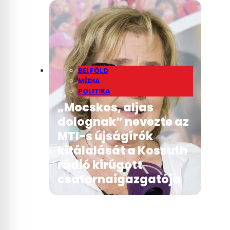
BELFÖLD
MÉDIA
POLITIKA
„Mocskos, aljas
dolognak” nevezte az
MTI-s újságírók
kitálalását a Kossuth
rádió kirúgott
csatornaigazgatója