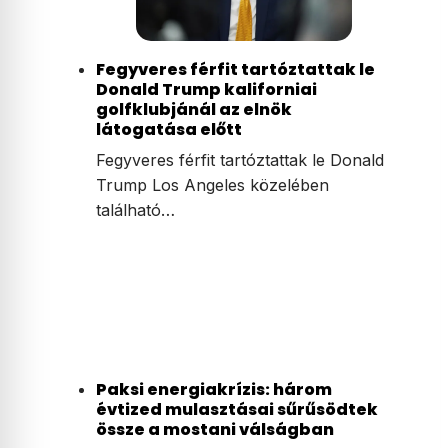
Fegyveres férfit tartóztattak le
Donald Trump kaliforniai
golfklubjánál az elnök
látogatása előtt
Fegyveres férfit tartóztattak le Donald
Trump Los Angeles közelében
található…
Paksi energiakrízis: három
évtized mulasztásai sűrűsödtek
össze a mostani válságban