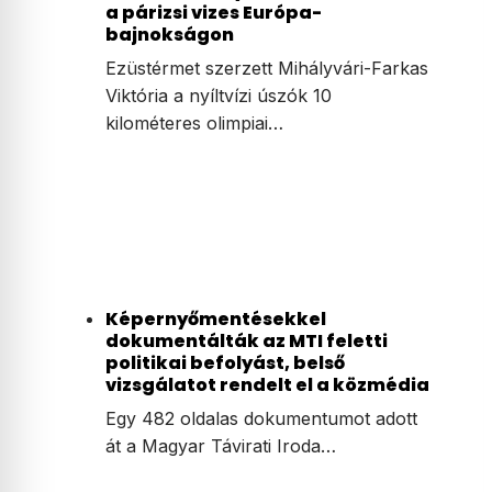
a párizsi vizes Európa-
bajnokságon
Ezüstérmet szerzett Mihályvári-Farkas
Viktória a nyíltvízi úszók 10
kilométeres olimpiai…
Képernyőmentésekkel
dokumentálták az MTI feletti
politikai befolyást, belső
vizsgálatot rendelt el a közmédia
Egy 482 oldalas dokumentumot adott
át a Magyar Távirati Iroda…