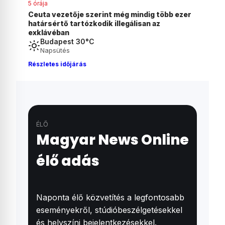
5 órája
b ezer
Magyar Péter bejelentette: péntektől nincs
szükség önkéntes fogyasztáscsökkentésre
Budapest 30°C
Napsütés
Részletes időjárás
ÉLŐ
Magyar News Online
élő adás
Naponta élő közvetítés a legfontosabb
eseményekről, stúdióbeszélgetésekkel
és helyszíni bejelentkezésekkel.