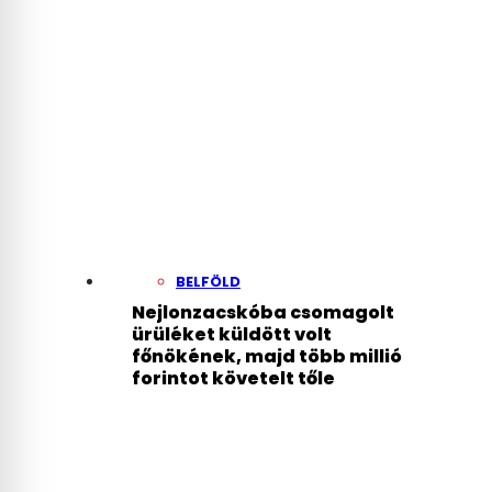
BELFÖLD
Nejlonzacskóba csomagolt
ürüléket küldött volt
főnökének, majd több millió
forintot követelt tőle