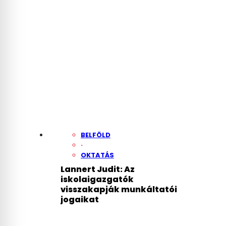
BELFÖLD
·
OKTATÁS
Lannert Judit: Az
iskolaigazgatók
visszakapják munkáltatói
jogaikat