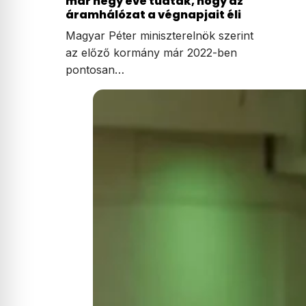
már négy éve tudták, hogy az
áramhálózat a végnapjait éli
Magyar Péter miniszterelnök szerint
az előző kormány már 2022-ben
pontosan…