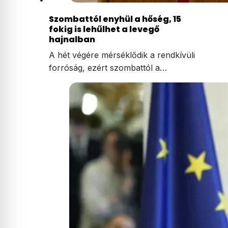
Szombattól enyhül a hőség, 15
fokig is lehűlhet a levegő
hajnalban
A hét végére mérséklődik a rendkívüli
forróság, ezért szombattól a…