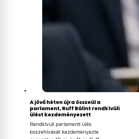
A jövő héten újra összeül a
parlament, Ruff Bálint rendkívüli
ülést kezdeményezett
Rendkívüli parlamenti ülés
összehívását kezdeményezte