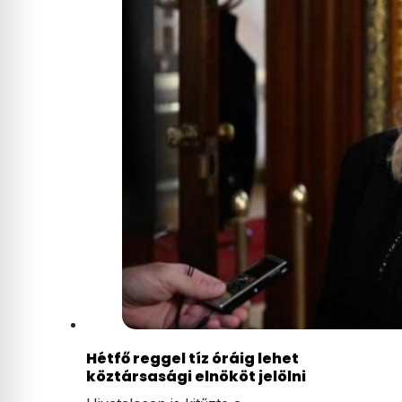
Hétfő reggel tíz óráig lehet
köztársasági elnököt jelölni