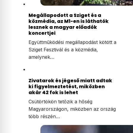
Megállapodott a Sziget és a
közmédia, az M1-en is láthatók
lesznek a magyar előadók
koncertjei
Együttműködési megállapodást kötött a
Sziget Fesztivál és a közmédia,
amelynek…
Zivatarok és jégeső miatt adtak
ki figyelmeztetést, miközben
akár 42 fok is lehet
Csütörtökön tetőzik a hőség
Magyarországon, miközben az ország
több részén…