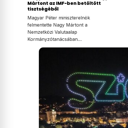
Mártont az IMF-ben betöltött
tisztségéből
Magyar Péter miniszterelnök
felmentette Nagy Mártont a
Nemzetközi Valutaalap
Kormányzótanácsában…