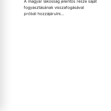
A magyar lakosság jelentős része saját
fogyasztásának visszafogásával
próbál hozzájárulni…