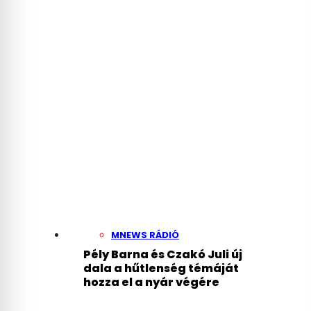
That Hungary’s Power
Grid Was on Its Last
Legs
MNEWS RÁDIÓ
Pély Barna és Czakó Juli új
dala a hűtlenség témáját
hozza el a nyár végére