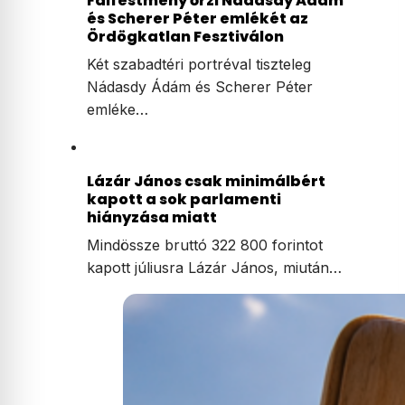
Falfestmény őrzi Nádasdy Ádám
és Scherer Péter emlékét az
Ördögkatlan Fesztiválon
Két szabadtéri portréval tiszteleg
Nádasdy Ádám és Scherer Péter
emléke…
Lázár János csak minimálbért
kapott a sok parlamenti
hiányzása miatt
Mindössze bruttó 322 800 forintot
kapott júliusra Lázár János, miután…