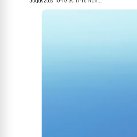
augusztus 10-re és 11-re Ruff…