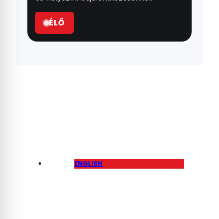
ÉLŐ
ENGLISH
Péter Magyar Says
Orbán’s Government
Knew Four Years Ago