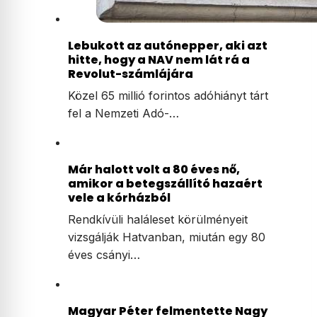
Lebukott az autónepper, aki azt
hitte, hogy a NAV nem lát rá a
Revolut-számlájára
Közel 65 millió forintos adóhiányt tárt
fel a Nemzeti Adó-…
Már halott volt a 80 éves nő,
amikor a betegszállító hazaért
vele a kórházból
Rendkívüli haláleset körülményeit
vizsgálják Hatvanban, miután egy 80
éves csányi…
Magyar Péter felmentette Nagy