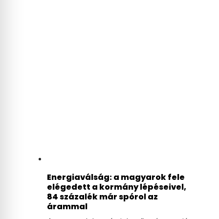
Energiaválság: a magyarok fele
elégedett a kormány lépéseivel,
84 százalék már spórol az
árammal