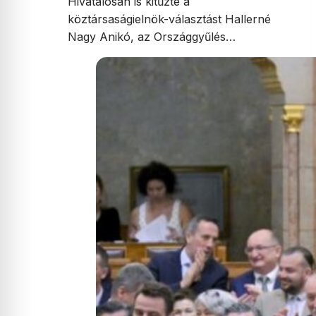
Hivatalosan is kitűzte a
köztársaságielnök-választást Hallerné
Nagy Anikó, az Országgyűlés…