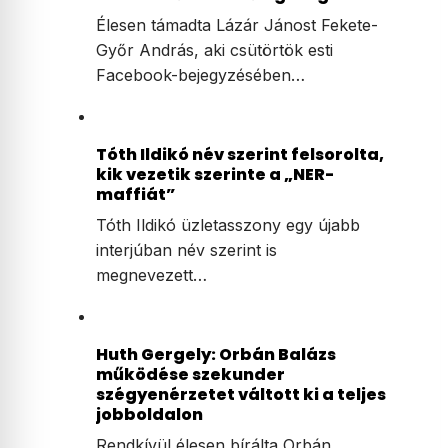
Élesen támadta Lázár Jánost Fekete-
Győr András, aki csütörtök esti
Facebook-bejegyzésében…
Tóth Ildikó név szerint felsorolta,
kik vezetik szerinte a „NER-
maffiát”
Tóth Ildikó üzletasszony egy újabb
interjúban név szerint is
megnevezett…
Huth Gergely: Orbán Balázs
működése szekunder
szégyenérzetet váltott ki a teljes
jobboldalon
Rendkívül élesen bírálta Orbán