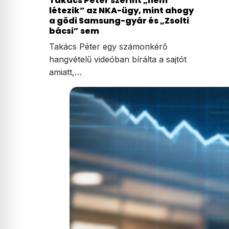
Takács Péter szerint „nem
létezik” az NKA-ügy, mint ahogy
a gödi Samsung-gyár és „Zsolti
bácsi” sem
Takács Péter egy számonkérő
hangvételű videóban bírálta a sajtót
amiatt,…