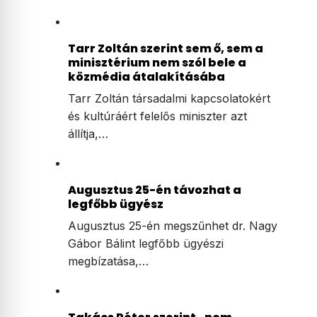
Tarr Zoltán szerint sem ő, sem a
minisztérium nem szól bele a
közmédia átalakításába
Tarr Zoltán társadalmi kapcsolatokért
és kultúráért felelős miniszter azt
állítja,…
Augusztus 25-én távozhat a
legfőbb ügyész
Augusztus 25-én megszűnhet dr. Nagy
Gábor Bálint legfőbb ügyészi
megbízatása,…