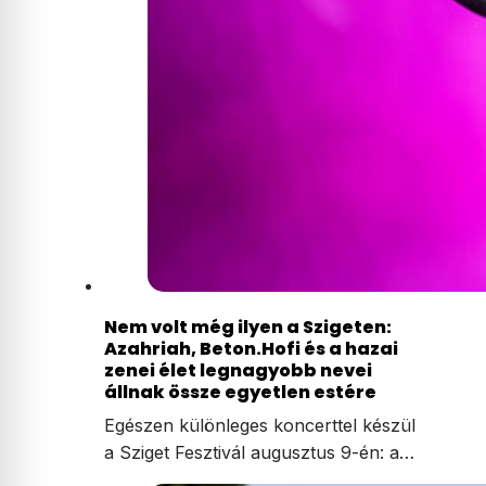
Nem volt még ilyen a Szigeten:
Azahriah, Beton.Hofi és a hazai
zenei élet legnagyobb nevei
állnak össze egyetlen estére
Egészen különleges koncerttel készül
a Sziget Fesztivál augusztus 9-én: a…