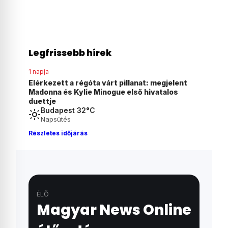
Legfrissebb hírek
1 napja
1 napja
elent
Kolumbia új elnöke repülőkről permetezné
Agyonve
os
gyomirtóval a kokacserjéket
magyar 
Budapest 32°C
Napsütés
Részletes időjárás
ÉLŐ
Magyar News Online