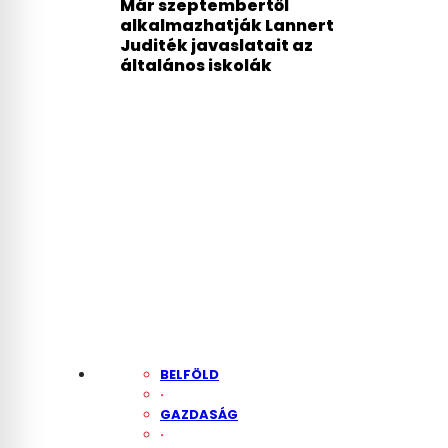
Már szeptembertől
alkalmazhatják Lannert
Juditék javaslatait az
általános iskolák
BELFÖLD
·
GAZDASÁG
·