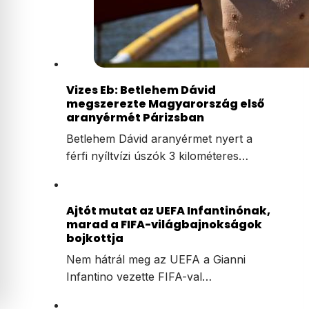
Vizes Eb: Betlehem Dávid
megszerezte Magyarország első
aranyérmét Párizsban
Betlehem Dávid aranyérmet nyert a
férfi nyíltvízi úszók 3 kilométeres…
Ajtót mutat az UEFA Infantinónak,
marad a FIFA-világbajnokságok
bojkottja
Nem hátrál meg az UEFA a Gianni
Infantino vezette FIFA-val…