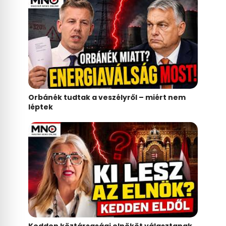
Orbánék tudtak a veszélyről – miért nem
léptek
Kedden köztársasági elnököt választanak