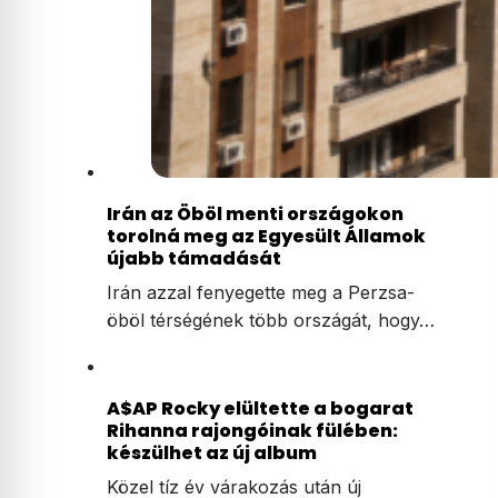
Irán az Öböl menti országokon
torolná meg az Egyesült Államok
újabb támadását
Irán azzal fenyegette meg a Perzsa-
öböl térségének több országát, hogy…
A$AP Rocky elültette a bogarat
Rihanna rajongóinak fülében:
készülhet az új album
Közel tíz év várakozás után új