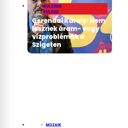
KULTÚRA
PULZUS
Gerendai Károly: Nem
lesznek áram- vagy
vízproblémák a
Szigeten
MOZAIK