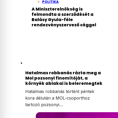
POLITIKA
A Miniszterelnökség is
felmondta a szerződését a
Balásy Gyula-féle
rendezvényszervező céggel
Hatalmas robbanás rázta meg a
Mol pozsonyi finomítóját, a
környék ablakai is beleremegtek
Hatalmas robbanás történt péntek
kora délután a MOL-csoporthoz
tartozó pozsonyi…