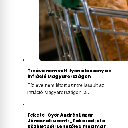
Tíz éve nem volt ilyen alacsony az
infláció Magyarországon
Tíz éve nem látott szintre lassult az
infláció Magyarországon: a…
Fekete-Győr András Lázár
Jánosnak üzent: „Takarodj el a
közéletből! Lehetőleg még ma!”