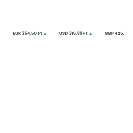
UR
364,50 Ft
▲
USD
315,99 Ft
▲
GBP
425,00 Ft
▲