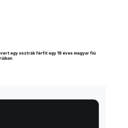
ert egy osztrák férfit egy 18 éves magyar fiú
riában