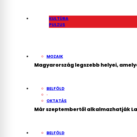
KULTÚRA
PULZUS
Gerendai Károly: Nem
MOZAIK
Magyarország legszebb helyei, amelye
BELFÖLD
·
OKTATÁS
Már szeptembertől alkalmazhatják Lan
BELFÖLD