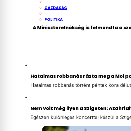
·
GAZDASÁG
·
POLITIKA
A Miniszterelnökség is felmondta a s
Hatalmas robbanás rázta meg a Mol poz
Hatalmas robbanás történt péntek kora dél
Nem volt még ilyen a Szigeten: Azahriah
Egészen különleges koncerttel készül a Szige