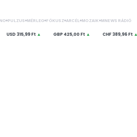
NO
PULZUS
MÉRLEG
FÓKUSZ
ARCÉL
MOZAIK
MNEWS RÁDIÓ
D
315,99 Ft
▲
GBP
425,00 Ft
▲
CHF
389,96 Ft
▲
E