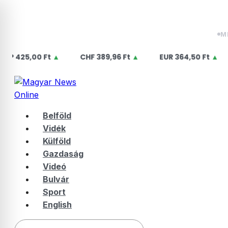
Skip
2026.08.09. vasárnap | Emőd
to
content
M
,00 Ft
▲
CHF
389,96 Ft
▲
EUR
364,50 Ft
▲
US
Belföld
Vidék
Külföld
Gazdaság
Videó
Bulvár
Sport
English
Keresés: