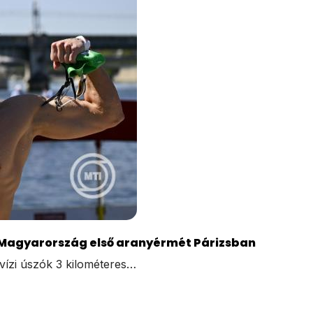
 Magyarország első aranyérmét Párizsban
tvízi úszók 3 kilométeres…