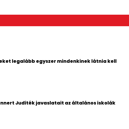
 lesznek áram- vagy vízprobl
ket legalább egyszer mindenkinek látnia kell
nert Juditék javaslatait az általános iskolák