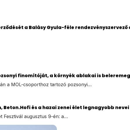
zerződését a Balásy Gyula-féle rendezvényszervező
sonyi finomítóját, a környék ablakai is belereme
után a MOL-csoporthoz tartozó pozsonyi…
, Beton.Hofi és a hazai zenei élet legnagyobb nevei
t Fesztivál augusztus 9-én: a…