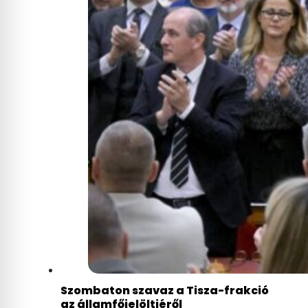
Szombaton szavaz a Tisza-frakció
az államfőjelöltjéről