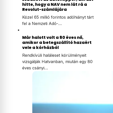
hitte, hogy a NAV nem lát rá a
Revolut-számlájára
Közel 65 millió forintos adóhiányt tárt
fel a Nemzeti Adó-…
Már halott volt a 80 éves nő,
amikor a betegszállító hazaért
vele a kórházból
Rendkívüli haláleset körülményeit
vizsgálják Hatvanban, miután egy 80
éves csányi…