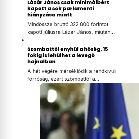
Lázár János csak minimálbért
kapott a sok parlamenti
hiányzása miatt
Mindössze bruttó 322 800 forintot
kapott júliusra Lázár János, miután…
Szombattól enyhül a hőség, 15
fokig is lehűlhet a levegő
hajnalban
A hét végére mérséklődik a rendkívüli
forróság, ezért szombattól a…