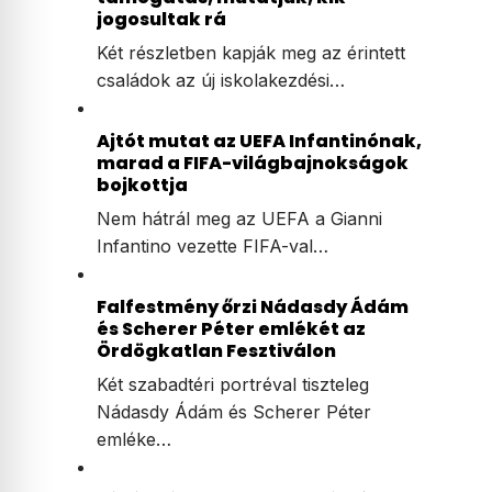
jogosultak rá
Két részletben kapják meg az érintett
családok az új iskolakezdési…
Ajtót mutat az UEFA Infantinónak,
marad a FIFA-világbajnokságok
bojkottja
Nem hátrál meg az UEFA a Gianni
Infantino vezette FIFA-val…
Falfestmény őrzi Nádasdy Ádám
és Scherer Péter emlékét az
Ördögkatlan Fesztiválon
Két szabadtéri portréval tiszteleg
Nádasdy Ádám és Scherer Péter
emléke…