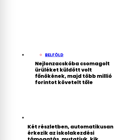
BELFÖLD
Nejlonzacskóba csomagolt
ürüléket küldött volt
főnökének, majd több millió
forintot követelt tőle
Két részletben, automatikusan
érkezik az iskolakezdési
támogatás, mutatjuk, kik