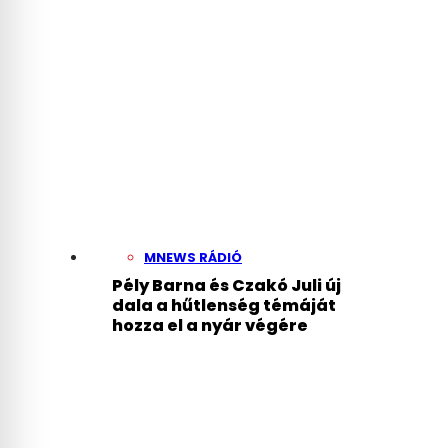
MNEWS RÁDIÓ
Pély Barna és Czakó Juli új
dala a hűtlenség témáját
hozza el a nyár végére