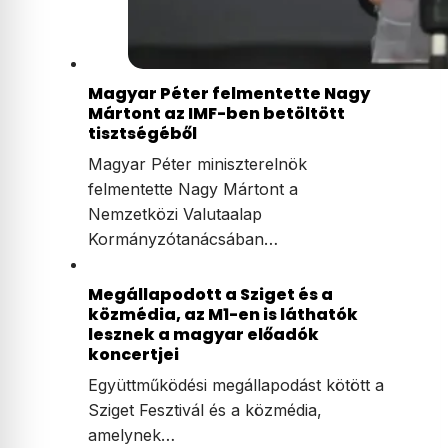
Magyar Péter felmentette Nagy
Mártont az IMF-ben betöltött
tisztségéből
Magyar Péter miniszterelnök
felmentette Nagy Mártont a
Nemzetközi Valutaalap
Kormányzótanácsában…
Megállapodott a Sziget és a
közmédia, az M1-en is láthatók
lesznek a magyar előadók
koncertjei
Együttműködési megállapodást kötött a
Sziget Fesztivál és a közmédia,
amelynek…