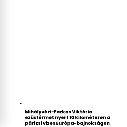
Mihályvári-Farkas Viktória
ezüstérmet nyert 10 kilométeren a
párizsi vizes Európa-bajnokságon