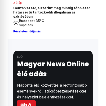
3 órája
b ezer
Magyar Péter bejelentette: péntektől nincs
szükség önkéntes fogyasztáscsökkentésre
Budapest 35°C
Napsütés
Részletes időjárás
ÉLŐ
Magyar News Online
élő adás
Naponta élő közvetítés a legfontosabb
eseményekről, stúdióbeszélgetésekkel
és helyszíni bejelentkezésekkel.
ÉLŐ