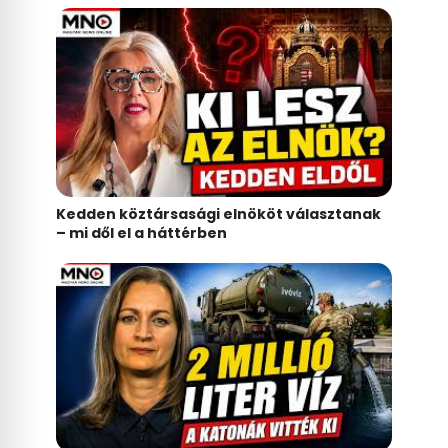
Kedden köztársasági elnököt választanak
– mi dől el a háttérben