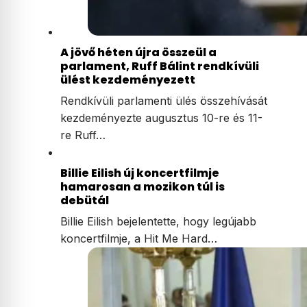
A jövő héten újra összeül a
parlament, Ruff Bálint rendkívüli
ülést kezdeményezett
Rendkívüli parlamenti ülés összehívását
kezdeményezte augusztus 10-re és 11-
re Ruff…
Billie Eilish új koncertfilmje
hamarosan a mozikon túl is
debütál
Billie Eilish bejelentette, hogy legújabb
koncertfilmje, a Hit Me Hard…