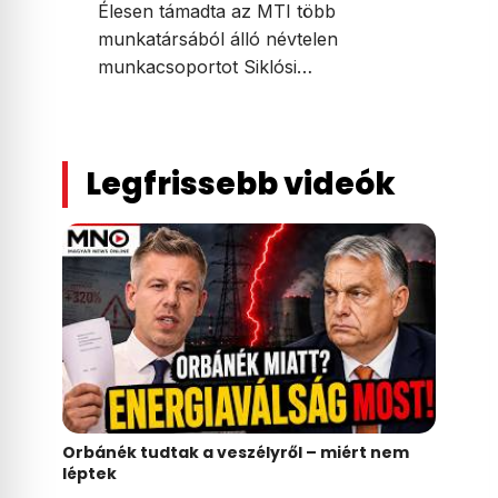
Élesen támadta az MTI több
munkatársából álló névtelen
munkacsoportot Siklósi…
Legfrissebb videók
Orbánék tudtak a veszélyről – miért nem
léptek