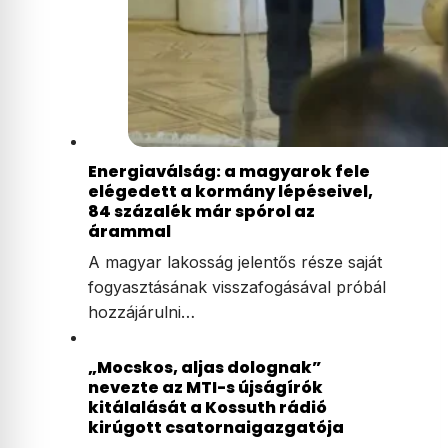
Energiaválság: a magyarok fele
elégedett a kormány lépéseivel,
84 százalék már spórol az
árammal
A magyar lakosság jelentős része saját
fogyasztásának visszafogásával próbál
hozzájárulni…
„Mocskos, aljas dolognak”
nevezte az MTI-s újságírók
kitálalását a Kossuth rádió
kirúgott csatornaigazgatója