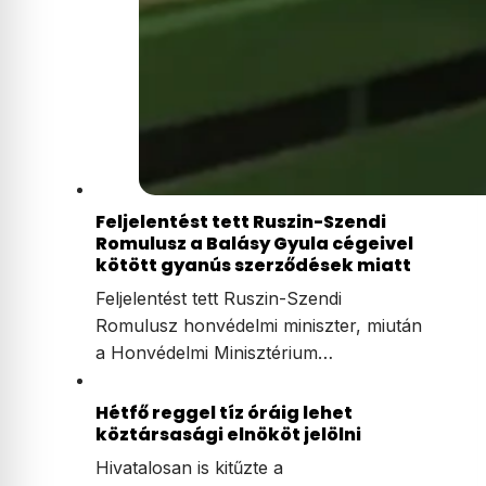
Feljelentést tett Ruszin-Szendi
Romulusz a Balásy Gyula cégeivel
kötött gyanús szerződések miatt
Feljelentést tett Ruszin-Szendi
Romulusz honvédelmi miniszter, miután
a Honvédelmi Minisztérium…
Hétfő reggel tíz óráig lehet
köztársasági elnököt jelölni
Hivatalosan is kitűzte a