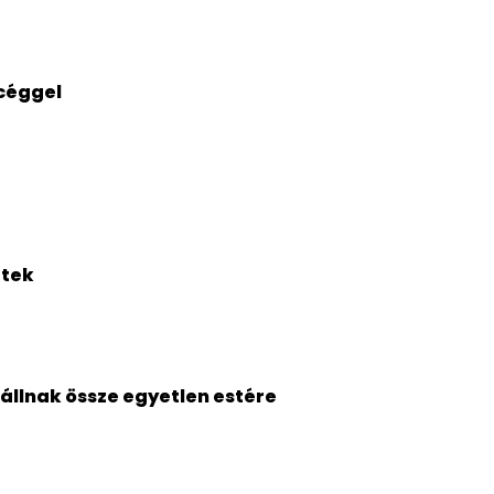
 céggel
gtek
 állnak össze egyetlen estére