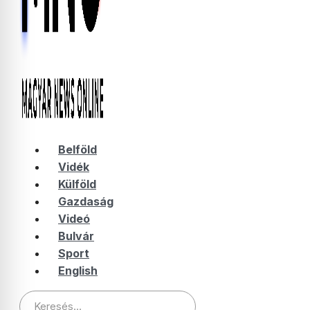
Belföld
Vidék
Külföld
Gazdaság
Videó
Bulvár
Sport
English
Keresés: