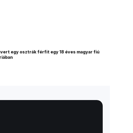
ert egy osztrák férfit egy 18 éves magyar fiú
riában