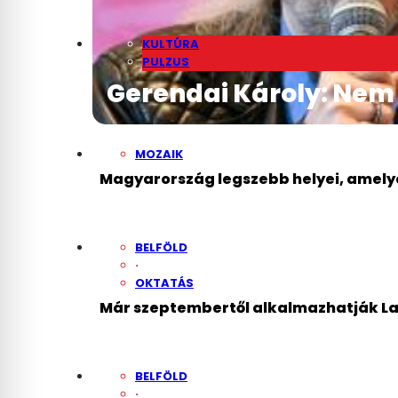
KULTÚRA
PULZUS
Gerendai Károly: Nem
MOZAIK
Magyarország legszebb helyei, amelye
BELFÖLD
·
OKTATÁS
Már szeptembertől alkalmazhatják Lan
BELFÖLD
·