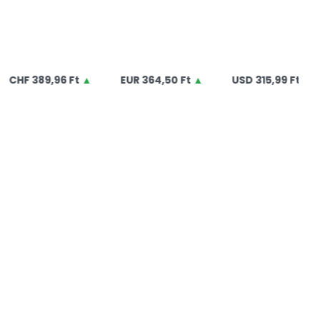
89,96 Ft
▲
EUR
364,50 Ft
▲
USD
315,99 Ft
▲
G