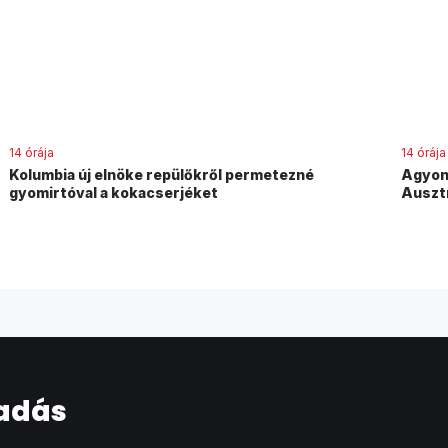
14 órája
14 órája
Kolumbia új elnöke repülőkről permetezné
Agyonv
gyomirtóval a kokacserjéket
Auszt
 adás