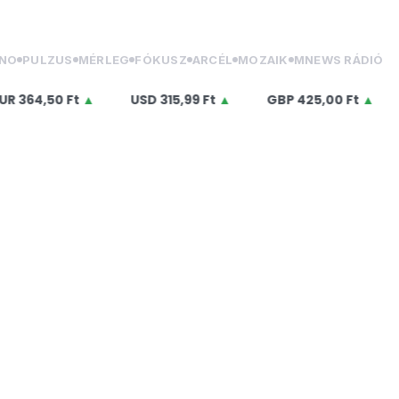
NO
PULZUS
MÉRLEG
FÓKUSZ
ARCÉL
MOZAIK
MNEWS RÁDIÓ
50 Ft
▲
USD
315,99 Ft
▲
GBP
425,00 Ft
▲
CHF
3