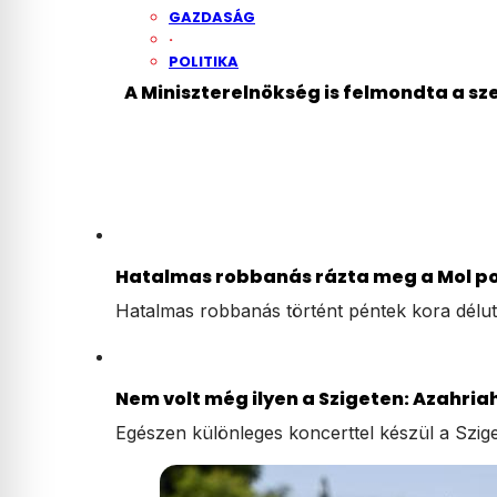
GAZDASÁG
·
POLITIKA
A Miniszterelnökség is felmondta a s
Hatalmas robbanás rázta meg a Mol poz
Hatalmas robbanás történt péntek kora dél
Nem volt még ilyen a Szigeten: Azahriah
Egészen különleges koncerttel készül a Szige