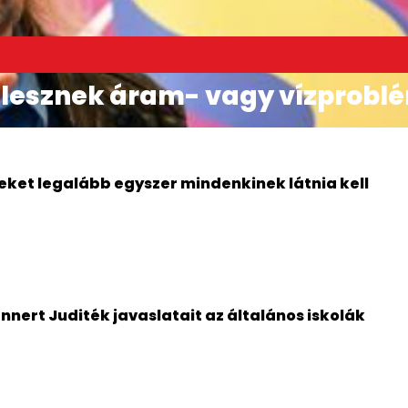
 lesznek áram- vagy vízprobl
ket legalább egyszer mindenkinek látnia kell
nert Juditék javaslatait az általános iskolák