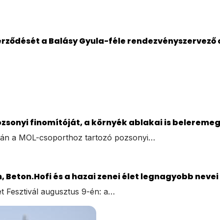
zerződését a Balásy Gyula-féle rendezvényszervező
sonyi finomítóját, a környék ablakai is belereme
után a MOL-csoporthoz tartozó pozsonyi…
, Beton.Hofi és a hazai zenei élet legnagyobb nevei
t Fesztivál augusztus 9-én: a…