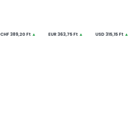
389,20 Ft
▲
EUR
363,75 Ft
▲
USD
315,15 Ft
▲
G