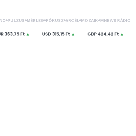
NO
PULZUS
MÉRLEG
FÓKUSZ
ARCÉL
MOZAIK
MNEWS RÁDIÓ
3,75 Ft
▲
USD
315,15 Ft
▲
GBP
424,42 Ft
▲
CHF