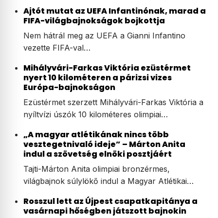
Ajtót mutat az UEFA Infantinónak, marad a
FIFA-világbajnokságok bojkottja
Nem hátrál meg az UEFA a Gianni Infantino
vezette FIFA-val…
Mihályvári-Farkas Viktória ezüstérmet
nyert 10 kilométeren a párizsi vizes
Európa-bajnokságon
Ezüstérmet szerzett Mihályvári-Farkas Viktória a
nyíltvízi úszók 10 kilométeres olimpiai…
„A magyar atlétikának nincs több
vesztegetnivaló ideje” – Márton Anita
indul a szövetség elnöki posztjáért
Tajti-Márton Anita olimpiai bronzérmes,
világbajnok súlylökő indul a Magyar Atlétikai…
Rosszul lett az Újpest csapatkapitánya a
vasárnapi hőségben játszott bajnokin