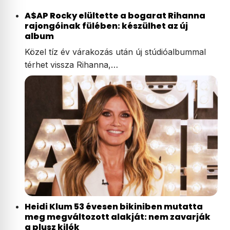
A$AP Rocky elültette a bogarat Rihanna
rajongóinak fülében: készülhet az új
album
Közel tíz év várakozás után új stúdióalbummal
térhet vissza Rihanna,…
Heidi Klum 53 évesen bikiniben mutatta
meg megváltozott alakját: nem zavarják
a plusz kilók