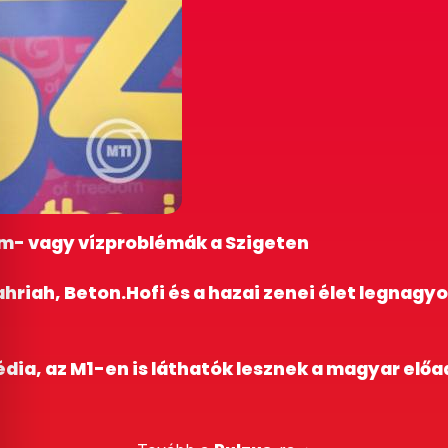
am- vagy vízproblémák a Szigeten
ahriah, Beton.Hofi és a hazai zenei élet legnagy
dia, az M1-en is láthatók lesznek a magyar előa