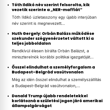
Tóth Ildikó név szerint felsorolta, kik
vezetik szerinte a „NER-maffiát”
Tóth Ildikó üzletasszony egy újabb interjúban
név szerint is megnevezett…
Huth Gergely: Orbán Balázs működése
szekunder szégyenérzetet váltott ki a
teljes jobboldalon
Rendkívül élesen bírálta Orbán Balázst, a
miniszterelnök korábbi politikai igazgatóját…
Ősszel elindulhat a személyforgalom a
Budapest–Belgrád vasútvonalon
Még az idén ősszel elindulhat a személyszállítás
a Budapest–Belgrád vasútvonalon,…
Donald Trump újabb rendeletekkel
korlátozná a születési jogon járó amerikai
állampolgárságot