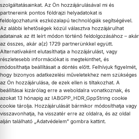
szolgáltatásainkat. Az Ön hozzájárulásával mi és
partnereink pontos földrajzi helyadatokat is
feldolgozhatunk eszközalapú technológiák segítségével.
Az alábbi lehetőségek közül választva hozzájárulhat
adatainak az itt leírt módon történő feldolgozásához – akár
az összes, akár a(z) 1729 partnerünkkel együtt.
Alternatívaként elutasíthatja a hozzájárulást, vagy
részletesebb információkat is megtekinthet, és
módosíthatja beállításait a döntés előtt. Felhívjuk figyelmét,
hogy bizonyos adatkezelési műveletekhez nem szükséges
az Ön hozzájárulása, de ezek ellen is tiltakozhat. A
beállításai kizárólag erre a weboldalra vonatkoznak, és
azokat 13 hónapig az IABGPP_HDR_GppString cookie
cookie tárolja. Hozzájárulását bármikor módosíthatja vagy
visszavonhatja, ha visszatér erre az oldalra, és az oldal
alján található „Adatvédelem” gombra kattint.