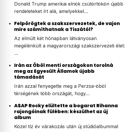
Donald Trump amerikai elnök csütörtökön újabb
rendeleteket írt alá, amelyekkel…
Felpörögtek a szakszervezetek, de vajon
mire számíthatnak a Tiszától?
Az elmúlt két hónapban látványosan
megélénkült a magyarországi szakszervezeti élet:
…
Irán az Öböl menti országokon torolná
meg az Egyesült Államok újabb
támadását
Irán azzal fenyegette meg a Perzsa-öböl
térségének több országát, hogy…
A$AP Rocky elültette a bogarat Rihanna
rajongóinak fülében: készülhet az új
album
Közel tíz év várakozás után új stúdióalbummal