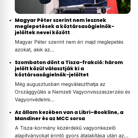
Magyar Péter szerint nem lesznek
meglepetések a köztársaságielnök-
jelöltek nevei között
Magyar Péter szerint nem éri majd meglepetés
azokat, akik az…
Szombaton dönt a Tisza-frakció: három
jelölt közül választják ki a
köztársaságielnök-jelöltet
Még augusztusban megválaszthatja az
Országgyűlés a Nemzeti Vagyonvisszaszerzési és
Vagyonvédelmi…
Az állam kezében van a Libri–Bookline, a
Mandiner és az MCC sorsa
A Tisza-kormány közérdekű vagyonkezelő
alapítványokat érintő gyors átalakítása után az…