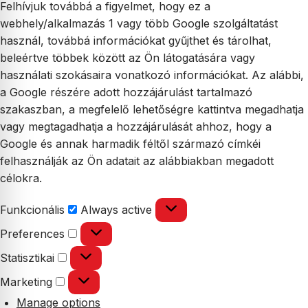
Felhívjuk továbbá a figyelmet, hogy ez a
webhely/alkalmazás 1 vagy több Google szolgáltatást
használ, továbbá információkat gyűjthet és tárolhat,
beleértve többek között az Ön látogatására vagy
használati szokásaira vonatkozó információkat. Az alábbi,
a Google részére adott hozzájárulást tartalmazó
szakaszban, a megfelelő lehetőségre kattintva megadhatja
vagy megtagadhatja a hozzájárulását ahhoz, hogy a
Google és annak harmadik féltől származó címkéi
felhasználják az Ön adatait az alábbiakban megadott
célokra.
Funkcionális
Funkcionális
Always active
Preferences
Preferences
Statisztikai
Statisztikai
Marketing
Marketing
Manage options