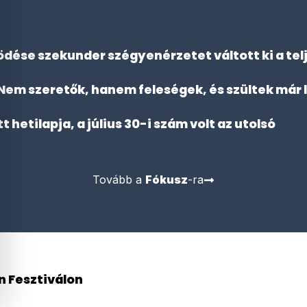
dése szekunder szégyenérzetet váltott ki a tel
 „Nem szeretők, hanem feleségek, és szültek már 
etilapja, a július 30-i szám volt az utolsó
Tovább a
Fókusz
-ra
n Fesztiválon