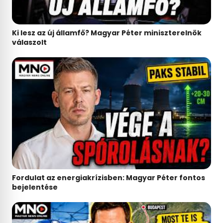
Ki lesz az új államfő? Magyar Péter miniszterelnök
válaszolt
Fordulat az energiakrízisben: Magyar Péter fontos
bejelentése