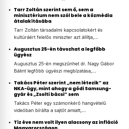
Tarr Zoltán szerint sem ő, sem a
minisztérium nem szól bele a közmédia
átalakításába
Tarr Zoltán társadalmi kapcsolatokért és
kultúráért felelős miniszter azt állítja,…
Augusztus 25-én távozhat a legfőbb
ügyész
Augusztus 25-én megszűnhet dr. Nagy Gábor
Bálint legfőbb ügyészi megbízatása,…
Takács Péter szerint „nem létezik” az
NKA-ügy, mint ahogy a gödi Samsung-
gyár és „Zsolti bácsi” sem
Takács Péter egy számonkérő hangvételű
videóban bírálta a sajtót amiatt,…
Tíz éve nem volt ilyen alacsony az infláció
Magyarországon