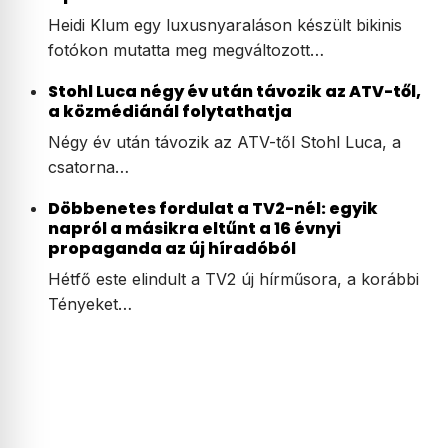
Heidi Klum egy luxusnyaraláson készült bikinis
fotókon mutatta meg megváltozott…
Stohl Luca négy év után távozik az ATV-től,
a közmédiánál folytathatja
Négy év után távozik az ATV-től Stohl Luca, a
csatorna…
Döbbenetes fordulat a TV2-nél: egyik
napról a másikra eltűnt a 16 évnyi
propaganda az új híradóból
Hétfő este elindult a TV2 új hírműsora, a korábbi
Tényeket…