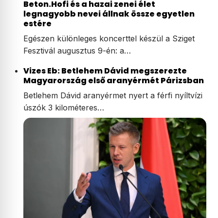
Beton.Hofi és a hazai zenei élet
legnagyobb nevei állnak össze egyetlen
estére
Egészen különleges koncerttel készül a Sziget
Fesztivál augusztus 9-én: a…
Vizes Eb: Betlehem Dávid megszerezte
Magyarország első aranyérmét Párizsban
Betlehem Dávid aranyérmet nyert a férfi nyíltvízi
úszók 3 kilométeres…