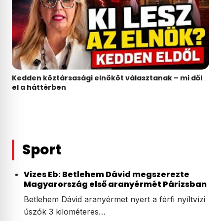
Kedden köztársasági elnököt választanak – mi dől
el a háttérben
Sport
Vizes Eb: Betlehem Dávid megszerezte
Magyarország első aranyérmét Párizsban
Betlehem Dávid aranyérmet nyert a férfi nyíltvízi
úszók 3 kilométeres…