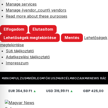
Manage services
Manage {vendor_count} vendors
Read more about these purposes
Elfogadom
Elutasítom
Lehetőségek megtekintése
Mentés
Lehetőségek
megtekintése
Süti tájékoztató
Adatkezelési tájékoztató
Impresszum
Skip
MNO
PULZUS
MÉRLEG
FÓKUSZ
ARCÉL
MOZAIK
MNEWS RÁD
to
content
64,50 Ft
▲
USD
315,99 Ft
▲
GBP
425,00 Ft
▲
C