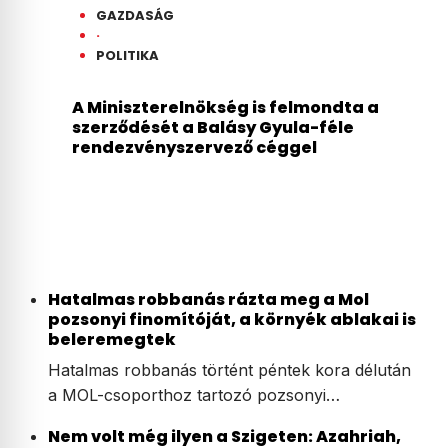
GAZDASÁG
·
POLITIKA
A Miniszterelnökség is felmondta a
szerződését a Balásy Gyula-féle
rendezvényszervező céggel
Hatalmas robbanás rázta meg a Mol
pozsonyi finomítóját, a környék ablakai is
beleremegtek
Hatalmas robbanás történt péntek kora délután
a MOL-csoporthoz tartozó pozsonyi…
Nem volt még ilyen a Szigeten: Azahriah,