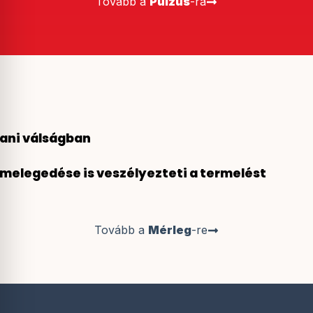
Tovább a
Pulzus
-ra
tani válságban
lmelegedése is veszélyezteti a termelést
Tovább a
Mérleg
-re