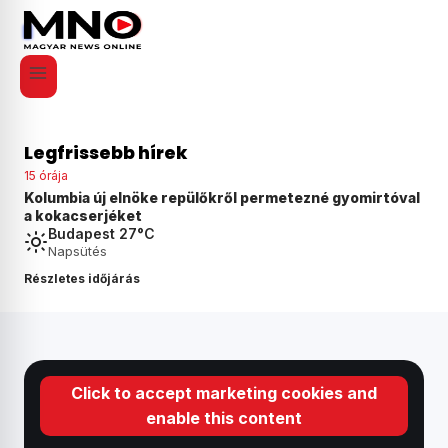
Legfrissebb hírek
16 órája
val
Agyonvert egy osztrák férfit egy 18 éves magyar fiú
Ausztriában
Budapest 27°C
Napsütés
Részletes időjárás
Click to accept marketing cookies and
enable this content