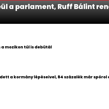
ül a parlament, Ruff Bálint ren
n a mozikon túl is debütál
dett a kormány lépéseivel, 84 százalék már spóro