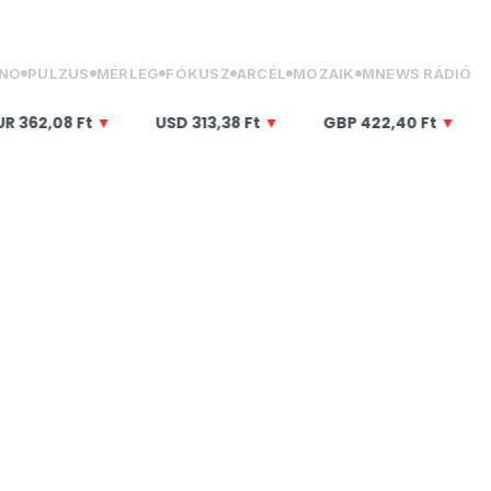
NO
PULZUS
MÉRLEG
FÓKUSZ
ARCÉL
MOZAIK
MNEWS RÁDIÓ
t
▼
USD
313,38 Ft
▼
GBP
422,40 Ft
▼
CHF
387,4