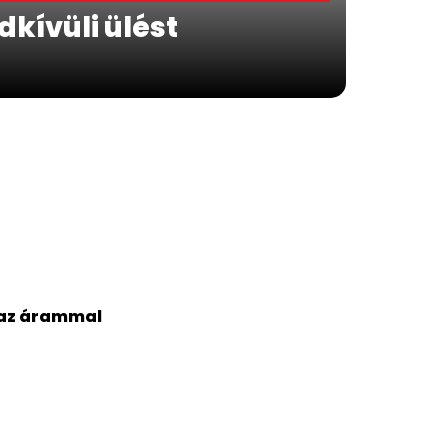
dkívüli ülést
l az árammal