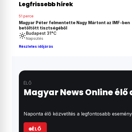
Legfrissebb hírek
51 perce
Magyar Péter felmentette Nagy Mártont az IMF-ben
betöltött tisztségéből
Budapest 31°C
Napsütés
Részletes időjárás
ÉLŐ
Magyar News Online élő
Naponta élő közvetítés a legfontosabb események
ÉLŐ