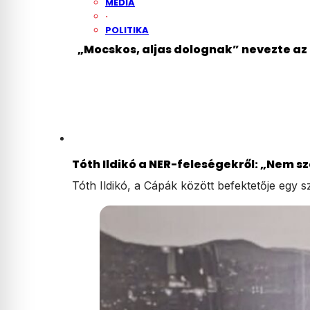
MÉDIA
·
POLITIKA
„Mocskos, aljas dolognak” nevezte az 
Tóth Ildikó a NER-feleségekről: „Nem s
Tóth Ildikó, a Cápák között befektetője egy 