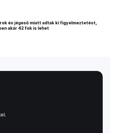
rok és jégeső miatt adtak ki figyelmeztetést,
en akár 42 fok is lehet
el.