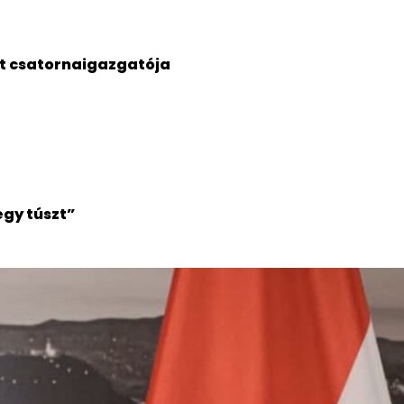
tt csatornaigazgatója
egy túszt”