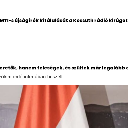
MTI-s újságírók kitálalását a Kossuth rádió kirúgo
zeretők, hanem feleségek, és szültek már legalább 
szókimondó interjúban beszélt…