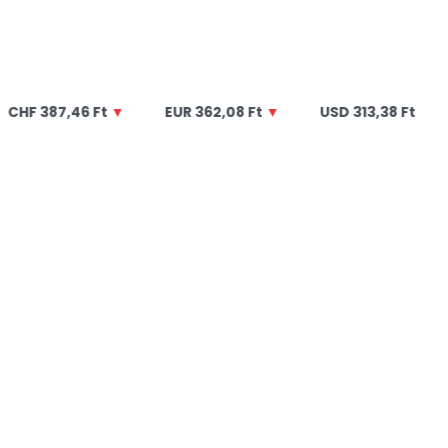
6 Ft
▼
EUR
362,08 Ft
▼
USD
313,38 Ft
▼
GBP
42