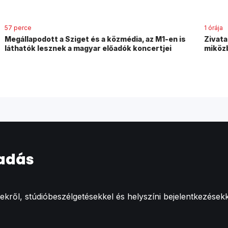
57 perce
1 órája
Megállapodott a Sziget és a közmédia, az M1-en is
Zivata
láthatók lesznek a magyar előadók koncertjei
miközb
 adás
ről, stúdióbeszélgetésekkel és helyszíni bejelentkezésekk