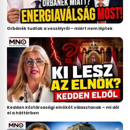
Orbánék tudtak a veszélyről – miért nem léptek
Kedden köztársasági elnököt választanak – mi dől
el a háttérben