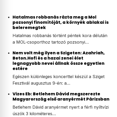
Hatalmas robbanás rázta meg a Mol
pozsonyi finomítóját, a környék ablakai is
beleremegtek
Hatalmas robbanás történt péntek kora délután
a MOL-csoporthoz tartozó pozsonyi…
Nem volt még ilyen a Szigeten: Azahriah,
Beton.Hofi és a hazai zenei élet
legnagyobb nevei állnak össze egyetlen
estére
Egészen különleges koncerttel készül a Sziget
Fesztivál augusztus 9-én: a…
Vizes Eb: Betlehem Dávid megszerezte
Magyarország első aranyérmét Párizsban
Betlehem Dávid aranyérmet nyert a férfi nyíltvízi
úszók 3 kilométeres…