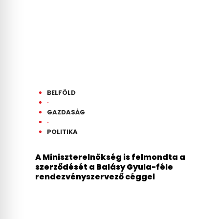
BELFÖLD
·
GAZDASÁG
·
POLITIKA
A Miniszterelnökség is felmondta a
szerződését a Balásy Gyula-féle
rendezvényszervező céggel