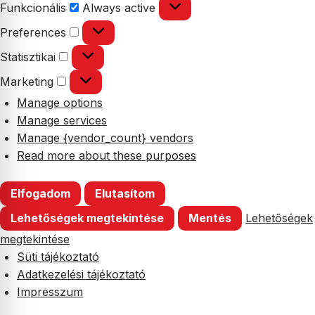
Funkcionális
Funkcionális
Always active
Preferences
Preferences
Statisztikai
Statisztikai
Marketing
Marketing
Manage options
Manage services
Manage {vendor_count} vendors
Read more about these purposes
Elfogadom
Elutasítom
Lehetőségek megtekintése
Mentés
Lehetőségek
megtekintése
Süti tájékoztató
Adatkezelési tájékoztató
Impresszum