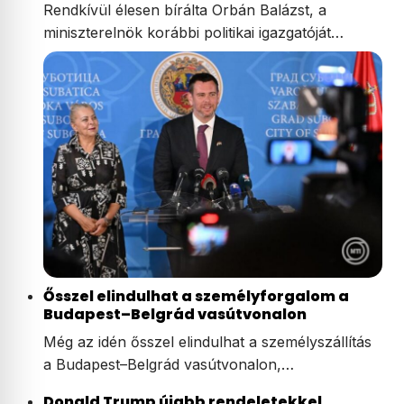
Rendkívül élesen bírálta Orbán Balázst, a
miniszterelnök korábbi politikai igazgatóját…
Ősszel elindulhat a személyforgalom a
Budapest–Belgrád vasútvonalon
Még az idén ősszel elindulhat a személyszállítás
a Budapest–Belgrád vasútvonalon,…
Donald Trump újabb rendeletekkel