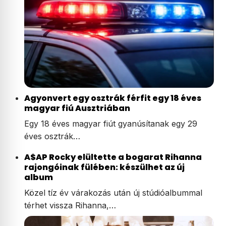
Agyonvert egy osztrák férfit egy 18 éves
magyar fiú Ausztriában
Egy 18 éves magyar fiút gyanúsítanak egy 29
éves osztrák…
A$AP Rocky elültette a bogarat Rihanna
rajongóinak fülében: készülhet az új
album
Közel tíz év várakozás után új stúdióalbummal
térhet vissza Rihanna,…