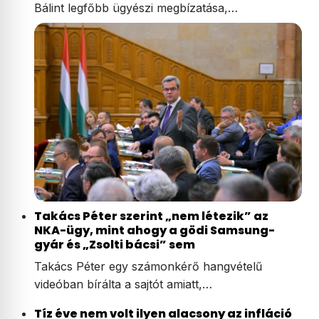
Bálint legfőbb ügyészi megbízatása,…
Takács Péter szerint „nem létezik” az
NKA-ügy, mint ahogy a gödi Samsung-
gyár és „Zsolti bácsi” sem
Takács Péter egy számonkérő hangvételű
videóban bírálta a sajtót amiatt,…
Tíz éve nem volt ilyen alacsony az infláció