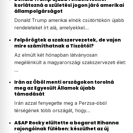
korlátozná a születési jogon járó amerikai
állampolgárságot
Donald Trump amerikai elnök csütörtökön újabb
rendeleteket írt alá, amelyekkel…
Felpörögtek a szakszervezetek, de vajon
mire számíthatnak a Tiszától?
Az elmúlt két hónapban látványosan
megélénkült a magyarországi szakszervezeti élet:
…
Irán az Öböl menti országokon torolná
meg az Egyesült Államok újabb
támadását
Irán azzal fenyegette meg a Perzsa-öböl
térségének több országát, hogy…
A$AP Rocky elültette a bogarat Rihanna
rajongóinak fülében: készülhet az új