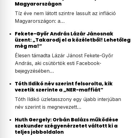
Magyarországon
Tíz éve nem látott szintre lassult az infláció
Magyarországon: a…
Fekete-Győr András Lázár Jánosnak
üzent: „Takarodj el a közéletből! Lehetőleg
még ma!”
Élesen támadta Lázár Jánost Fekete-Győr
András, aki csütörtök esti Facebook-
bejegyzésében…
Tóth Ildikó név szerint felsorolta, kik
vezetik szerinte a „NER-maffiát”
Tóth Ildikó üzletasszony egy újabb interjúban
név szerint is megnevezett…
Huth Gergely: Orbán Balázs működése
szekunder szégyenérzetet váltott ki a
teljes jobboldalon