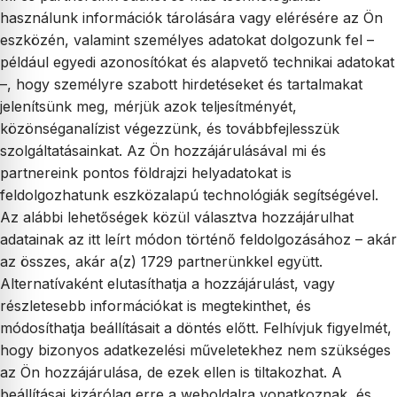
használunk információk tárolására vagy elérésére az Ön
eszközén, valamint személyes adatokat dolgozunk fel –
például egyedi azonosítókat és alapvető technikai adatokat
–, hogy személyre szabott hirdetéseket és tartalmakat
jelenítsünk meg, mérjük azok teljesítményét,
közönséganalízist végezzünk, és továbbfejlesszük
szolgáltatásainkat. Az Ön hozzájárulásával mi és
partnereink pontos földrajzi helyadatokat is
feldolgozhatunk eszközalapú technológiák segítségével.
Az alábbi lehetőségek közül választva hozzájárulhat
adatainak az itt leírt módon történő feldolgozásához – akár
az összes, akár a(z) 1729 partnerünkkel együtt.
Alternatívaként elutasíthatja a hozzájárulást, vagy
részletesebb információkat is megtekinthet, és
módosíthatja beállításait a döntés előtt. Felhívjuk figyelmét,
hogy bizonyos adatkezelési műveletekhez nem szükséges
az Ön hozzájárulása, de ezek ellen is tiltakozhat. A
beállításai kizárólag erre a weboldalra vonatkoznak, és