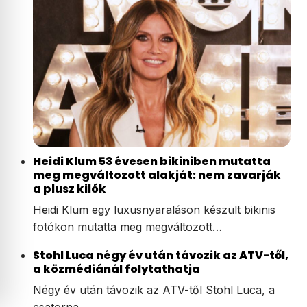
Heidi Klum 53 évesen bikiniben mutatta
meg megváltozott alakját: nem zavarják
a plusz kilók
Heidi Klum egy luxusnyaraláson készült bikinis
fotókon mutatta meg megváltozott…
Stohl Luca négy év után távozik az ATV-től,
a közmédiánál folytathatja
Négy év után távozik az ATV-től Stohl Luca, a
csatorna…