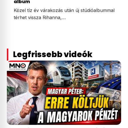
album
Közel tíz év várakozás után új stúdióalbummal
térhet vissza Rihanna,…
Legfrissebb videók