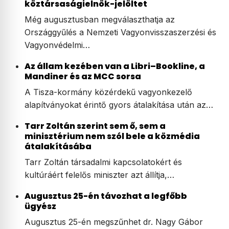
köztársaságielnök-jelöltet
Még augusztusban megválaszthatja az
Országgyűlés a Nemzeti Vagyonvisszaszerzési és
Vagyonvédelmi…
Az állam kezében van a Libri–Bookline, a
Mandiner és az MCC sorsa
A Tisza-kormány közérdekű vagyonkezelő
alapítványokat érintő gyors átalakítása után az…
Tarr Zoltán szerint sem ő, sem a
minisztérium nem szól bele a közmédia
átalakításába
Tarr Zoltán társadalmi kapcsolatokért és
kultúráért felelős miniszter azt állítja,…
Augusztus 25-én távozhat a legfőbb
ügyész
Augusztus 25-én megszűnhet dr. Nagy Gábor