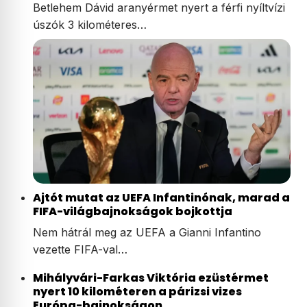
Betlehem Dávid aranyérmet nyert a férfi nyíltvízi
úszók 3 kilométeres…
Ajtót mutat az UEFA Infantinónak, marad a
FIFA-világbajnokságok bojkottja
Nem hátrál meg az UEFA a Gianni Infantino
vezette FIFA-val…
Mihályvári-Farkas Viktória ezüstérmet
nyert 10 kilométeren a párizsi vizes
Európa-bajnokságon