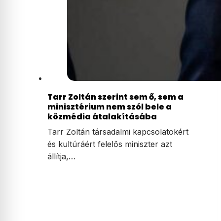
Tarr Zoltán szerint sem ő, sem a
minisztérium nem szól bele a
közmédia átalakításába
Tarr Zoltán társadalmi kapcsolatokért
és kultúráért felelős miniszter azt
állítja,…