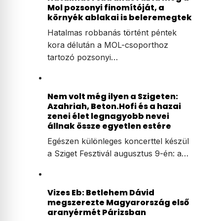
Mol pozsonyi finomítóját, a
környék ablakai is beleremegtek
Hatalmas robbanás történt péntek
kora délután a MOL-csoporthoz
tartozó pozsonyi…
Nem volt még ilyen a Szigeten:
Azahriah, Beton.Hofi és a hazai
zenei élet legnagyobb nevei
állnak össze egyetlen estére
Egészen különleges koncerttel készül
a Sziget Fesztivál augusztus 9-én: a…
Vizes Eb: Betlehem Dávid
megszerezte Magyarország első
aranyérmét Párizsban