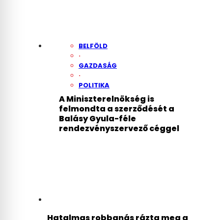
BELFÖLD
·
GAZDASÁG
·
POLITIKA
A Miniszterelnökség is
felmondta a szerződését a
Balásy Gyula-féle
rendezvényszervező céggel
Hatalmas robbanás rázta meg a