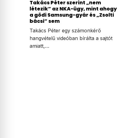
Takács Péter szerint „nem
létezik” az NKA-ügy, mint ahogy
a gödi Samsung-gyár és „Zsolti
bácsi” sem
Takács Péter egy számonkérő
hangvételű videóban bírálta a sajtót
amiatt,…