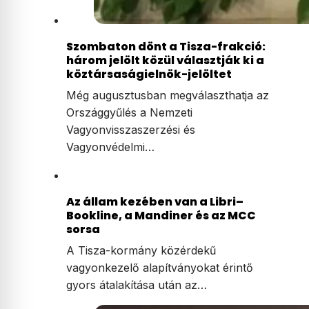
Szombaton dönt a Tisza-frakció:
három jelölt közül választják ki a
köztársaságielnök-jelöltet
Még augusztusban megválaszthatja az
Országgyűlés a Nemzeti
Vagyonvisszaszerzési és
Vagyonvédelmi…
Az állam kezében van a Libri–
Bookline, a Mandiner és az MCC
sorsa
A Tisza-kormány közérdekű
vagyonkezelő alapítványokat érintő
gyors átalakítása után az…