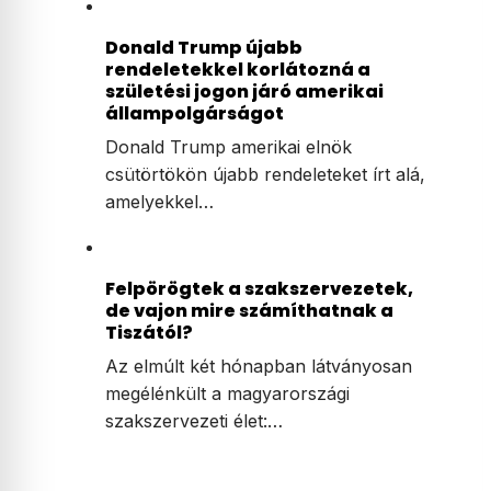
Donald Trump újabb
rendeletekkel korlátozná a
születési jogon járó amerikai
állampolgárságot
Donald Trump amerikai elnök
csütörtökön újabb rendeleteket írt alá,
amelyekkel…
Felpörögtek a szakszervezetek,
de vajon mire számíthatnak a
Tiszától?
Az elmúlt két hónapban látványosan
megélénkült a magyarországi
szakszervezeti élet:…