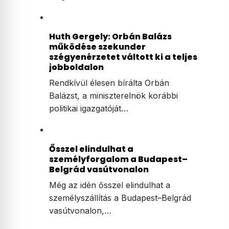
Huth Gergely: Orbán Balázs
működése szekunder
szégyenérzetet váltott ki a teljes
jobboldalon
Rendkívül élesen bírálta Orbán
Balázst, a miniszterelnök korábbi
politikai igazgatóját…
Ősszel elindulhat a
személyforgalom a Budapest–
Belgrád vasútvonalon
Még az idén ősszel elindulhat a
személyszállítás a Budapest–Belgrád
vasútvonalon,…