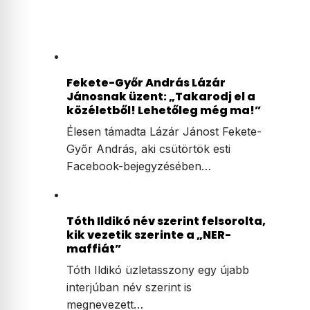
Fekete-Győr András Lázár
Jánosnak üzent: „Takarodj el a
közéletből! Lehetőleg még ma!”
Élesen támadta Lázár Jánost Fekete-
Győr András, aki csütörtök esti
Facebook-bejegyzésében…
Tóth Ildikó név szerint felsorolta,
kik vezetik szerinte a „NER-
maffiát”
Tóth Ildikó üzletasszony egy újabb
interjúban név szerint is
megnevezett…