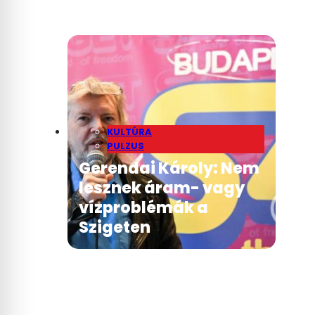
KULTÚRA
PULZUS
Gerendai Károly: Nem
lesznek áram- vagy
vízproblémák a
Szigeten