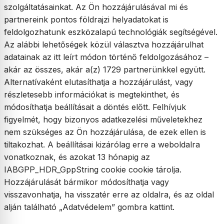
szolgáltatásainkat. Az Ön hozzájárulásával mi és
partnereink pontos földrajzi helyadatokat is
feldolgozhatunk eszközalapú technológiák segítségével.
Az alábbi lehetőségek közül választva hozzájárulhat
adatainak az itt leírt módon történő feldolgozásához –
akár az összes, akár a(z) 1729 partnerünkkel együtt.
Alternatívaként elutasíthatja a hozzájárulást, vagy
részletesebb információkat is megtekinthet, és
módosíthatja beállításait a döntés előtt. Felhívjuk
figyelmét, hogy bizonyos adatkezelési műveletekhez
nem szükséges az Ön hozzájárulása, de ezek ellen is
tiltakozhat. A beállításai kizárólag erre a weboldalra
vonatkoznak, és azokat 13 hónapig az
IABGPP_HDR_GppString cookie cookie tárolja.
Hozzájárulását bármikor módosíthatja vagy
visszavonhatja, ha visszatér erre az oldalra, és az oldal
alján található „Adatvédelem” gombra kattint.