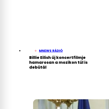
MNEWS RÁDIÓ
Billie Eilish új koncertfilmje
hamarosan a mozikon túl is
debütál