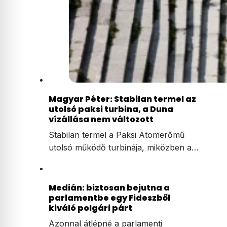
Magyar Péter: Stabilan termel az
utolsó paksi turbina, a Duna
vízállása nem változott
Stabilan termel a Paksi Atomerőmű
utolsó működő turbinája, miközben a…
Medián: biztosan bejutna a
parlamentbe egy Fideszből
kiváló polgári párt
Azonnal átlépné a parlamenti