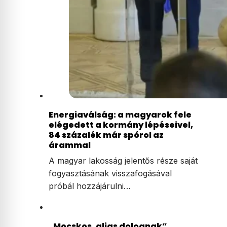
Energiaválság: a magyarok fele
elégedett a kormány lépéseivel,
84 százalék már spórol az
árammal
A magyar lakosság jelentős része saját
fogyasztásának visszafogásával
próbál hozzájárulni…
„Mocskos, aljas dolognak”