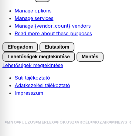
Manage options
Manage services
Manage {vendor_count} vendors
Read more about these purposes
Elfogadom
Elutasítom
Lehetőségek megtekintése
Mentés
Lehetőségek megtekintése
Süti tájékoztató
Adatkezelési tájékoztató
Impresszum
Skip
2026.08.06. csütörtök | Berta, Bettina
to
content
MNO
PULZUS
MÉRLEG
FÓKUSZ
ARCÉL
MOZAIK
MNEWS RÁ