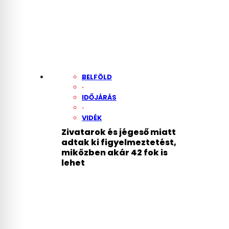
BELFÖLD
·
IDŐJÁRÁS
·
VIDÉK
Zivatarok és jégeső miatt
adtak ki figyelmeztetést,
miközben akár 42 fok is
lehet