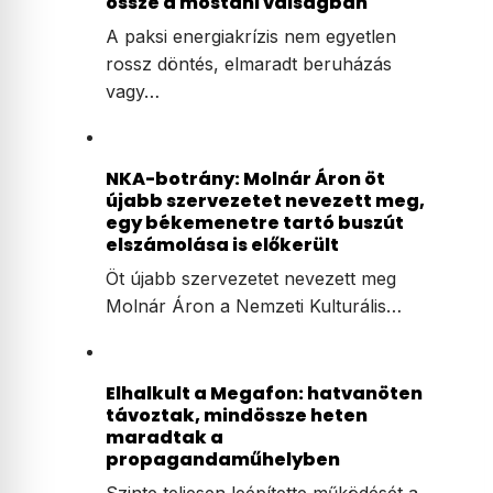
össze a mostani válságban
A paksi energiakrízis nem egyetlen
rossz döntés, elmaradt beruházás
vagy…
NKA-botrány: Molnár Áron öt
újabb szervezetet nevezett meg,
egy békemenetre tartó buszút
elszámolása is előkerült
Öt újabb szervezetet nevezett meg
Molnár Áron a Nemzeti Kulturális…
Elhalkult a Megafon: hatvanöten
távoztak, mindössze heten
maradtak a
propagandaműhelyben
Szinte teljesen leépítette működését a