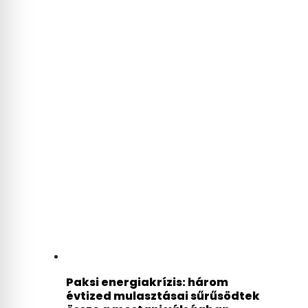
Paksi energiakrízis: három
évtized mulasztásai sűrűsödtek