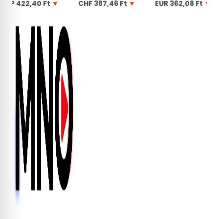
2,40 Ft
▼
CHF
387,46 Ft
▼
EUR
362,08 Ft
▼
US