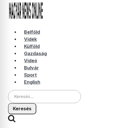
Belföld
Vidék
Külföld
Gazdaság
Videó
Bulvár
Sport
English
Keresés: