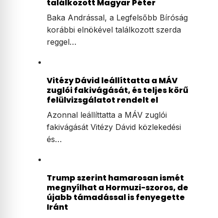
találkozott Magyar Péter
Baka Andrással, a Legfelsőbb Bíróság
korábbi elnökével találkozott szerda
reggel…
Vitézy Dávid leállíttatta a MÁV
zuglói fakivágását, és teljes körű
felülvizsgálatot rendelt el
Azonnal leállíttatta a MÁV zuglói
fakivágását Vitézy Dávid közlekedési
és…
Trump szerint hamarosan ismét
megnyílhat a Hormuzi-szoros, de
újabb támadással is fenyegette
Iránt