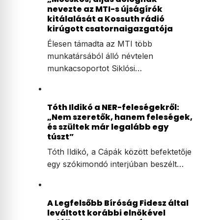
nevezte az MTI-s újságírók
kitálalását a Kossuth rádió
kirúgott csatornaigazgatója
Élesen támadta az MTI több
munkatársából álló névtelen
munkacsoportot Siklósi…
Tóth Ildikó a NER-feleségekről:
„Nem szeretők, hanem feleségek,
és szültek már legalább egy
túszt”
Tóth Ildikó, a Cápák között befektetője
egy szókimondó interjúban beszélt…
A Legfelsőbb Bíróság Fidesz által
leváltott korábbi elnökével