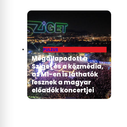
PULZUS
Megállapodott a
Sziget és a közmédia,
az M1-en is láthatók
lesznek a magyar
előadók koncertjei