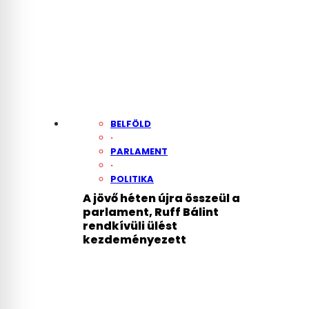
BELFÖLD
·
PARLAMENT
·
POLITIKA
A jövő héten újra összeül a
parlament, Ruff Bálint
rendkívüli ülést
kezdeményezett