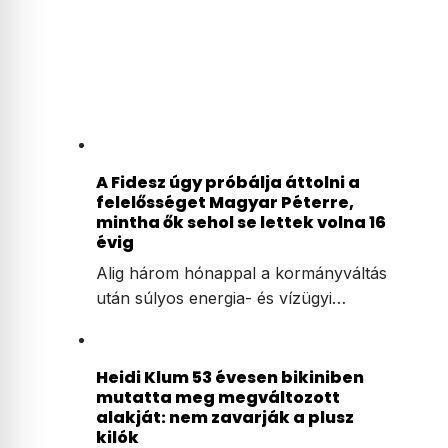
A Fidesz úgy próbálja áttolni a
felelősséget Magyar Péterre,
mintha ők sehol se lettek volna 16
évig
Alig három hónappal a kormányváltás
után súlyos energia- és vízügyi…
Heidi Klum 53 évesen bikiniben
mutatta meg megváltozott
alakját: nem zavarják a plusz
kilók