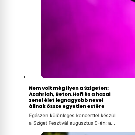
Nem volt még ilyen a Szigeten:
Azahriah, Beton.Hofi és a hazai
zenei élet legnagyobb nevei
állnak össze egyetlen estére
Egészen különleges koncerttel készül
a Sziget Fesztivál augusztus 9-én: a…