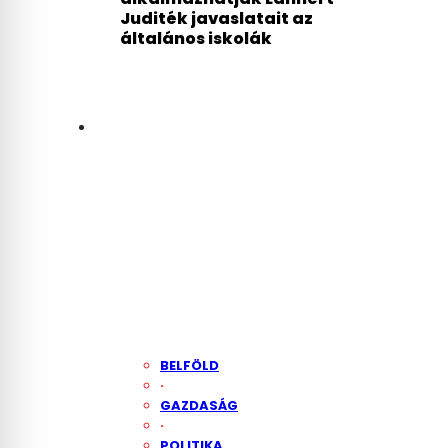
Juditék javaslatait az
általános iskolák
BELFÖLD
·
GAZDASÁG
·
POLITIKA