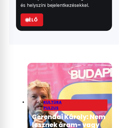
és helyszíni bejelentkezésekkel.
ÉLŐ
KULTÚRA
PULZUS
Gerendai Károly: Nem
lesznek áram- vagy