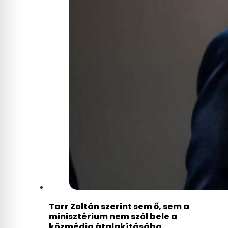
Tarr Zoltán szerint sem ő, sem a
minisztérium nem szól bele a
közmédia átalakításába