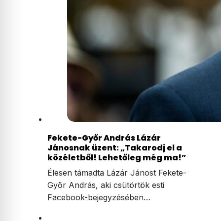
Fekete-Győr András Lázár
Jánosnak üzent: „Takarodj el a
közéletből! Lehetőleg még ma!”
Élesen támadta Lázár Jánost Fekete-
Győr András, aki csütörtök esti
Facebook-bejegyzésében…