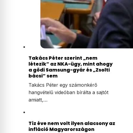
Takács Péter szerint „nem
létezik” az NKA-ügy, mint ahogy
a gödi Samsung-gyár és „Zsolti
bácsi” sem
Takács Péter egy számonkérő
hangvételű videóban bírálta a sajtót
amiatt,…
Tíz éve nem volt ilyen alacsony az
infláció Magyarországon