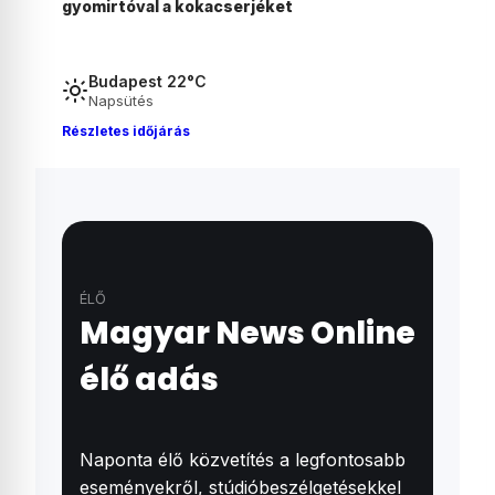
magyar fiú Ausztriában
Budapest 22°C
Napsütés
Részletes időjárás
ÉLŐ
Magyar News Online
élő adás
Naponta élő közvetítés a legfontosabb
eseményekről, stúdióbeszélgetésekkel