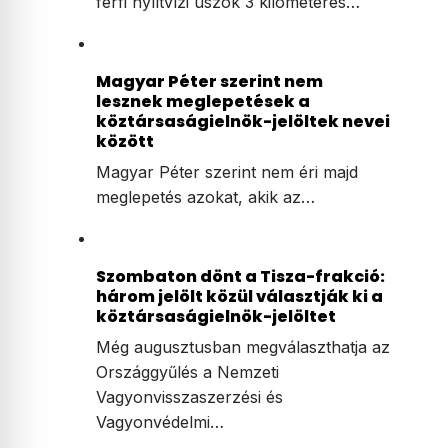
férfi nyíltvízi úszók 3 kilométeres…
Magyar Péter szerint nem
lesznek meglepetések a
köztársaságielnök-jelöltek nevei
között
Magyar Péter szerint nem éri majd
meglepetés azokat, akik az…
Szombaton dönt a Tisza-frakció:
három jelölt közül választják ki a
köztársaságielnök-jelöltet
Még augusztusban megválaszthatja az
Országgyűlés a Nemzeti
Vagyonvisszaszerzési és
Vagyonvédelmi…