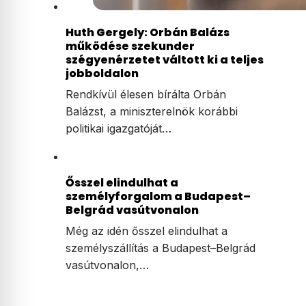
Huth Gergely: Orbán Balázs
működése szekunder
szégyenérzetet váltott ki a teljes
jobboldalon
Rendkívül élesen bírálta Orbán
Balázst, a miniszterelnök korábbi
politikai igazgatóját…
Ősszel elindulhat a
személyforgalom a Budapest–
Belgrád vasútvonalon
Még az idén ősszel elindulhat a
személyszállítás a Budapest–Belgrád
vasútvonalon,…