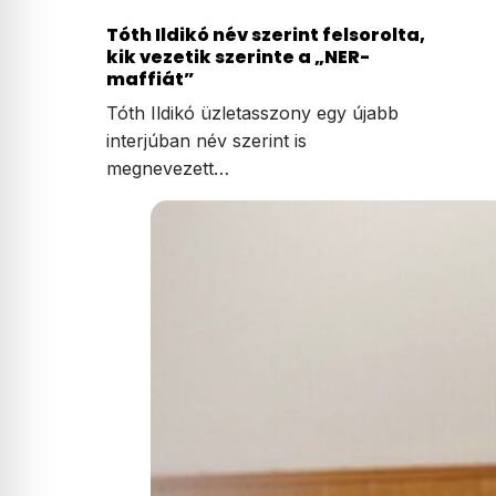
Tóth Ildikó név szerint felsorolta,
kik vezetik szerinte a „NER-
maffiát”
Tóth Ildikó üzletasszony egy újabb
interjúban név szerint is
megnevezett…