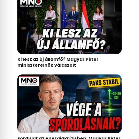
Ki lesz az új államfő? Magyar Péter
miniszterelnök válaszolt
Fordulat az energiakrízisben: Magyar Péter