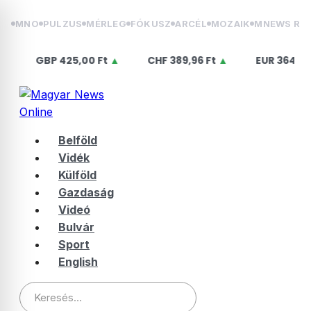
Skip
MNO
PULZUS
MÉRLEG
FÓKUSZ
ARCÉL
MOZAIK
MNEWS RÁ
to
content
BP
425,00 Ft
▲
CHF
389,96 Ft
▲
EUR
364,50 Ft
▲
Belföld
Vidék
Külföld
Gazdaság
Videó
Bulvár
Sport
English
Keresés: