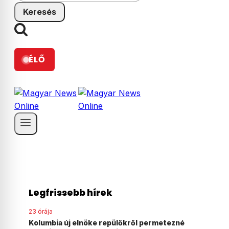
ÉLŐ
Legfrissebb hírek
23 órája
ezné
Agyonvert egy osztrák férfit egy 18 éves