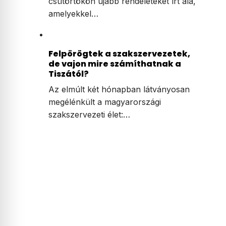
csütörtökön újabb rendeleteket írt alá,
amelyekkel…
Felpörögtek a szakszervezetek,
de vajon mire számíthatnak a
Tiszától?
Az elmúlt két hónapban látványosan
megélénkült a magyarországi
szakszervezeti élet:…