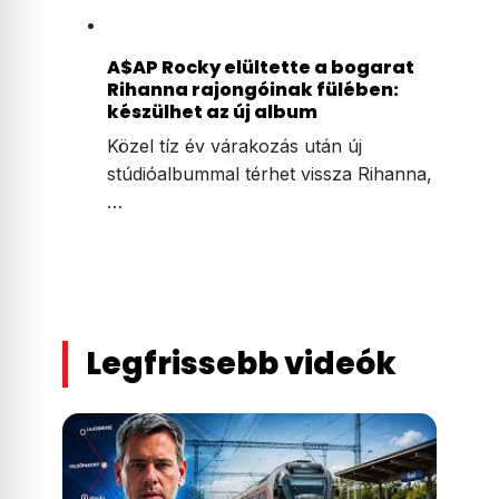
A$AP Rocky elültette a bogarat
Rihanna rajongóinak fülében:
készülhet az új album
Közel tíz év várakozás után új
stúdióalbummal térhet vissza Rihanna,
…
Legfrissebb videók