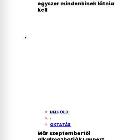
egyszer mindenkinek látnia
kell
BELFÖLD
·
OKTATÁS
Már szeptembertől
alkalmazhatják Lannert