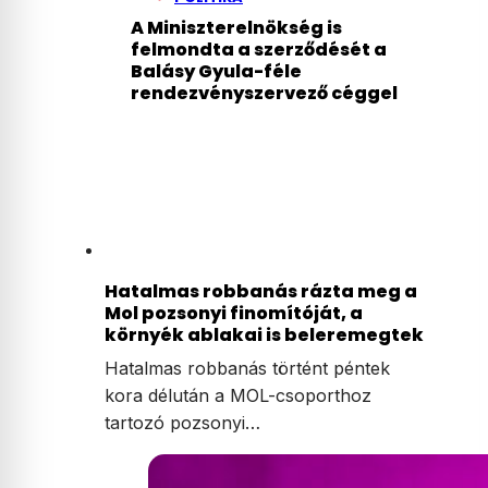
A Miniszterelnökség is
felmondta a szerződését a
Balásy Gyula-féle
rendezvényszervező céggel
Hatalmas robbanás rázta meg a
Mol pozsonyi finomítóját, a
környék ablakai is beleremegtek
Hatalmas robbanás történt péntek
kora délután a MOL-csoporthoz
tartozó pozsonyi…