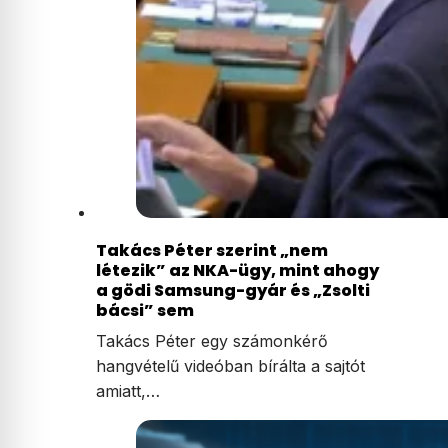
Takács Péter szerint „nem
létezik” az NKA-ügy, mint ahogy
a gödi Samsung-gyár és „Zsolti
bácsi” sem
Takács Péter egy számonkérő
hangvételű videóban bírálta a sajtót
amiatt,…