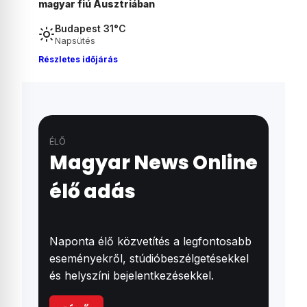
Madonna és Kylie Minogue első hivatalos
gyomirt
duettje
Budapest 31°C
Napsütés
Részletes időjárás
ÉLŐ
Magyar News Online
élő adás
Naponta élő közvetítés a legfontosabb
eseményekről, stúdióbeszélgetésekkel
és helyszíni bejelentkezésekkel.