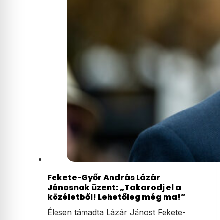
Fekete-Győr András Lázár
Jánosnak üzent: „Takarodj el a
közéletből! Lehetőleg még ma!”
Élesen támadta Lázár Jánost Fekete-