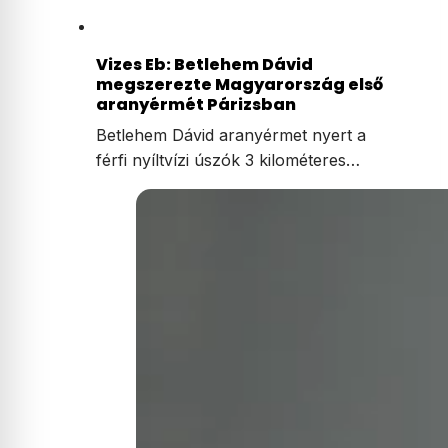
Vizes Eb: Betlehem Dávid
megszerezte Magyarország első
aranyérmét Párizsban
Betlehem Dávid aranyérmet nyert a
férfi nyíltvízi úszók 3 kilométeres…