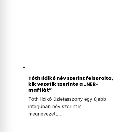
Tóth Ildikó név szerint felsorolta,
kik vezetik szerinte a „NER-
maffiát”
Tóth Ildikó üzletasszony egy újabb
interjúban név szerint is
megnevezett…