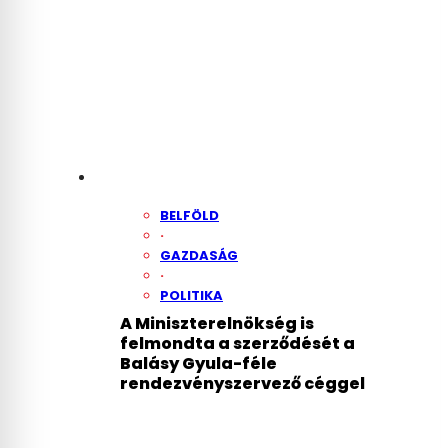
BELFÖLD
·
GAZDASÁG
·
POLITIKA
A Miniszterelnökség is
felmondta a szerződését a
Balásy Gyula-féle
rendezvényszervező céggel