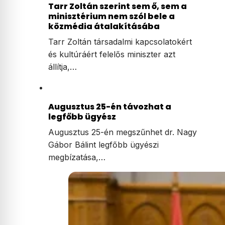
Tarr Zoltán szerint sem ő, sem a
minisztérium nem szól bele a
közmédia átalakításába
Tarr Zoltán társadalmi kapcsolatokért
és kultúráért felelős miniszter azt
állítja,…
Augusztus 25-én távozhat a
legfőbb ügyész
Augusztus 25-én megszűnhet dr. Nagy
Gábor Bálint legfőbb ügyészi
megbízatása,…