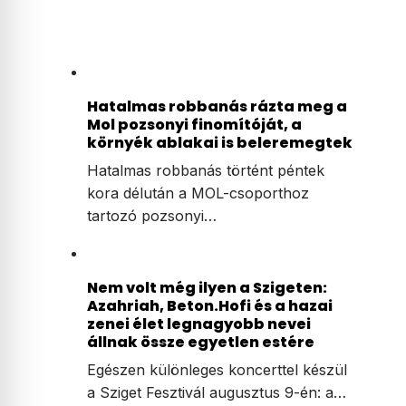
Hatalmas robbanás rázta meg a
Mol pozsonyi finomítóját, a
környék ablakai is beleremegtek
Hatalmas robbanás történt péntek
kora délután a MOL-csoporthoz
tartozó pozsonyi…
Nem volt még ilyen a Szigeten:
Azahriah, Beton.Hofi és a hazai
zenei élet legnagyobb nevei
állnak össze egyetlen estére
Egészen különleges koncerttel készül
a Sziget Fesztivál augusztus 9-én: a…