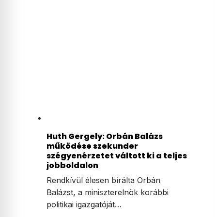
Huth Gergely: Orbán Balázs
működése szekunder
szégyenérzetet váltott ki a teljes
jobboldalon
Rendkívül élesen bírálta Orbán
Balázst, a miniszterelnök korábbi
politikai igazgatóját…