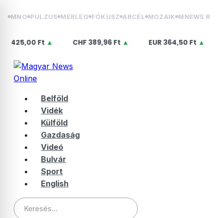
Skip
MNO
PULZUS
MÉRLEG
FÓKUSZ
ARCÉL
MOZAIK
MNEWS RÁ
to
content
0 Ft
▲
CHF
389,96 Ft
▲
EUR
364,50 Ft
▲
USD
31
Belföld
Vidék
Külföld
Gazdaság
Videó
Bulvár
Sport
English
Keresés: