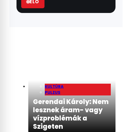
ÉLŐ
KULTÚRA
PULZUS
Gerendai Károly: Nem
lesznek áram- vagy
vízproblémák a
Szigeten