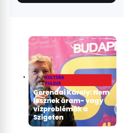
KULTÚRA
PULZUS
Gerendai Károly: Nem
lesznek áram- vagy
vízproblémák a
Szigeten