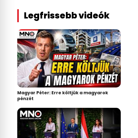
Legfrissebb videók
Magyar Péter: Erre költjük a magyarok
pénzét