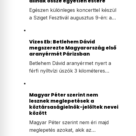
állnak össze egyetlen estére
Egészen különleges koncerttel készül
a Sziget Fesztivál augusztus 9-én: a…
Vizes Eb: Betlehem Dávid
megszerezte Magyarország első
aranyérmét Párizsban
Betlehem Dávid aranyérmet nyert a
férfi nyíltvízi úszók 3 kilométeres…
Magyar Péter szerint nem
lesznek meglepetések a
köztársaságielnök-jelöltek nevei
között
Magyar Péter szerint nem éri majd
meglepetés azokat, akik az…