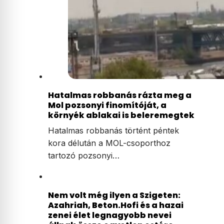
Hatalmas robbanás rázta meg a
Mol pozsonyi finomítóját, a
környék ablakai is beleremegtek
Hatalmas robbanás történt péntek
kora délután a MOL-csoporthoz
tartozó pozsonyi…
Nem volt még ilyen a Szigeten:
Azahriah, Beton.Hofi és a hazai
zenei élet legnagyobb nevei