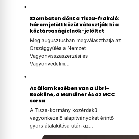
Szombaton dönt a Tisza-frakció:
három jelölt közül választják ki a
köztársaságielnök-jelöltet
Még augusztusban megválaszthatja az
Országgyűlés a Nemzeti
Vagyonvisszaszerzési és
Vagyonvédelmi…
Az állam kezében van a Libri–
Bookline, a Mandiner és az MCC
sorsa
A Tisza-kormány közérdekű
vagyonkezelő alapítványokat érintő
gyors átalakítása után az…