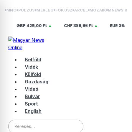
Skip
MNO
PULZUS
MÉRLEG
FÓKUSZ
ARCÉL
MOZAIK
MNEWS RÁ
to
content
BP
425,00 Ft
▲
CHF
389,96 Ft
▲
EUR
364,50 Ft
▲
Belföld
Vidék
Külföld
Gazdaság
Videó
Bulvár
Sport
English
Keresés: