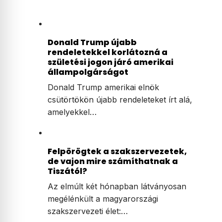
Donald Trump újabb
rendeletekkel korlátozná a
születési jogon járó amerikai
állampolgárságot
Donald Trump amerikai elnök
csütörtökön újabb rendeleteket írt alá,
amelyekkel…
Felpörögtek a szakszervezetek,
de vajon mire számíthatnak a
Tiszától?
Az elmúlt két hónapban látványosan
megélénkült a magyarországi
szakszervezeti élet:…