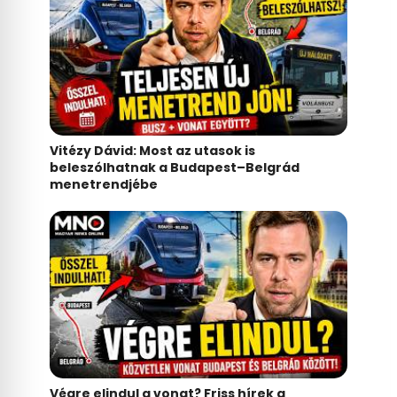
Vitézy Dávid: Most az utasok is
beleszólhatnak a Budapest–Belgrád
menetrendjébe
Végre elindul a vonat? Friss hírek a