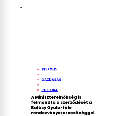
BELFÖLD
·
GAZDASÁG
·
POLITIKA
A Miniszterelnökség is
felmondta a szerződését a
Balásy Gyula-féle
rendezvényszervező céggel