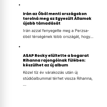
Irán az Öböl menti országokon
torolná meg az Egyesült Államok
újabb támadását
Irán azzal fenyegette meg a Perzsa-
öböl térségének több országát, hogy…
A$AP Rocky elültette a bogarat
Rihanna rajongóinak fülében:
készülhet az új album
Közel tíz év várakozás után új
stúdióalbummal térhet vissza Rihanna,
…