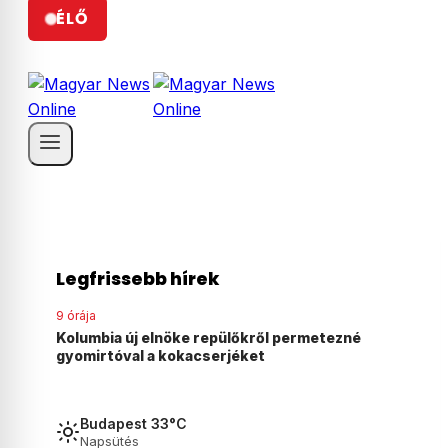
ÉLŐ
Legfrissebb hírek
9 órája
ezné
Agyonvert egy osztrák férfit egy 18 éves
magyar fiú Ausztriában
Budapest 33°C
Napsütés