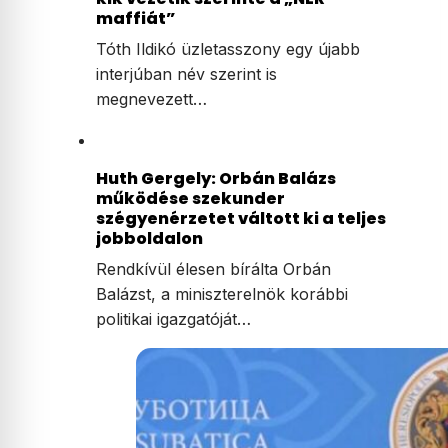
maffiát”
Tóth Ildikó üzletasszony egy újabb
interjúban név szerint is
megnevezett…
Huth Gergely: Orbán Balázs
működése szekunder
szégyenérzetet váltott ki a teljes
jobboldalon
Rendkívül élesen bírálta Orbán
Balázst, a miniszterelnök korábbi
politikai igazgatóját…