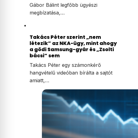
Gábor Bálint legfőbb ügyészi
megbízatása,…
Takács Péter szerint „nem
létezik” az NKA-ügy, mint ahogy
a gödi Samsung-gyár és „Zsolti
bácsi” sem
Takács Péter egy számonkérő
hangvételű videóban bírálta a sajtót
amiatt,…