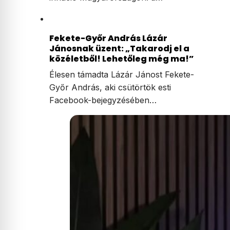
Fekete-Győr András Lázár
Jánosnak üzent: „Takarodj el a
közéletből! Lehetőleg még ma!”
Élesen támadta Lázár Jánost Fekete-
Győr András, aki csütörtök esti
Facebook-bejegyzésében…