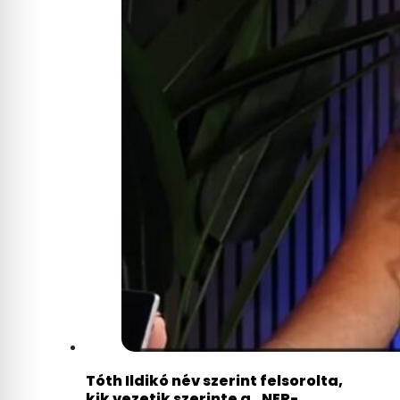
Tóth Ildikó név szerint felsorolta,
kik vezetik szerinte a „NER-