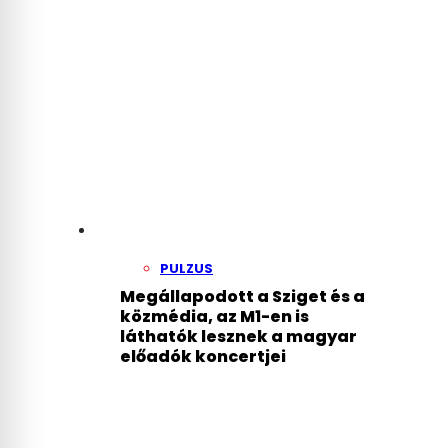
PULZUS
Megállapodott a Sziget és a
közmédia, az M1-en is
láthatók lesznek a magyar
előadók koncertjei