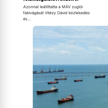
Azonnal leállíttatta a MÁV zuglói
fakivágását Vitézy Dávid közlekedési
és…