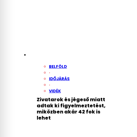
BELFÖLD
·
IDŐJÁRÁS
·
VIDÉK
Zivatarok és jégeső miatt
adtak ki figyelmeztetést,
miközben akár 42 fok is
lehet