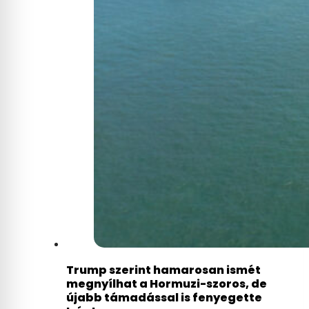
Trump szerint hamarosan ismét
megnyílhat a Hormuzi-szoros, de
újabb támadással is fenyegette