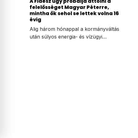
A Fidesz úgy próbálja áttolni a
felelősséget Magyar Péterre,
mintha ők sehol se lettek volna 16
évig
Alig három hónappal a kormányváltás
után súlyos energia- és vízügyi…