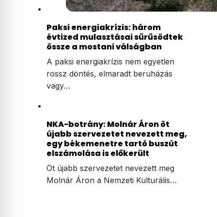
Paksi energiakrízis: három
évtized mulasztásai sűrűsödtek
össze a mostani válságban
A paksi energiakrízis nem egyetlen
rossz döntés, elmaradt beruházás
vagy…
NKA-botrány: Molnár Áron öt
újabb szervezetet nevezett meg,
egy békemenetre tartó buszút
elszámolása is előkerült
Öt újabb szervezetet nevezett meg
Molnár Áron a Nemzeti Kulturális…