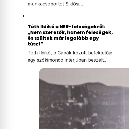
munkacsoportot Siklósi…
Tóth Ildikó a NER-feleségekről:
„Nem szeretők, hanem feleségek,
és szültek már legalább egy
túszt”
Tóth Ildikó, a Cápák között befektetője
egy szókimondó interjúban beszélt…