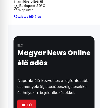
NAV nem lát rá a Revolut-számlájára
Budapest 39°C
Napsütés
Részletes időjárás
ÉLŐ
Magyar News Online
élő adás
Naponta élő közvetítés a legfontosabb
eseményekről, stúdióbeszélgetésekkel
és helyszíni bejelentkezésekkel.
ÉLŐ