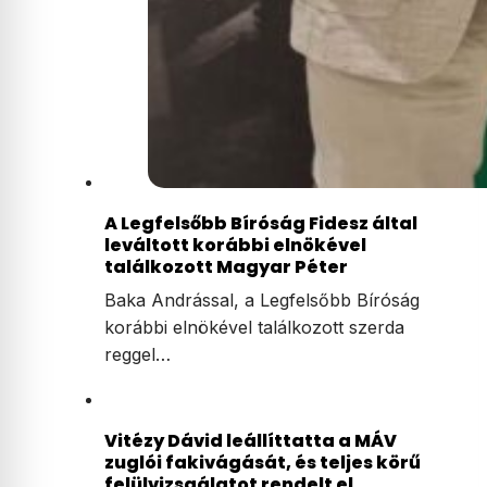
A Legfelsőbb Bíróság Fidesz által
leváltott korábbi elnökével
találkozott Magyar Péter
Baka Andrással, a Legfelsőbb Bíróság
korábbi elnökével találkozott szerda
reggel…
Vitézy Dávid leállíttatta a MÁV
zuglói fakivágását, és teljes körű
felülvizsgálatot rendelt el