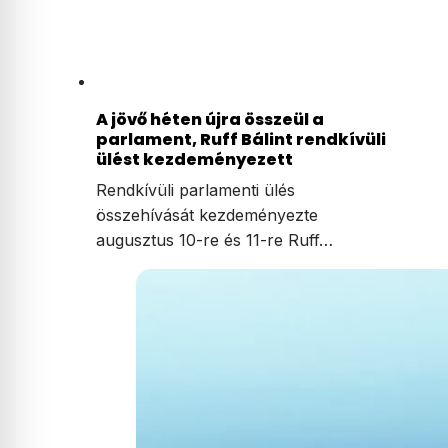
A jövő héten újra összeül a
parlament, Ruff Bálint rendkívüli
ülést kezdeményezett
Rendkívüli parlamenti ülés
összehívását kezdeményezte
augusztus 10-re és 11-re Ruff…