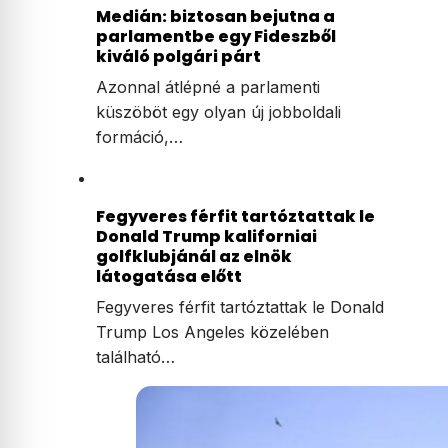
Medián: biztosan bejutna a
parlamentbe egy Fideszből
kiváló polgári párt
Azonnal átlépné a parlamenti
küszöböt egy olyan új jobboldali
formáció,…
Fegyveres férfit tartóztattak le
Donald Trump kaliforniai
golfklubjánál az elnök
látogatása előtt
Fegyveres férfit tartóztattak le Donald
Trump Los Angeles közelében
található…