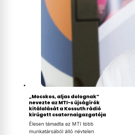
„Mocskos, aljas dolognak”
nevezte az MTI-s újságírók
kitálalását a Kossuth rádió
kirúgott csatornaigazgatója
Élesen támadta az MTI több
munkatársából álló névtelen