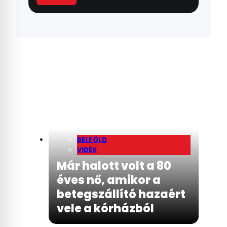
BELFÖLD
VIDÉK
Már halott volt a 80
éves nő, amikor a
betegszállító hazaért
vele a kórházból