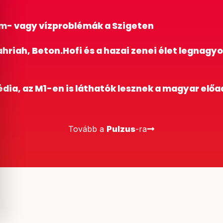
am- vagy vízproblémák a Szigeten
ahriah, Beton.Hofi és a hazai zenei élet legnagy
dia, az M1-en is láthatók lesznek a magyar előa
Tovább a
Pulzus
-ra