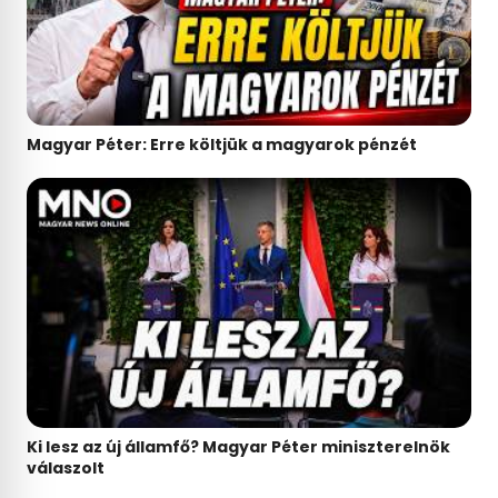
Magyar Péter: Erre költjük a magyarok pénzét
Ki lesz az új államfő? Magyar Péter miniszterelnök
válaszolt