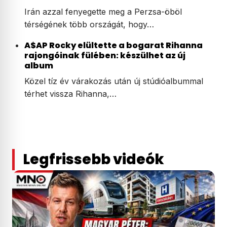
Irán azzal fenyegette meg a Perzsa-öböl
térségének több országát, hogy…
A$AP Rocky elültette a bogarat Rihanna
rajongóinak fülében: készülhet az új
album
Közel tíz év várakozás után új stúdióalbummal
térhet vissza Rihanna,…
Legfrissebb videók