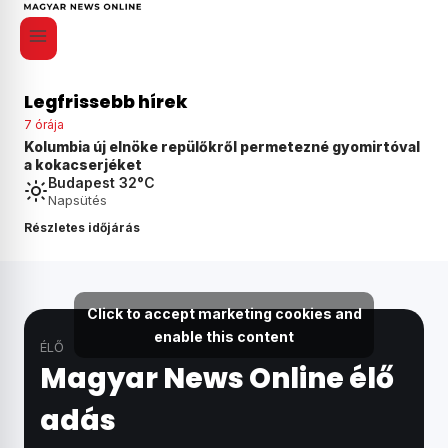
Legfrissebb hírek
7 órája
val
Agyonvert egy osztrák férfit egy 18 éves magyar fiú
Ausztriában
Budapest 32°C
Napsütés
Részletes időjárás
Click to accept marketing cookies and
enable this content
ÉLŐ
Magyar News Online élő
adás