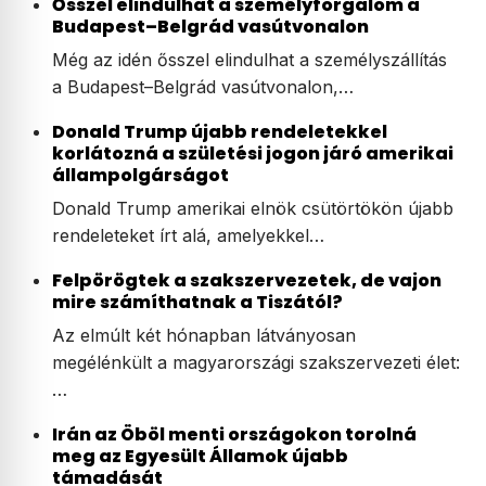
Ősszel elindulhat a személyforgalom a
Budapest–Belgrád vasútvonalon
Még az idén ősszel elindulhat a személyszállítás
a Budapest–Belgrád vasútvonalon,…
Donald Trump újabb rendeletekkel
korlátozná a születési jogon járó amerikai
állampolgárságot
Donald Trump amerikai elnök csütörtökön újabb
rendeleteket írt alá, amelyekkel…
Felpörögtek a szakszervezetek, de vajon
mire számíthatnak a Tiszától?
Az elmúlt két hónapban látványosan
megélénkült a magyarországi szakszervezeti élet:
…
Irán az Öböl menti országokon torolná
meg az Egyesült Államok újabb
támadását