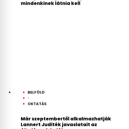
mindenkinek látnia kell
BELFÖLD
·
OKTATÁS
Már szeptembertől alkalmazhatják
Lannert Juditék javaslatait az