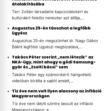
átalakításába
Tarr Zoltán társadalmi kapcsolatokért és
kultúráért felelős miniszter azt állítja,…
Augusztus 25-én távozhat a legfőbb
ügyész
Augusztus 25-én megszűnhet dr. Nagy Gábor
Bálint legfőbb ügyészi megbízatása,…
Takács Péter szerint „nem létezik” az
NKA-ügy, mint ahogy a gödi Samsung-
gyár és „Zsolti bácsi” sem
Takács Péter egy számonkérő hangvételű
videóban bírálta a sajtót amiatt,…
Tíz éve nem volt ilyen alacsony az infláció
Magyarországon
Tíz éve nem látott szintre lassult az infláció
Magyarországon: a…