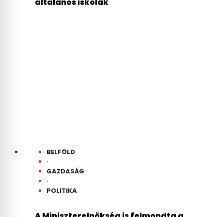
általános iskolák
BELFÖLD
·
GAZDASÁG
·
POLITIKA
A Miniszterelnökség is felmondta a