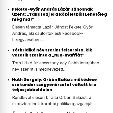
Fekete-Győr András Lázár Jánosnak
üzent: „Takarodj el a közéletből! Lehetőleg
még ma!”
Élesen támadta Lázár Jánost Fekete-Győr
András, aki csütörtök esti Facebook-
bejegyzésében…
Tóth Ildikó név szerint felsorolta, kik
vezetik szerinte a „NER-maffiát”
Tóth Ildikó üzletasszony egy újabb interjúban
név szerint is megnevezett…
Huth Gergely: Orbán Balázs működése
szekunder szégyenérzetet váltott ki a
teljes jobboldalon
Rendkívül élesen bírálta Orbán Balázst, a
miniszterelnök korábbi politikai igazgatóját…