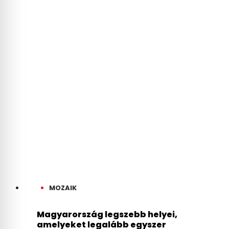
Gerendai Károly: Nem
lesznek áram- vagy
vízproblémák a Szigeten
MOZAIK
Magyarország legszebb helyei,
amelyeket legalább egyszer