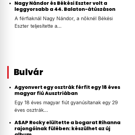
Nagy Nándor és Békési Eszter volt a
leggyorsabb a 44. Balaton-átúszáson
A férfiaknál Nagy Nándor, a nőknél Békési
Eszter teljesítette a…
Bulvár
Agyonvert egy osztrák férfit egy 18 éves
magyar fiú Ausztriában
Egy 18 éves magyar fiút gyanúsítanak egy 29
éves osztrák…
A$AP Rocky elültette a bogarat Rihanna
rajongóinak fülében: készülhet az új
album