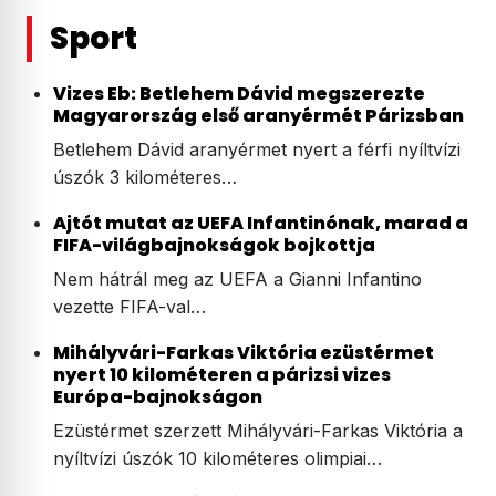
Sport
Vizes Eb: Betlehem Dávid megszerezte
Magyarország első aranyérmét Párizsban
Betlehem Dávid aranyérmet nyert a férfi nyíltvízi
úszók 3 kilométeres…
Ajtót mutat az UEFA Infantinónak, marad a
FIFA-világbajnokságok bojkottja
Nem hátrál meg az UEFA a Gianni Infantino
vezette FIFA-val…
Mihályvári-Farkas Viktória ezüstérmet
nyert 10 kilométeren a párizsi vizes
Európa-bajnokságon
Ezüstérmet szerzett Mihályvári-Farkas Viktória a
nyíltvízi úszók 10 kilométeres olimpiai…