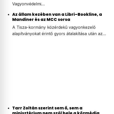
Vagyonvédelmi…
Az állam kezében van a Libri–Bookline, a
Mandiner és az MCC sorsa
A Tisza-kormány közérdekű vagyonkezelő
alapítványokat érintő gyors átalakítása után az…
Tarr Zoltán szerint sem ő, sem a
minisztérium nem szól bele a közmédia