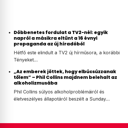
Döbbenetes fordulat a TV2-nél: egyik
napról a másikra eltűnt a 16 évnyi
propaganda az új híradóból
Hétfő este elindult a TV2 új hírműsora, a korábbi
Tényeket…
„Az emberek jöttek, hogy elbúcsúzzanak
tőlem” – Phil Collins majdnem belehalt az
alkoholizmusába
Phil Collins súlyos alkoholproblémáiról és
életveszélyes állapotáról beszélt a Sunday…