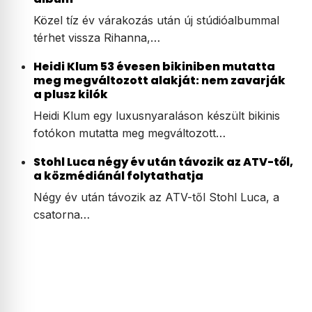
Közel tíz év várakozás után új stúdióalbummal
térhet vissza Rihanna,…
Heidi Klum 53 évesen bikiniben mutatta
meg megváltozott alakját: nem zavarják
a plusz kilók
Heidi Klum egy luxusnyaraláson készült bikinis
fotókon mutatta meg megváltozott…
Stohl Luca négy év után távozik az ATV-től,
a közmédiánál folytathatja
Négy év után távozik az ATV-től Stohl Luca, a
csatorna…