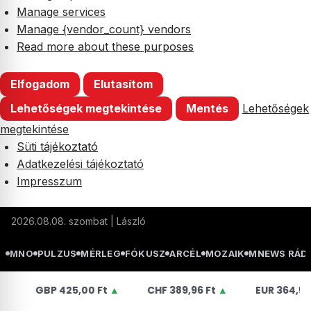
Manage services
Manage {vendor_count} vendors
Read more about these purposes
Elfogadom
Elutasítom
Lehetőségek megtekintése
Mentés
Lehetőségek
megtekintése
Süti tájékoztató
Adatkezelési tájékoztató
Impresszum
Skip
2026.08.08. szombat | László
to
content
MNO
PULZUS
MÉRLEG
FÓKUSZ
ARCÉL
MOZAIK
MNEWS RÁD
BP
425,00 Ft
▲
CHF
389,96 Ft
▲
EUR
364,50 Ft
▲