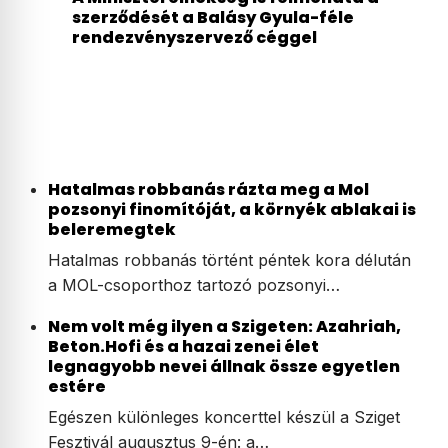
szerződését a Balásy Gyula-féle
rendezvényszervező céggel
Hatalmas robbanás rázta meg a Mol
pozsonyi finomítóját, a környék ablakai is
beleremegtek
Hatalmas robbanás történt péntek kora délután
a MOL-csoporthoz tartozó pozsonyi…
Nem volt még ilyen a Szigeten: Azahriah,
Beton.Hofi és a hazai zenei élet
legnagyobb nevei állnak össze egyetlen
estére
Egészen különleges koncerttel készül a Sziget
Fesztivál augusztus 9-én: a…