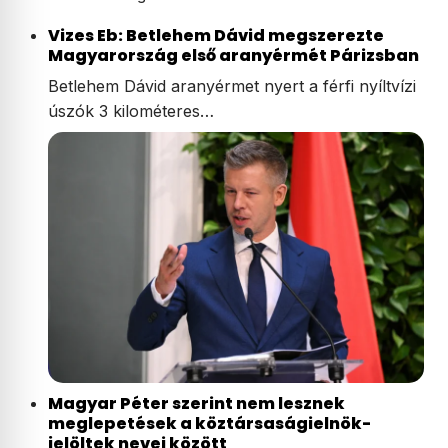
Vizes Eb: Betlehem Dávid megszerezte
Magyarország első aranyérmét Párizsban
Betlehem Dávid aranyérmet nyert a férfi nyíltvízi
úszók 3 kilométeres…
Magyar Péter szerint nem lesznek
meglepetések a köztársaságielnök-
jelöltek nevei között