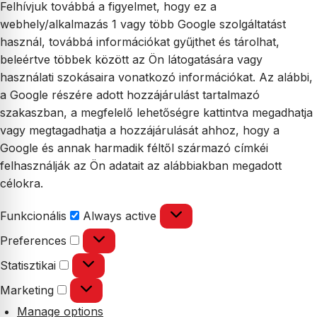
Felhívjuk továbbá a figyelmet, hogy ez a
webhely/alkalmazás 1 vagy több Google szolgáltatást
használ, továbbá információkat gyűjthet és tárolhat,
beleértve többek között az Ön látogatására vagy
használati szokásaira vonatkozó információkat. Az alábbi,
a Google részére adott hozzájárulást tartalmazó
szakaszban, a megfelelő lehetőségre kattintva megadhatja
vagy megtagadhatja a hozzájárulását ahhoz, hogy a
Google és annak harmadik féltől származó címkéi
felhasználják az Ön adatait az alábbiakban megadott
célokra.
Funkcionális
Funkcionális
Always active
Preferences
Preferences
Statisztikai
Statisztikai
Marketing
Marketing
Manage options