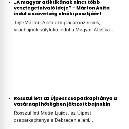
„A magyar atlétikának nincs több
vesztegetnivaló ideje” – Márton Anita
indul a szövetség elnöki posztjáért
Tajti-Márton Anita olimpiai bronzérmes,
világbajnok súlylökő indul a Magyar Atlétikai…
Rosszul lett az Újpest csapatkapitánya a
vasárnapi hőségben játszott bajnokin
Rosszul lett Matija Ljujics, az Újpest
csapatkapitánya a Debrecen elleni…