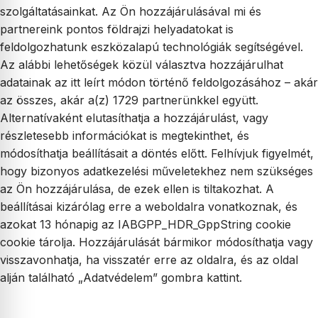
szolgáltatásainkat. Az Ön hozzájárulásával mi és
partnereink pontos földrajzi helyadatokat is
feldolgozhatunk eszközalapú technológiák segítségével.
Az alábbi lehetőségek közül választva hozzájárulhat
adatainak az itt leírt módon történő feldolgozásához – akár
az összes, akár a(z) 1729 partnerünkkel együtt.
Alternatívaként elutasíthatja a hozzájárulást, vagy
részletesebb információkat is megtekinthet, és
módosíthatja beállításait a döntés előtt. Felhívjuk figyelmét,
hogy bizonyos adatkezelési műveletekhez nem szükséges
az Ön hozzájárulása, de ezek ellen is tiltakozhat. A
beállításai kizárólag erre a weboldalra vonatkoznak, és
azokat 13 hónapig az IABGPP_HDR_GppString cookie
cookie tárolja. Hozzájárulását bármikor módosíthatja vagy
visszavonhatja, ha visszatér erre az oldalra, és az oldal
alján található „Adatvédelem” gombra kattint.