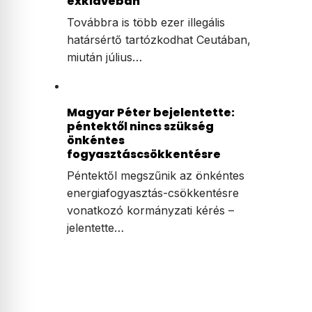
exklávéban
Továbbra is több ezer illegális
határsértő tartózkodhat Ceutában,
miután július…
Magyar Péter bejelentette:
péntektől nincs szükség
önkéntes
fogyasztáscsökkentésre
Péntektől megszűnik az önkéntes
energiafogyasztás-csökkentésre
vonatkozó kormányzati kérés –
jelentette…