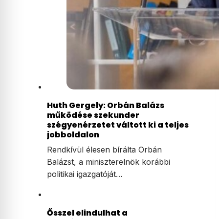
Huth Gergely: Orbán Balázs
működése szekunder
szégyenérzetet váltott ki a teljes
jobboldalon
Rendkívül élesen bírálta Orbán
Balázst, a miniszterelnök korábbi
politikai igazgatóját…
Ősszel elindulhat a