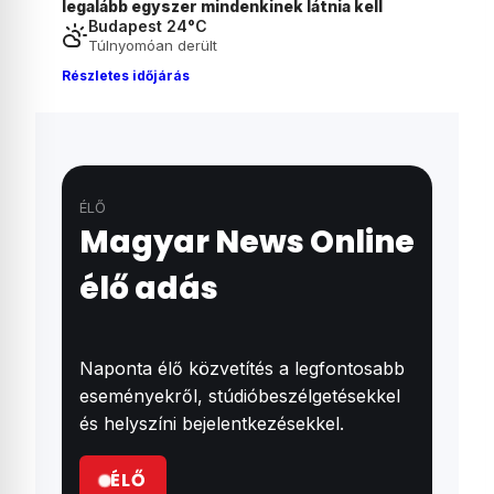
ll
Juditék javaslatait az általános iskolák
Budapest 24°C
Túlnyomóan derült
Részletes időjárás
ÉLŐ
Magyar News Online
élő adás
Naponta élő közvetítés a legfontosabb
eseményekről, stúdióbeszélgetésekkel
és helyszíni bejelentkezésekkel.
ÉLŐ