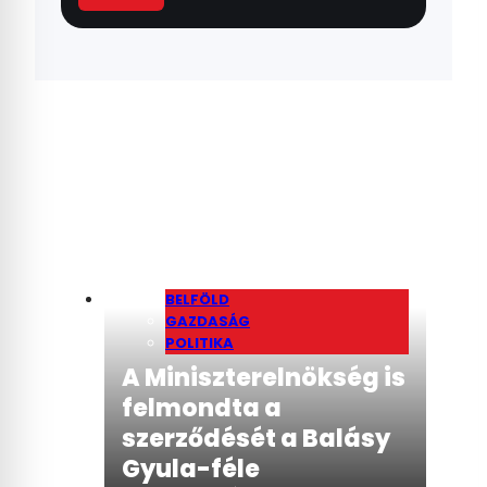
BELFÖLD
GAZDASÁG
POLITIKA
A Miniszterelnökség is
felmondta a
szerződését a Balásy
Gyula-féle