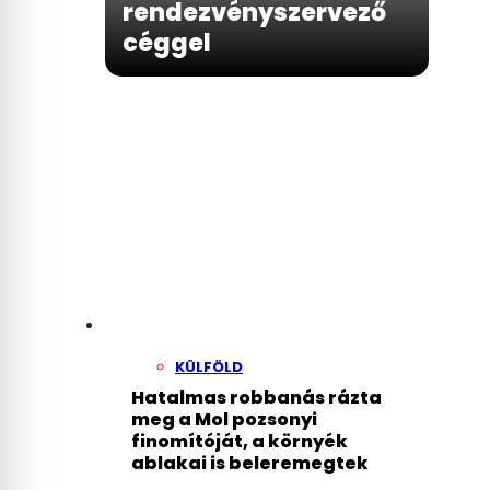
rendezvényszervező
céggel
KÜLFÖLD
Hatalmas robbanás rázta
meg a Mol pozsonyi
finomítóját, a környék
ablakai is beleremegtek