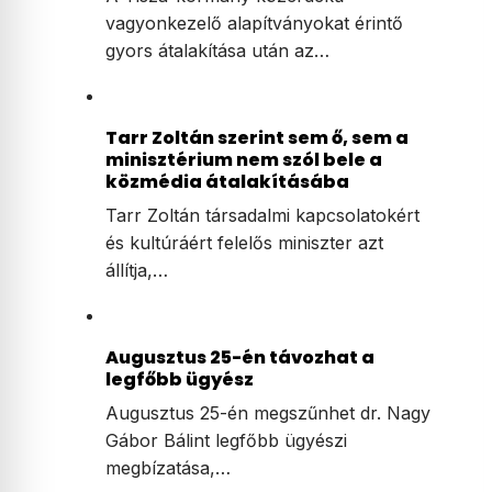
vagyonkezelő alapítványokat érintő
gyors átalakítása után az…
Tarr Zoltán szerint sem ő, sem a
minisztérium nem szól bele a
közmédia átalakításába
Tarr Zoltán társadalmi kapcsolatokért
és kultúráért felelős miniszter azt
állítja,…
Augusztus 25-én távozhat a
legfőbb ügyész
Augusztus 25-én megszűnhet dr. Nagy
Gábor Bálint legfőbb ügyészi
megbízatása,…