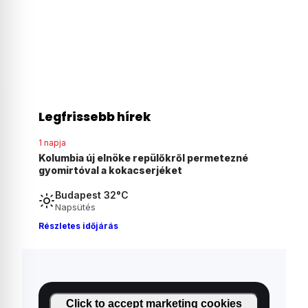
Legfrissebb hírek
1 napja
ezné
Agyonvert egy osztrák férfit egy 18 éves
magyar fiú Ausztriában
Budapest 32°C
Napsütés
Részletes időjárás
Click to accept marketing cookies