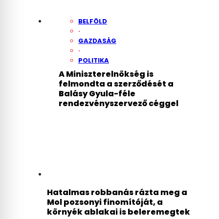
BELFÖLD
·
GAZDASÁG
·
POLITIKA
A Miniszterelnökség is
felmondta a szerződését a
Balásy Gyula-féle
rendezvényszervező céggel
Hatalmas robbanás rázta meg a
Mol pozsonyi finomítóját, a
környék ablakai is beleremegtek