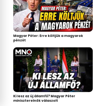
Magyar Péter: Erre költjük a magyarok
pénzét
Ki lesz az új államfő? Magyar Péter
miniszterelnök válaszolt