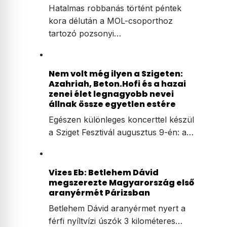
Hatalmas robbanás történt péntek
kora délután a MOL-csoporthoz
tartozó pozsonyi…
Nem volt még ilyen a Szigeten:
Azahriah, Beton.Hofi és a hazai
zenei élet legnagyobb nevei
állnak össze egyetlen estére
Egészen különleges koncerttel készül
a Sziget Fesztivál augusztus 9-én: a…
Vizes Eb: Betlehem Dávid
megszerezte Magyarország első
aranyérmét Párizsban
Betlehem Dávid aranyérmet nyert a
férfi nyíltvízi úszók 3 kilométeres…