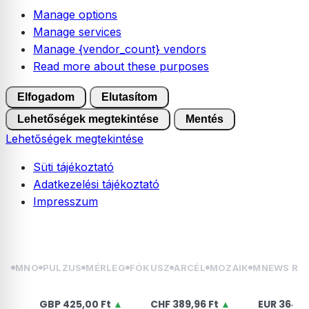
Manage options
Manage services
Manage {vendor_count} vendors
Read more about these purposes
Elfogadom
Elutasítom
Lehetőségek megtekintése
Mentés
Lehetőségek megtekintése
Süti tájékoztató
Adatkezelési tájékoztató
Impresszum
Skip
2026.08.09. vasárnap | Emőd
to
content
MNO
PULZUS
MÉRLEG
FÓKUSZ
ARCÉL
MOZAIK
MNEWS RÁ
GBP
425,00 Ft
▲
CHF
389,96 Ft
▲
EUR
364,50 Ft
▲