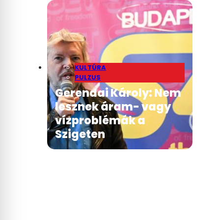
KULTÚRA
PULZUS
Gerendai Károly: Nem
lesznek áram- vagy
vízproblémák a
Szigeten