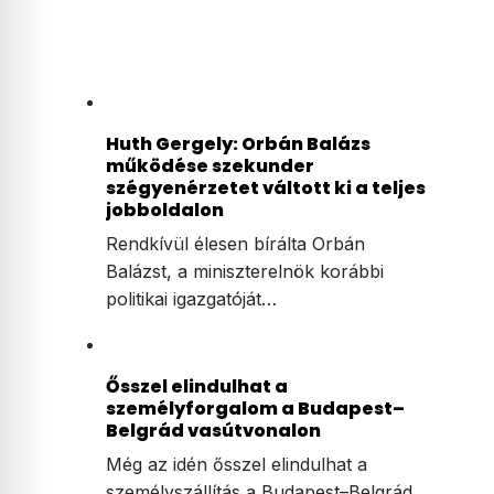
Huth Gergely: Orbán Balázs
működése szekunder
szégyenérzetet váltott ki a teljes
jobboldalon
Rendkívül élesen bírálta Orbán
Balázst, a miniszterelnök korábbi
politikai igazgatóját…
Ősszel elindulhat a
személyforgalom a Budapest–
Belgrád vasútvonalon
Még az idén ősszel elindulhat a
személyszállítás a Budapest–Belgrád