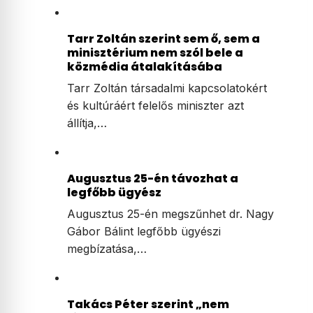
Tarr Zoltán szerint sem ő, sem a
minisztérium nem szól bele a
közmédia átalakításába
Tarr Zoltán társadalmi kapcsolatokért
és kultúráért felelős miniszter azt
állítja,…
Augusztus 25-én távozhat a
legfőbb ügyész
Augusztus 25-én megszűnhet dr. Nagy
Gábor Bálint legfőbb ügyészi
megbízatása,…
Takács Péter szerint „nem