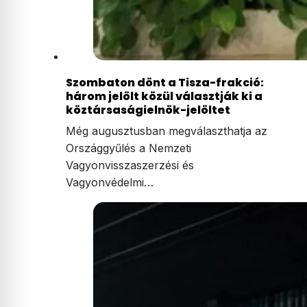
Szombaton dönt a Tisza-frakció:
három jelölt közül választják ki a
köztársaságielnök-jelöltet
Még augusztusban megválaszthatja az
Országgyűlés a Nemzeti
Vagyonvisszaszerzési és
Vagyonvédelmi…