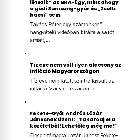
létezik” az NKA-ügy, mint ahogy
a gödi Samsung-gyár és „Zsolti
bácsi” sem
Takács Péter egy számonkérő
hangvételű videóban bírálta a sajtót
amiatt,…
Tíz éve nem volt ilyen alacsony az
infláció Magyarországon
Tíz éve nem látott szintre lassult az
infláció Magyarországon: a…
Fekete-Győr András Lázár
Jánosnak üzent: „Takarodj el a
közéletből! Lehetőleg még ma!”
Élesen támadta Lázár Jánost Fekete-