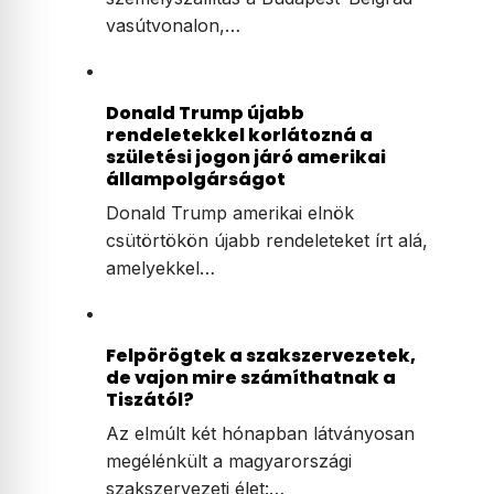
vasútvonalon,…
Donald Trump újabb
rendeletekkel korlátozná a
születési jogon járó amerikai
állampolgárságot
Donald Trump amerikai elnök
csütörtökön újabb rendeleteket írt alá,
amelyekkel…
Felpörögtek a szakszervezetek,
de vajon mire számíthatnak a
Tiszától?
Az elmúlt két hónapban látványosan
megélénkült a magyarországi
szakszervezeti élet:…