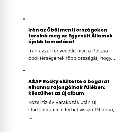
Irán az Öböl menti országokon
torolná meg az Egyesült Államok
újabb támadását
Irán azzal fenyegette meg a Perzsa-
öböl térségének több országát, hogy…
A$AP Rocky elültette a bogarat
Rihanna rajongóinak fülében:
készülhet az új album
Közel tíz év várakozás után új
stúdióalbummal térhet vissza Rihanna,
…