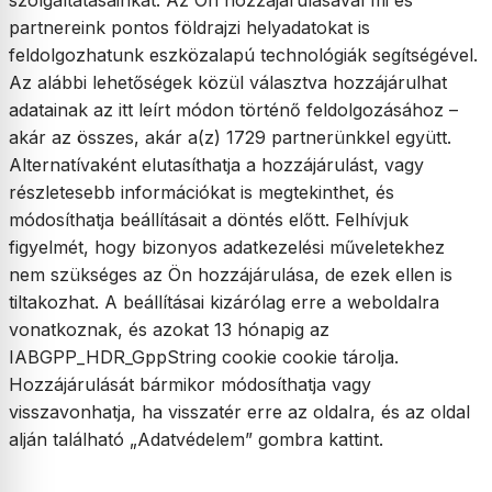
szolgáltatásainkat. Az Ön hozzájárulásával mi és
partnereink pontos földrajzi helyadatokat is
feldolgozhatunk eszközalapú technológiák segítségével.
Az alábbi lehetőségek közül választva hozzájárulhat
adatainak az itt leírt módon történő feldolgozásához –
akár az összes, akár a(z) 1729 partnerünkkel együtt.
Alternatívaként elutasíthatja a hozzájárulást, vagy
részletesebb információkat is megtekinthet, és
módosíthatja beállításait a döntés előtt. Felhívjuk
figyelmét, hogy bizonyos adatkezelési műveletekhez
nem szükséges az Ön hozzájárulása, de ezek ellen is
tiltakozhat. A beállításai kizárólag erre a weboldalra
vonatkoznak, és azokat 13 hónapig az
IABGPP_HDR_GppString cookie cookie tárolja.
Hozzájárulását bármikor módosíthatja vagy
visszavonhatja, ha visszatér erre az oldalra, és az oldal
alján található „Adatvédelem” gombra kattint.