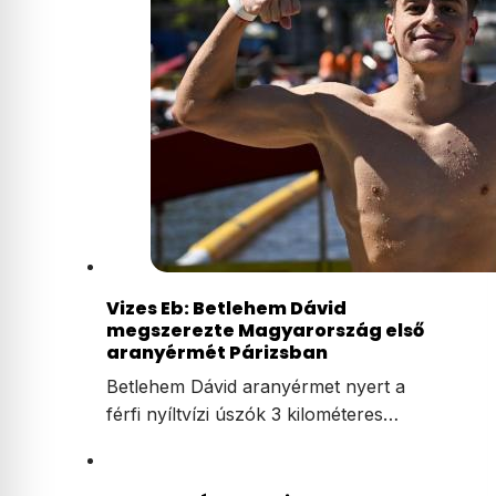
Vizes Eb: Betlehem Dávid
megszerezte Magyarország első
aranyérmét Párizsban
Betlehem Dávid aranyérmet nyert a
férfi nyíltvízi úszók 3 kilométeres…