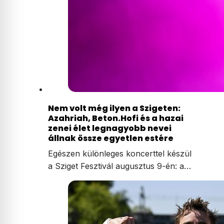
Nem volt még ilyen a Szigeten:
Azahriah, Beton.Hofi és a hazai
zenei élet legnagyobb nevei
állnak össze egyetlen estére
Egészen különleges koncerttel készül
a Sziget Fesztivál augusztus 9-én: a…