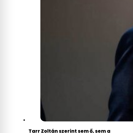
Tarr Zoltán szerint sem ő, sem a