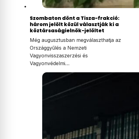
Szombaton dönt a Tisza-frakció:
három jelölt közül választják ki a
köztársaságielnök-jelöltet
Még augusztusban megválaszthatja az
Országgyűlés a Nemzeti
Vagyonvisszaszerzési és
Vagyonvédelmi…