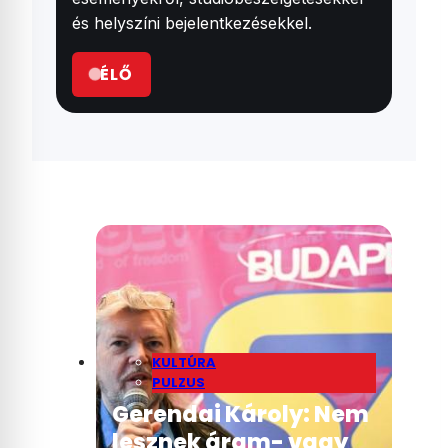
és helyszíni bejelentkezésekkel.
ÉLŐ
KULTÚRA
PULZUS
Gerendai Károly: Nem
lesznek áram- vagy