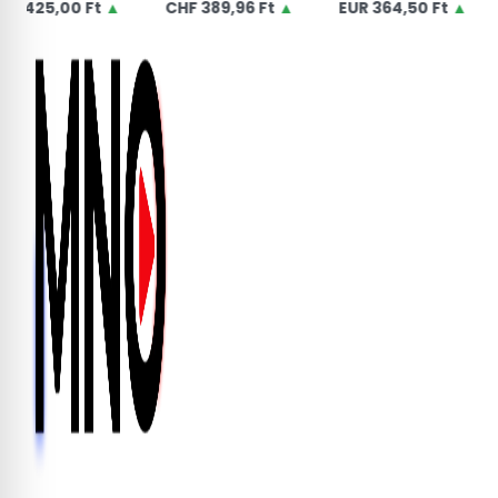
0 Ft
▲
CHF
389,96 Ft
▲
EUR
364,50 Ft
▲
USD
31