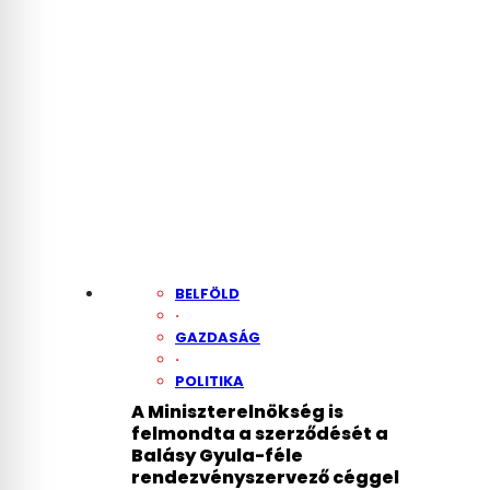
BELFÖLD
·
GAZDASÁG
·
POLITIKA
A Miniszterelnökség is
felmondta a szerződését a
Balásy Gyula-féle
rendezvényszervező céggel