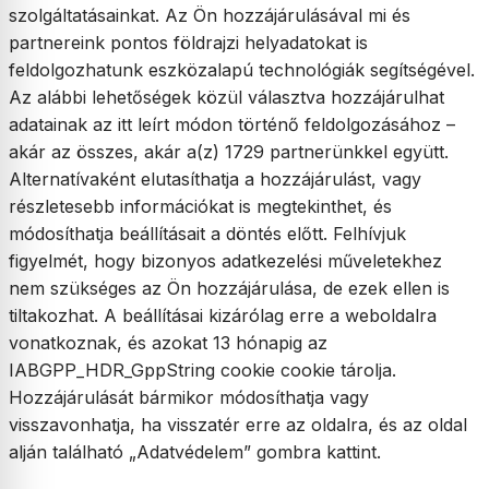
szolgáltatásainkat. Az Ön hozzájárulásával mi és
partnereink pontos földrajzi helyadatokat is
feldolgozhatunk eszközalapú technológiák segítségével.
Az alábbi lehetőségek közül választva hozzájárulhat
adatainak az itt leírt módon történő feldolgozásához –
akár az összes, akár a(z) 1729 partnerünkkel együtt.
Alternatívaként elutasíthatja a hozzájárulást, vagy
részletesebb információkat is megtekinthet, és
módosíthatja beállításait a döntés előtt. Felhívjuk
figyelmét, hogy bizonyos adatkezelési műveletekhez
nem szükséges az Ön hozzájárulása, de ezek ellen is
tiltakozhat. A beállításai kizárólag erre a weboldalra
vonatkoznak, és azokat 13 hónapig az
IABGPP_HDR_GppString cookie cookie tárolja.
Hozzájárulását bármikor módosíthatja vagy
visszavonhatja, ha visszatér erre az oldalra, és az oldal
alján található „Adatvédelem” gombra kattint.