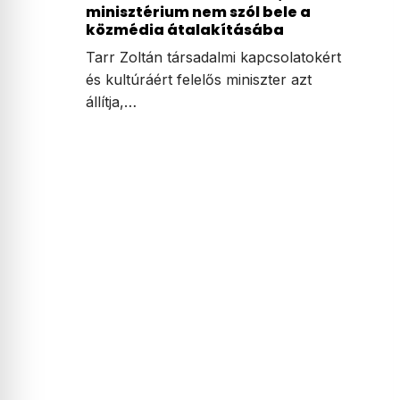
minisztérium nem szól bele a
közmédia átalakításába
Tarr Zoltán társadalmi kapcsolatokért
és kultúráért felelős miniszter azt
állítja,…