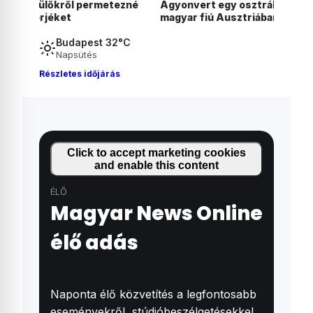
ezné
Agyonvert egy osztrák férfit egy 18 éves
magyar fiú Ausztriában
Budapest 32°C
Napsütés
Részletes időjárás
Click to accept marketing cookies
and enable this content
ÉLŐ
Magyar News Online
élő adás
Naponta élő közvetítés a legfontosabb
eseményekről, stúdióbeszélgetésekkel