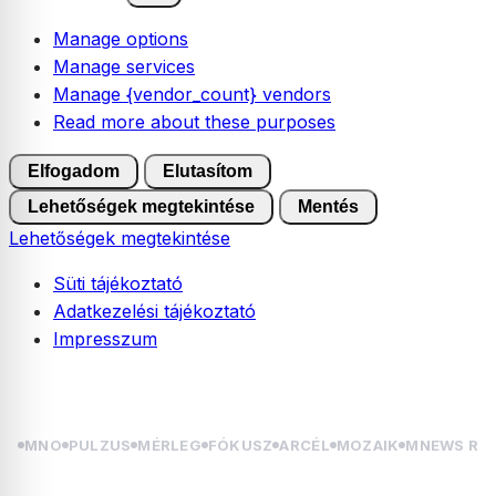
Manage options
Manage services
Manage {vendor_count} vendors
Read more about these purposes
Elfogadom
Elutasítom
Lehetőségek megtekintése
Mentés
Lehetőségek megtekintése
Süti tájékoztató
Adatkezelési tájékoztató
Impresszum
Skip
2026.08.08. szombat | László
to
content
MNO
PULZUS
MÉRLEG
FÓKUSZ
ARCÉL
MOZAIK
MNEWS RÁ