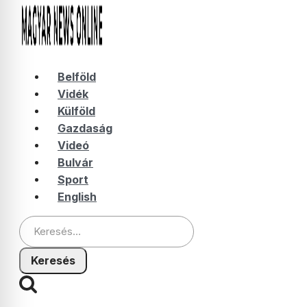
Belföld
Vidék
Külföld
Gazdaság
Videó
Bulvár
Sport
English
Keresés: