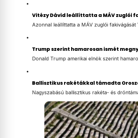
Vitézy Dávid leállíttatta a MÁV zuglói f
Azonnal leállíttatta a MÁV zuglói fakivágását
Trump szerint hamarosan ismét megnyíl
Donald Trump amerikai elnök szerint hamar
Ballisztikus rakétákkal támadta Orosz
Nagyszabású ballisztikus rakéta- és dróntám