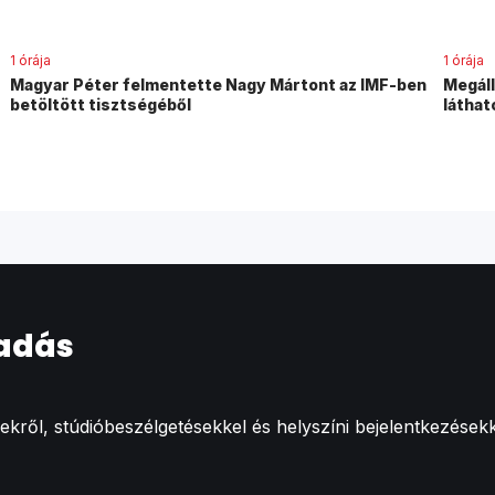
1 órája
1 órája
Magyar Péter felmentette Nagy Mártont az IMF-ben
Megáll
betöltött tisztségéből
láthat
 adás
ről, stúdióbeszélgetésekkel és helyszíni bejelentkezésekk