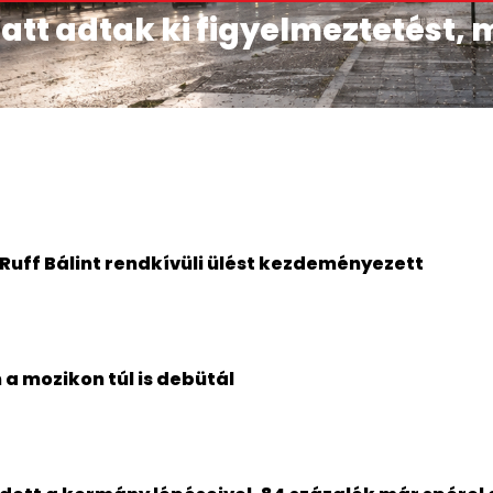
att adtak ki figyelmeztetést, 
 Ruff Bálint rendkívüli ülést kezdeményezett
n a mozikon túl is debütál