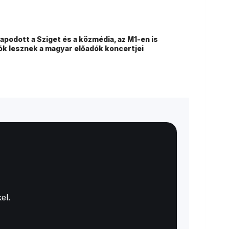
apodott a Sziget és a közmédia, az M1-en is
ók lesznek a magyar előadók koncertjei
el.