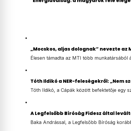
Energiaválság: a magyarok fele elége
„Mocskos, aljas dolognak” nevezte az M
Élesen támadta az MTI több munkatársából á
Tóth Ildikó a NER-feleségekről: „Nem s
Tóth Ildikó, a Cápák között befektetője egy 
A Legfelsőbb Bíróság Fidesz által levá
Baka Andrással, a Legfelsőbb Bíróság korább