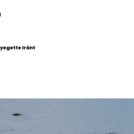
l
yegette Iránt