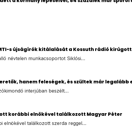
dett a kormány lépéseivel, 84 százalék már spóro
TI-s újságírók kitálalását a Kossuth rádió kirúgo
lló névtelen munkacsoportot Siklósi…
zeretők, hanem feleségek, és szültek már legalább 
szókimondó interjúban beszélt…
ltott korábbi elnökével találkozott Magyar Péter
i elnökével találkozott szerda reggel…