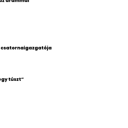
l az árammal
tt csatornaigazgatója
egy túszt”