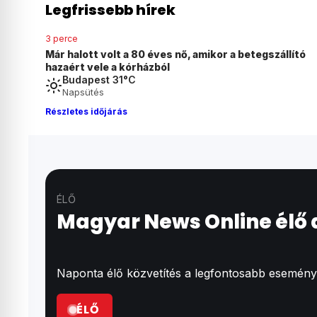
Legfrissebb hírek
3 perce
Már halott volt a 80 éves nő, amikor a betegszállító
hazaért vele a kórházból
Budapest 31°C
Napsütés
Részletes időjárás
ÉLŐ
Magyar News Online élő
Naponta élő közvetítés a legfontosabb események
ÉLŐ