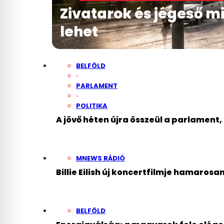
Zivatarok és jégeső mi
lehet
BELFÖLD
·
PARLAMENT
·
POLITIKA
A jövő héten újra összeül a parlament,
MNEWS RÁDIÓ
Billie Eilish új koncertfilmje hamarosa
BELFÖLD