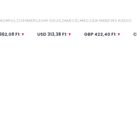
NO
PULZUS
MÉRLEG
FÓKUSZ
ARCÉL
MOZAIK
MNEWS RÁDIÓ
▼
USD
313,38 Ft
▼
GBP
422,40 Ft
▼
CHF
387,46 