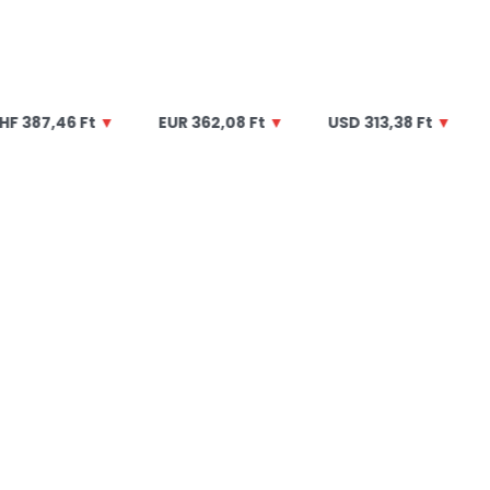
Ft
▼
EUR
362,08 Ft
▼
USD
313,38 Ft
▼
GBP
422,4