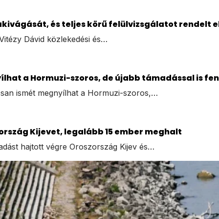
akivágását, és teljes körű felülvizsgálatot rendelt e
 Vitézy Dávid közlekedési és…
hat a Hormuzi-szoros, de újabb támadással is fen
osan ismét megnyílhat a Hormuzi-szoros,…
ország Kijevet, legalább 15 ember meghalt
adást hajtott végre Oroszország Kijev és…