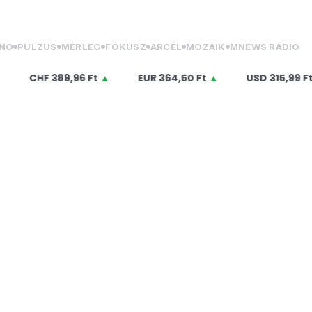
NO
PULZUS
MÉRLEG
FÓKUSZ
ARCÉL
MOZAIK
MNEWS RÁDIÓ
CHF
389,96 Ft
▲
EUR
364,50 Ft
▲
USD
315,99 Ft
▲