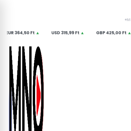
Skip
2026.08.07. péntek | Ibolya
to
content
M
UR
364,50 Ft
▲
USD
315,99 Ft
▲
GBP
425,00 Ft
▲