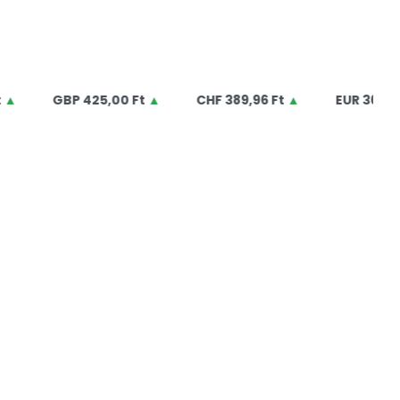
GBP
425,00 Ft
▲
CHF
389,96 Ft
▲
EUR
364,50 Ft