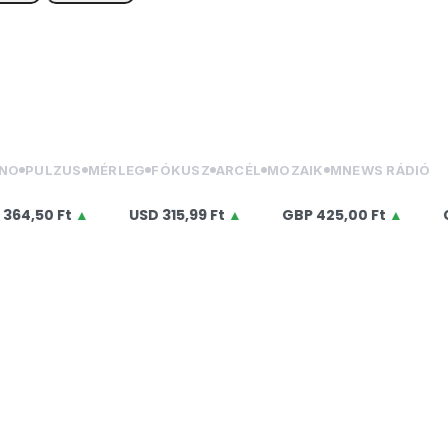
NO
PULZUS
MÉRLEG
FÓKUSZ
ARCÉL
MOZAIK
MNEWS RÁDIÓ
,50 Ft
▲
USD
315,99 Ft
▲
GBP
425,00 Ft
▲
CHF