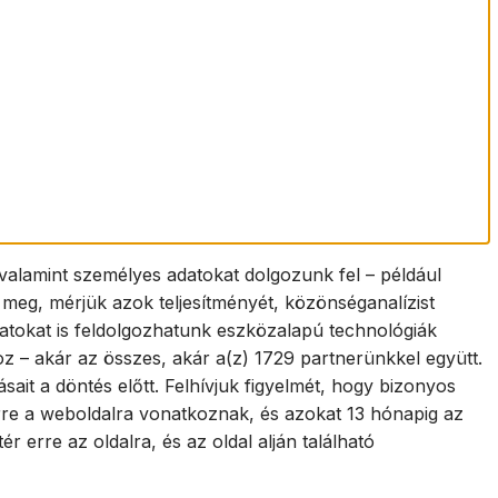
valamint személyes adatokat dolgozunk fel – például
k meg, mérjük azok teljesítményét, közönséganalízist
datokat is feldolgozhatunk eszközalapú technológiák
oz – akár az összes, akár a(z) 1729 partnerünkkel együtt.
ásait a döntés előtt. Felhívjuk figyelmét, hogy bizonyos
 erre a weboldalra vonatkoznak, és azokat 13 hónapig az
erre az oldalra, és az oldal alján található