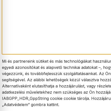
Mi és partnereink sütiket és más technológiákat használu
egyedi azonosítókat és alapvető technikai adatokat –, hog
végezzünk, és továbbfejlesszük szolgáltatásainkat. Az Ön
segítségével. Az alábbi lehetőségek közül választva hozzá
Alternatívaként elutasíthatja a hozzájárulást, vagy részlet
adatkezelési műveletekhez nem szükséges az Ön hozzájárul
IABGPP_HDR_GppString cookie cookie tárolja. Hozzájárulásá
„Adatvédelem” gombra kattint.