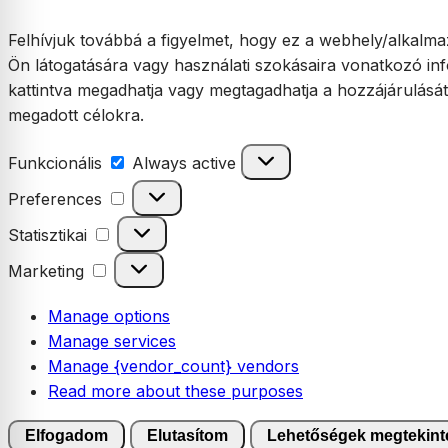
Felhívjuk továbbá a figyelmet, hogy ez a webhely/alkalmaz
Ön látogatására vagy használati szokásaira vonatkozó inf
kattintva megadhatja vagy megtagadhatja a hozzájárulásá
megadott célokra.
Funkcionális
Funkcionális
Always active
Preferences
Preferences
Statisztikai
Statisztikai
Marketing
Marketing
Manage options
Manage services
Manage {vendor_count} vendors
Read more about these purposes
Elfogadom
Elutasítom
Lehetőségek megtekint