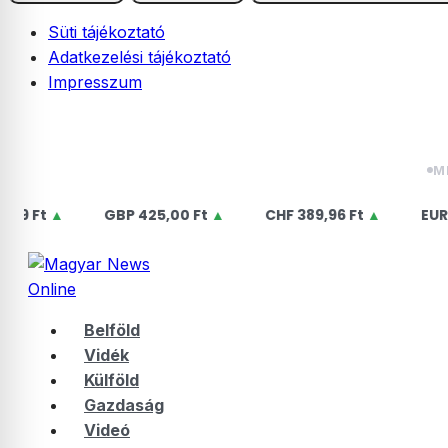
Süti tájékoztató
Adatkezelési tájékoztató
Impresszum
Skip
2026.08.07. péntek | Ibolya
to
content
M
 Ft
▲
GBP
425,00 Ft
▲
CHF
389,96 Ft
▲
EUR
364
Belföld
Vidék
Külföld
Gazdaság
Videó