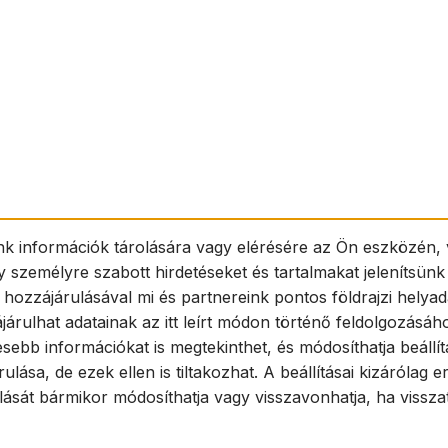
nk információk tárolására vagy elérésére az Ön eszközén, 
y személyre szabott hirdetéseket és tartalmakat jelenítsün
 hozzájárulásával mi és partnereink pontos földrajzi helya
járulhat adatainak az itt leírt módon történő feldolgozásáh
esebb információkat is megtekinthet, és módosíthatja beállít
ása, de ezek ellen is tiltakozhat. A beállításai kizárólag
t bármikor módosíthatja vagy visszavonhatja, ha visszatér 