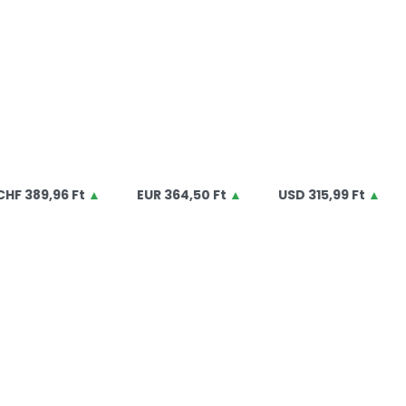
389,96 Ft
▲
EUR
364,50 Ft
▲
USD
315,99 Ft
▲
G