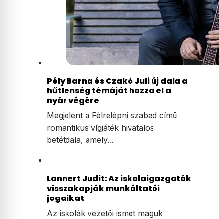
Pély Barna és Czakó Juli új dala a
hűtlenség témáját hozza el a
nyár végére
Megjelent a Félrelépni szabad című
romantikus vígjáték hivatalos
betétdala, amely…
Lannert Judit: Az iskolaigazgatók
visszakapják munkáltatói
jogaikat
Az iskolák vezetői ismét maguk