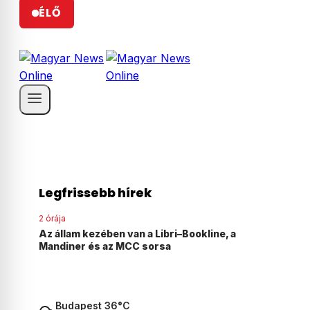
ÉLŐ
Legfrissebb hírek
3 órája
a
Tarr Zoltán szerint sem ő, sem a minisztérium
nem szól bele a közmédia átalakításába
Budapest 36°C