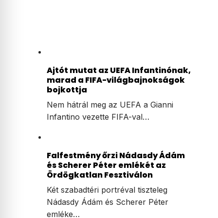
Ajtót mutat az UEFA Infantinónak,
marad a FIFA-világbajnokságok
bojkottja
Nem hátrál meg az UEFA a Gianni
Infantino vezette FIFA-val…
Falfestmény őrzi Nádasdy Ádám
és Scherer Péter emlékét az
Ördögkatlan Fesztiválon
Két szabadtéri portréval tiszteleg
Nádasdy Ádám és Scherer Péter
emléke…