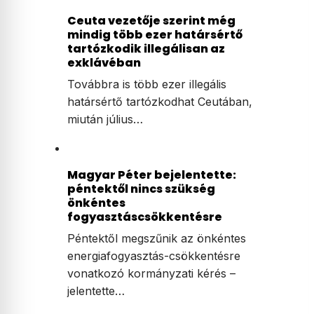
Ceuta vezetője szerint még
mindig több ezer határsértő
tartózkodik illegálisan az
exklávéban
Továbbra is több ezer illegális
határsértő tartózkodhat Ceutában,
miután július…
Magyar Péter bejelentette:
péntektől nincs szükség
önkéntes
fogyasztáscsökkentésre
Péntektől megszűnik az önkéntes
energiafogyasztás-csökkentésre
vonatkozó kormányzati kérés –
jelentette…