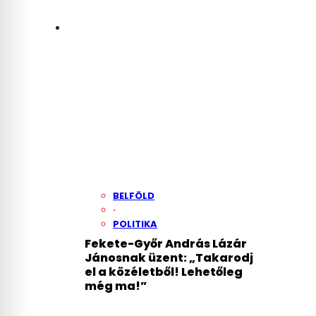
BELFÖLD
·
POLITIKA
Fekete-Győr András Lázár
Jánosnak üzent: „Takarodj
el a közéletből! Lehetőleg
még ma!”