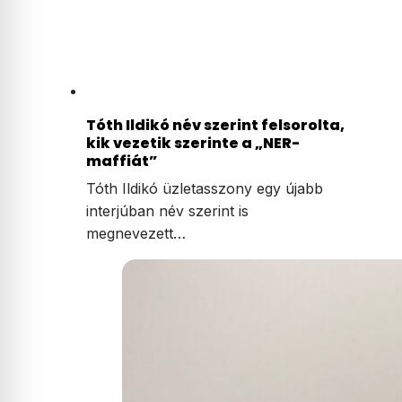
Tóth Ildikó név szerint felsorolta,
kik vezetik szerinte a „NER-
maffiát”
Tóth Ildikó üzletasszony egy újabb
interjúban név szerint is
megnevezett…