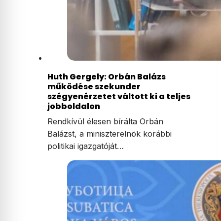
Huth Gergely: Orbán Balázs
működése szekunder
szégyenérzetet váltott ki a teljes
jobboldalon
Rendkívül élesen bírálta Orbán
Balázst, a miniszterelnök korábbi
politikai igazgatóját…