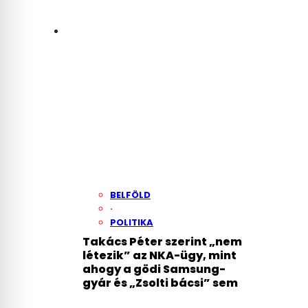
BELFÖLD
·
POLITIKA
Takács Péter szerint „nem
létezik” az NKA-ügy, mint
ahogy a gödi Samsung-
gyár és „Zsolti bácsi” sem