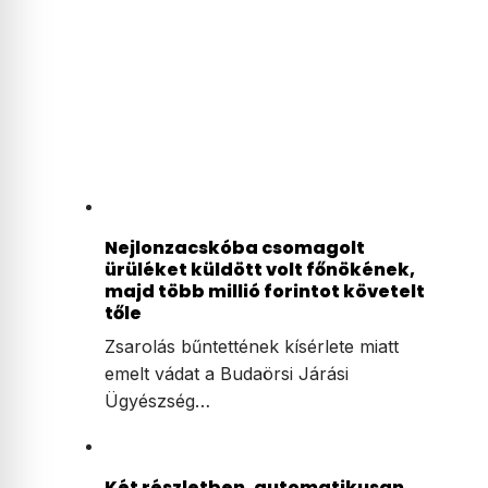
Nejlonzacskóba csomagolt
ürüléket küldött volt főnökének,
majd több millió forintot követelt
tőle
Zsarolás bűntettének kísérlete miatt
emelt vádat a Budaörsi Járási
Ügyészség…
Két részletben, automatikusan