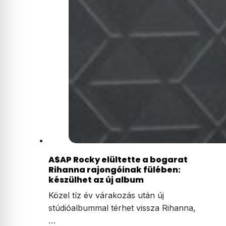
A$AP Rocky elültette a bogarat
Rihanna rajongóinak fülében:
készülhet az új album
Közel tíz év várakozás után új
stúdióalbummal térhet vissza Rihanna,
…