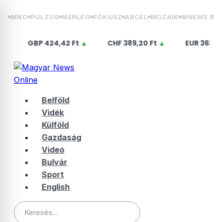
Skip
MNO
PULZUS
MÉRLEG
FÓKUSZ
ARCÉL
MOZAIK
MNEWS RÁ
to
content
BP
424,42 Ft
▲
CHF
389,20 Ft
▲
EUR
363,75 Ft
▲
Belföld
Vidék
Külföld
Gazdaság
Videó
Bulvár
Sport
English
Keresés: