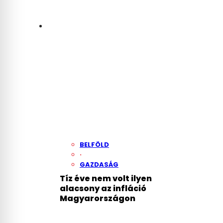
BELFÖLD
·
GAZDASÁG
Tíz éve nem volt ilyen
alacsony az infláció
Magyarországon