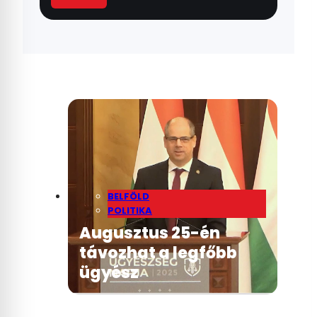
BELFÖLD
POLITIKA
Augusztus 25-én
távozhat a legfőbb
ügyész