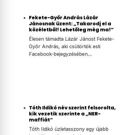
Fekete-Győr András Lázár
Jánosnak üzent: „Takarodj el a
közéletből! Lehetőleg még ma!”
Élesen támadta Lázár Jánost Fekete-
Győr András, aki csütörtök esti
Facebook-bejegyzésében…
Tóth Ildikó név szerint felsorolta,
kik vezetik szerinte a „NER-
maffiát”
Tóth Ildikó üzletasszony egy újabb