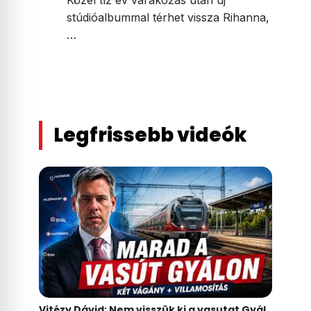
Közel tíz év várakozás után új
stúdióalbummal térhet vissza Rihanna,
…
Legfrissebb videók
Vitézy Dávid: Nem visszük ki a vasutat Gyál