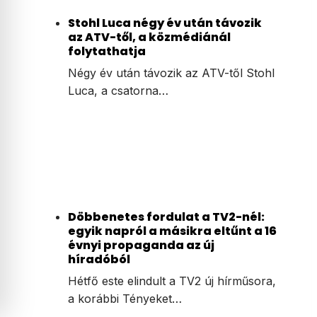
Stohl Luca négy év után távozik
az ATV-től, a közmédiánál
folytathatja
Négy év után távozik az ATV-től Stohl
Luca, a csatorna…
Döbbenetes fordulat a TV2-nél:
egyik napról a másikra eltűnt a 16
évnyi propaganda az új
híradóból
Hétfő este elindult a TV2 új hírműsora,
a korábbi Tényeket…