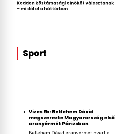
Kedden köztársasági elnököt választanak
– mi dől el a háttérben
Sport
Vizes Eb: Betlehem Dávid
megszerezte Magyarország első
aranyérmét Párizsban
Betlehem Dávid aranyérmet nyert a