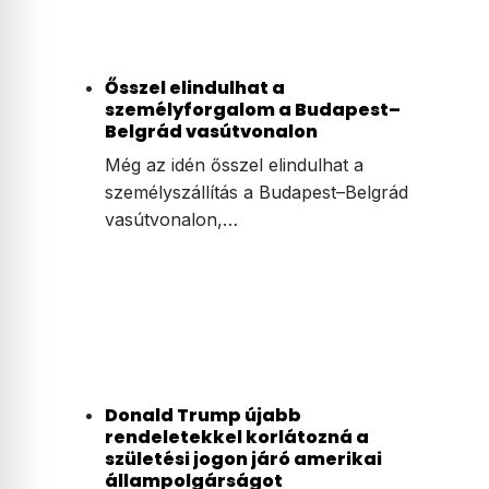
Ősszel elindulhat a
személyforgalom a Budapest–
Belgrád vasútvonalon
Még az idén ősszel elindulhat a
személyszállítás a Budapest–Belgrád
vasútvonalon,…
Donald Trump újabb
rendeletekkel korlátozná a
születési jogon járó amerikai
állampolgárságot