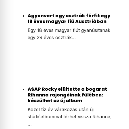
Agyonvert egy osztrák férfit egy
18 éves magyar fiú Ausztriában
Egy 18 éves magyar fiút gyanúsítanak
egy 29 éves osztrák…
A$AP Rocky elültette a bogarat
Rihanna rajongóinak fülében:
készülhet az új album
Közel tíz év várakozás után új
stúdióalbummal térhet vissza Rihanna,
…