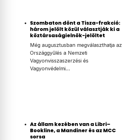
Szombaton dönt a Tisza-frakció:
három jelölt közül választják ki a
köztársaságielnök-jelöltet
Még augusztusban megválaszthatja az
Országgyűlés a Nemzeti
Vagyonvisszaszerzési és
Vagyonvédelmi…
Az állam kezében van a Libri–
Bookline, a Mandiner és az MCC
sorsa