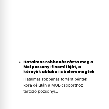
Hatalmas robbanás rázta meg a
Mol pozsonyi finomítóját, a
környék ablakai is beleremegtek
Hatalmas robbanás történt péntek
kora délután a MOL-csoporthoz
tartozó pozsonyi…