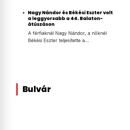
Nagy Nándor és Békési Eszter volt
a leggyorsabb a 44. Balaton-
átúszáson
A férfiaknál Nagy Nándor, a nőknél
Békési Eszter teljesítette a…
Bulvár