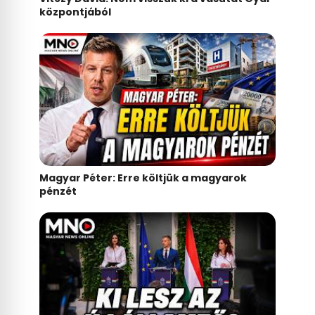
központjából
Magyar Péter: Erre költjük a magyarok
pénzét