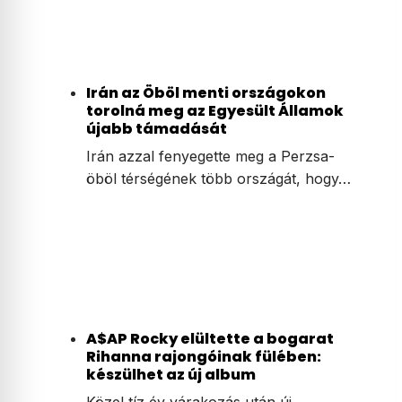
Irán az Öböl menti országokon
torolná meg az Egyesült Államok
újabb támadását
Irán azzal fenyegette meg a Perzsa-
öböl térségének több országát, hogy…
A$AP Rocky elültette a bogarat
Rihanna rajongóinak fülében:
készülhet az új album