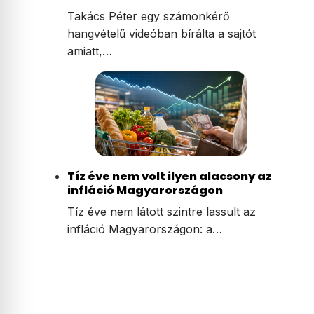
Takács Péter egy számonkérő
hangvételű videóban bírálta a sajtót
amiatt,…
Tíz éve nem volt ilyen alacsony az
infláció Magyarországon
Tíz éve nem látott szintre lassult az
infláció Magyarországon: a…