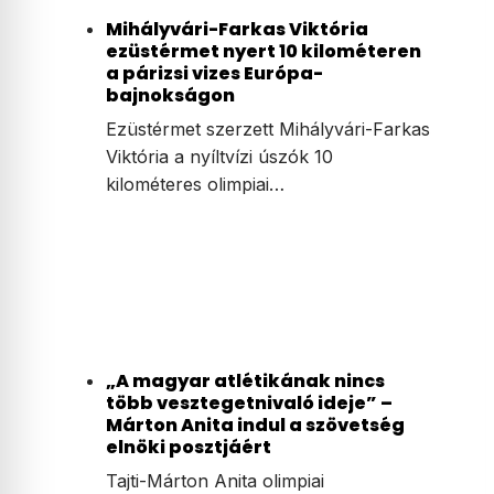
Mihályvári-Farkas Viktória
ezüstérmet nyert 10 kilométeren
a párizsi vizes Európa-
bajnokságon
Ezüstérmet szerzett Mihályvári-Farkas
Viktória a nyíltvízi úszók 10
kilométeres olimpiai…
„A magyar atlétikának nincs
több vesztegetnivaló ideje” –
Márton Anita indul a szövetség
elnöki posztjáért
Tajti-Márton Anita olimpiai