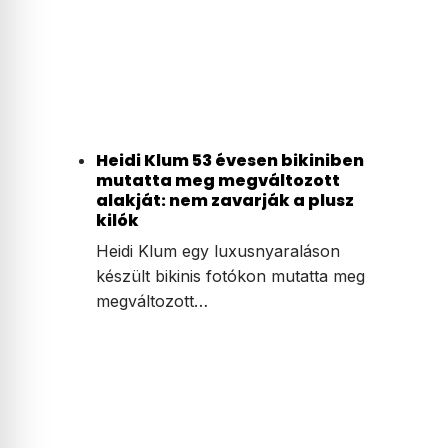
Heidi Klum 53 évesen bikiniben
mutatta meg megváltozott
alakját: nem zavarják a plusz
kilók
Heidi Klum egy luxusnyaraláson
készült bikinis fotókon mutatta meg
megváltozott…