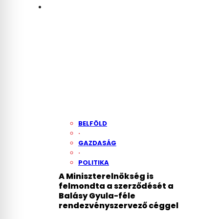
BELFÖLD
·
GAZDASÁG
·
POLITIKA
A Miniszterelnökség is
felmondta a szerződését a
Balásy Gyula-féle
rendezvényszervező céggel