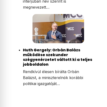
interjúban név szerint is
megnevezett…
Huth Gergely: Orbán Balázs
működése szekunder
szégyenérzetet váltott ki a teljes
jobboldalon
Rendkívül élesen bírálta Orbán
Balázst, a miniszterelnök korábbi
politikai igazgatóját…