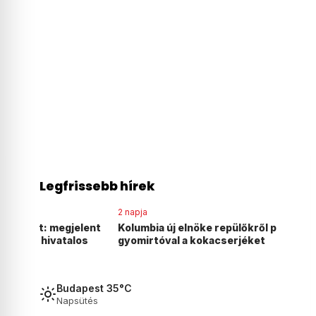
Legfrissebb hírek
2 napja
2 napja
elent
Kolumbia új elnöke repülőkről permetezné
Agyonve
os
gyomirtóval a kokacserjéket
magyar 
Budapest 35°C
Napsütés