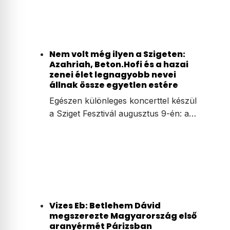
Nem volt még ilyen a Szigeten:
Azahriah, Beton.Hofi és a hazai
zenei élet legnagyobb nevei
állnak össze egyetlen estére
Egészen különleges koncerttel készül
a Sziget Fesztivál augusztus 9-én: a…
Vizes Eb: Betlehem Dávid
megszerezte Magyarország első
aranyérmét Párizsban