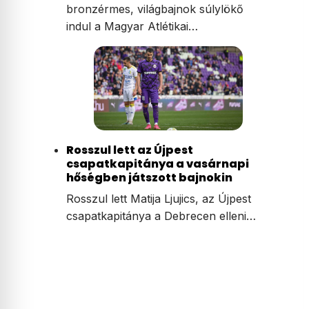
bronzérmes, világbajnok súlylökő
indul a Magyar Atlétikai…
Rosszul lett az Újpest
csapatkapitánya a vasárnapi
hőségben játszott bajnokin
Rosszul lett Matija Ljujics, az Újpest
csapatkapitánya a Debrecen elleni…