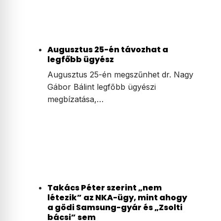
Augusztus 25-én távozhat a
legfőbb ügyész
Augusztus 25-én megszűnhet dr. Nagy
Gábor Bálint legfőbb ügyészi
megbízatása,…
Takács Péter szerint „nem
létezik” az NKA-ügy, mint ahogy
a gödi Samsung-gyár és „Zsolti
bácsi” sem