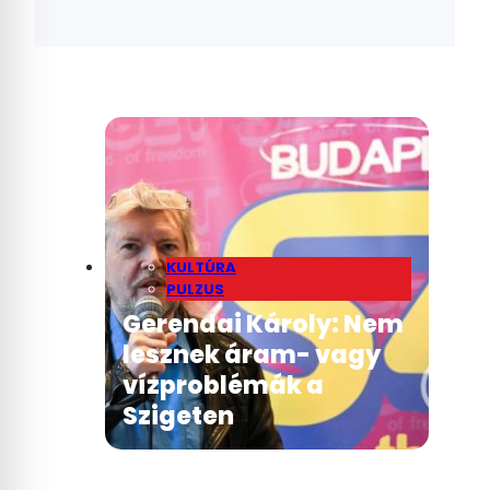
KULTÚRA
PULZUS
Gerendai Károly: Nem
lesznek áram- vagy
vízproblémák a
Szigeten