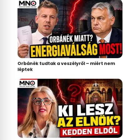
Orbánék tudtak a veszélyről – miért nem
léptek