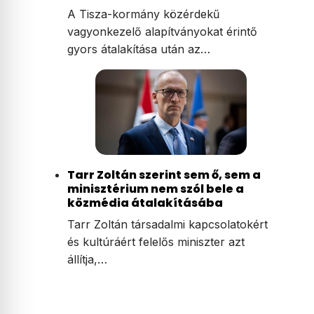
A Tisza-kormány közérdekű
vagyonkezelő alapítványokat érintő
gyors átalakítása után az…
Tarr Zoltán szerint sem ő, sem a
minisztérium nem szól bele a
közmédia átalakításába
Tarr Zoltán társadalmi kapcsolatokért
és kultúráért felelős miniszter azt
állítja,…