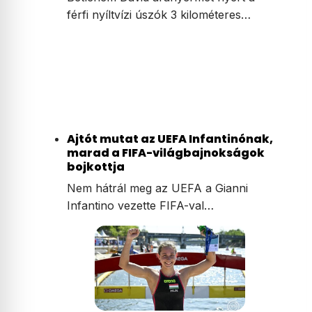
férfi nyíltvízi úszók 3 kilométeres…
Ajtót mutat az UEFA Infantinónak,
marad a FIFA-világbajnokságok
bojkottja
Nem hátrál meg az UEFA a Gianni
Infantino vezette FIFA-val…