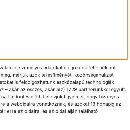
valamint személyes adatokat dolgozunk fel – például
k meg, mérjük azok teljesítményét, közönséganalízist
datokat is feldolgozhatunk eszközalapú technológiák
oz – akár az összes, akár a(z) 1729 partnerünkkel együtt.
ásait a döntés előtt. Felhívjuk figyelmét, hogy bizonyos
 erre a weboldalra vonatkoznak, és azokat 13 hónapig az
erre az oldalra, és az oldal alján található