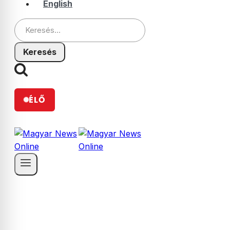
English
Keresés:
ÉLŐ