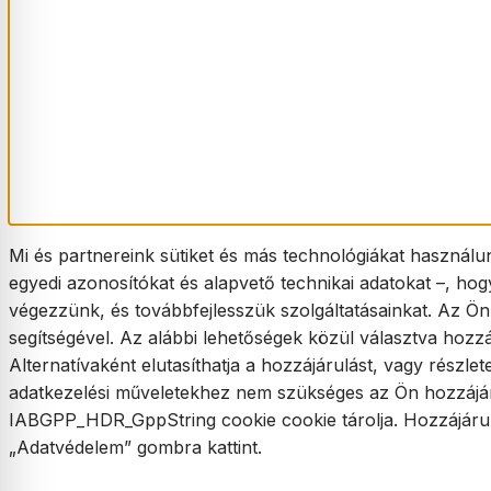
Mi és partnereink sütiket és más technológiákat használu
egyedi azonosítókat és alapvető technikai adatokat –, hog
végezzünk, és továbbfejlesszük szolgáltatásainkat. Az Ön
segítségével. Az alábbi lehetőségek közül választva hozzá
Alternatívaként elutasíthatja a hozzájárulást, vagy részlet
adatkezelési műveletekhez nem szükséges az Ön hozzájárul
IABGPP_HDR_GppString cookie cookie tárolja. Hozzájárulásá
„Adatvédelem” gombra kattint.