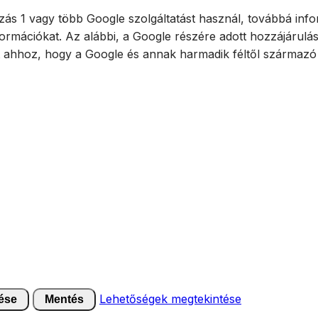
ás 1 vagy több Google szolgáltatást használ, továbbá infor
ormációkat. Az alábbi, a Google részére adott hozzájárulá
t ahhoz, hogy a Google és annak harmadik féltől származó 
Lehetőségek megtekintése
ése
Mentés