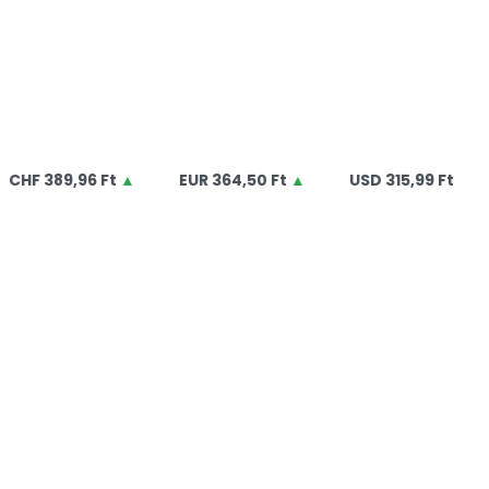
Ó
F
389,96 Ft
▲
EUR
364,50 Ft
▲
USD
315,99 Ft
▲