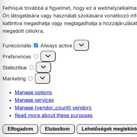
Felhívjuk továbbá a figyelmet, hogy ez a webhely/alkalmaz
Ön látogatására vagy használati szokásaira vonatkozó inf
kattintva megadhatja vagy megtagadhatja a hozzájárulásá
megadott célokra.
Funkcionális
Funkcionális
Always active
Preferences
Preferences
Statisztikai
Statisztikai
Marketing
Marketing
Manage options
Manage services
Manage {vendor_count} vendors
Read more about these purposes
Elfogadom
Elutasítom
Lehetőségek megtekint