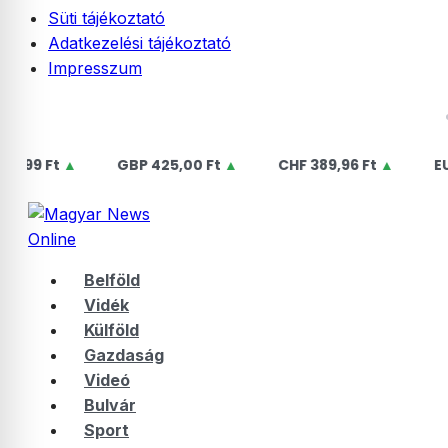
Süti tájékoztató
Adatkezelési tájékoztató
Impresszum
Skip
2026.08.09. vasárnap | Emőd
to
content
9 Ft
▲
GBP
425,00 Ft
▲
CHF
389,96 Ft
▲
EUR
36
Belföld
Vidék
Külföld
Gazdaság
Videó
Bulvár
Sport