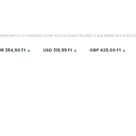
MNO
PULZUS
MÉRLEG
FÓKUSZ
ARCÉL
MOZAIK
MNEWS RÁDI
4,50 Ft
▲
USD
315,99 Ft
▲
GBP
425,00 Ft
▲
CH