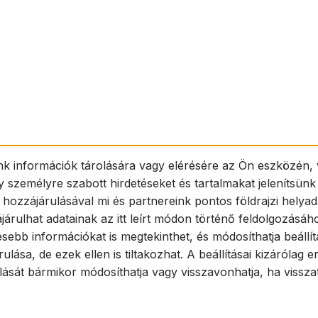
nk információk tárolására vagy elérésére az Ön eszközén, 
y személyre szabott hirdetéseket és tartalmakat jelenítsün
 hozzájárulásával mi és partnereink pontos földrajzi helya
járulhat adatainak az itt leírt módon történő feldolgozásáh
esebb információkat is megtekinthet, és módosíthatja beállít
ása, de ezek ellen is tiltakozhat. A beállításai kizárólag
t bármikor módosíthatja vagy visszavonhatja, ha visszatér 