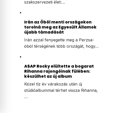
szakszervezeti élet:…
Irán az Öböl menti országokon
torolná meg az Egyesült Államok
újabb támadását
Irán azzal fenyegette meg a Perzsa-
öböl térségének több országát, hogy…
A$AP Rocky elültette a bogarat
Rihanna rajongóinak fülében:
készülhet az új album
Közel tíz év várakozás után új
stúdióalbummal térhet vissza Rihanna,
…