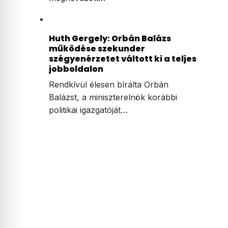
Huth Gergely: Orbán Balázs
működése szekunder
szégyenérzetet váltott ki a teljes
jobboldalon
Rendkívül élesen bírálta Orbán
Balázst, a miniszterelnök korábbi
politikai igazgatóját…