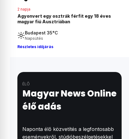
2 napja
új elnöke repülőkről permetezné
Agyonvert egy osztrák fé
al a kokacserjéket
magyar fiú Ausztriában
Budapest 35°C
Napsütés
Részletes időjárás
ÉLŐ
Magyar News Online
élő adás
Naponta élő közvetítés a legfontosabb
eseményekről, stúdióbeszélgetésekkel