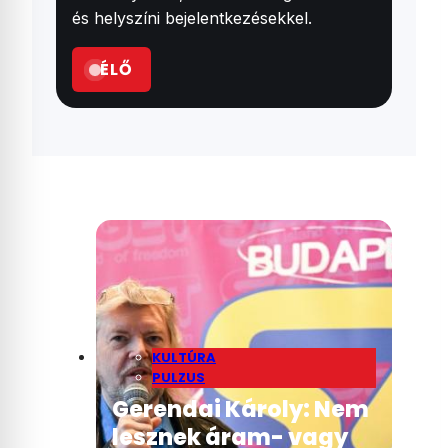
és helyszíni bejelentkezésekkel.
ÉLŐ
KULTÚRA
PULZUS
Gerendai Károly: Nem
lesznek áram- vagy