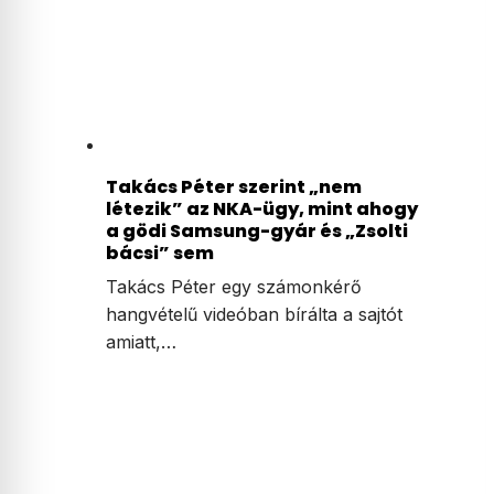
Takács Péter szerint „nem
létezik” az NKA-ügy, mint ahogy
a gödi Samsung-gyár és „Zsolti
bácsi” sem
Takács Péter egy számonkérő
hangvételű videóban bírálta a sajtót
amiatt,…