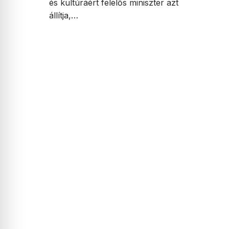
és kultúráért felelős miniszter azt
állítja,…