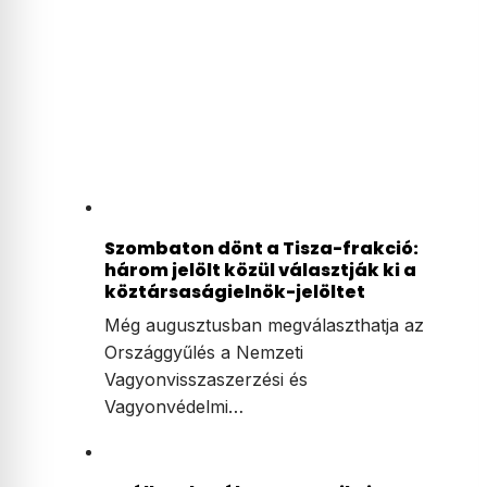
Szombaton dönt a Tisza-frakció:
három jelölt közül választják ki a
köztársaságielnök-jelöltet
Még augusztusban megválaszthatja az
Országgyűlés a Nemzeti
Vagyonvisszaszerzési és
Vagyonvédelmi…