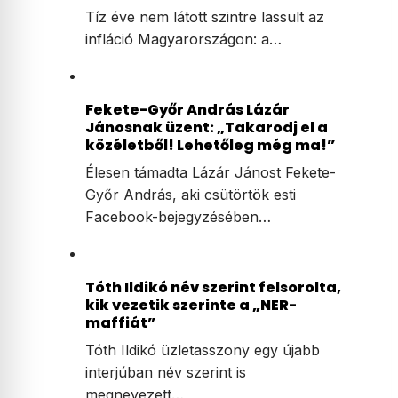
Tíz éve nem látott szintre lassult az
infláció Magyarországon: a…
Fekete-Győr András Lázár
Jánosnak üzent: „Takarodj el a
közéletből! Lehetőleg még ma!”
Élesen támadta Lázár Jánost Fekete-
Győr András, aki csütörtök esti
Facebook-bejegyzésében…
Tóth Ildikó név szerint felsorolta,
kik vezetik szerinte a „NER-
maffiát”
Tóth Ildikó üzletasszony egy újabb
interjúban név szerint is
megnevezett…