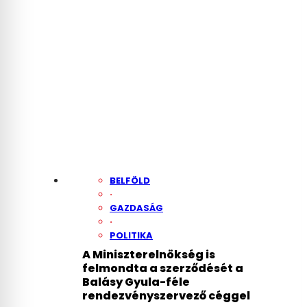
BELFÖLD
·
GAZDASÁG
·
POLITIKA
A Miniszterelnökség is
felmondta a szerződését a
Balásy Gyula-féle
rendezvényszervező céggel