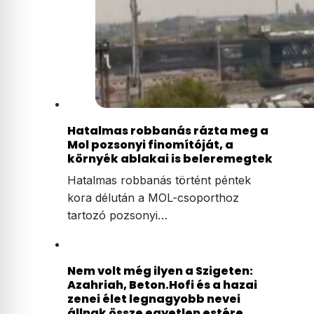
Hatalmas robbanás rázta meg a
Mol pozsonyi finomítóját, a
környék ablakai is beleremegtek
Hatalmas robbanás történt péntek
kora délután a MOL-csoporthoz
tartozó pozsonyi…
Nem volt még ilyen a Szigeten:
Azahriah, Beton.Hofi és a hazai
zenei élet legnagyobb nevei
állnak össze egyetlen estére