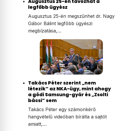
Augusztus 25-én távozhat a
legfőbb ügyész
Augusztus 25-én megszűnhet dr. Nagy
Gábor Bálint legfőbb ügyészi
megbízatása,…
Takács Péter szerint „nem
létezik” az NKA-ügy, mint ahogy
a gödi Samsung-gyár és „Zsolti
bácsi” sem
Takács Péter egy számonkérő
hangvételű videóban bírálta a sajtót
amiatt,…