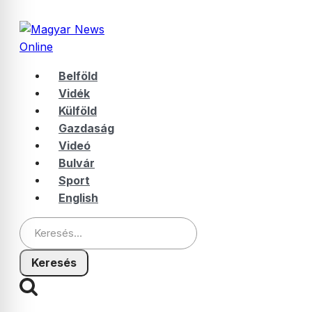
Belföld
Vidék
Külföld
Gazdaság
Videó
Bulvár
Sport
English
Keresés: