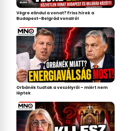
Végre elindul a vonat? Friss hírek a
Budapest–Belgrád vonalról
Orbánék tudtak a veszélyről – miért nem
léptek