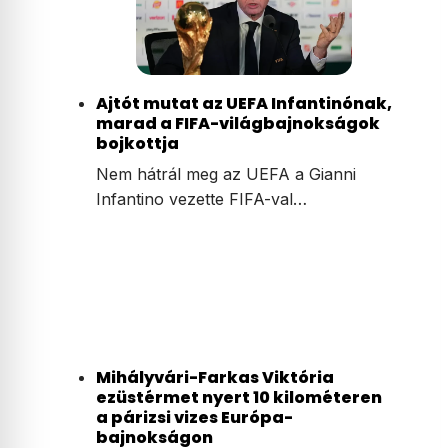
Ajtót mutat az UEFA Infantinónak,
marad a FIFA-világbajnokságok
bojkottja
Nem hátrál meg az UEFA a Gianni
Infantino vezette FIFA-val…
Mihályvári-Farkas Viktória
ezüstérmet nyert 10 kilométeren
a párizsi vizes Európa-
bajnokságon