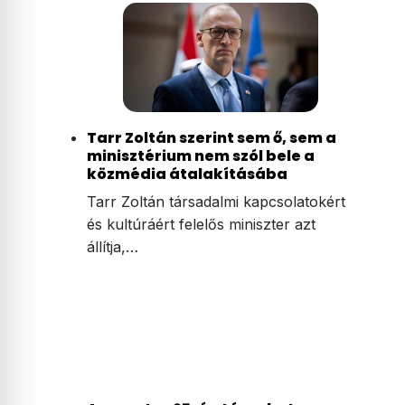
Tarr Zoltán szerint sem ő, sem a
minisztérium nem szól bele a
közmédia átalakításába
Tarr Zoltán társadalmi kapcsolatokért
és kultúráért felelős miniszter azt
állítja,…