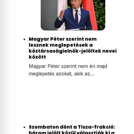
Magyar Péter szerint nem
lesznek meglepetések a
köztársaságielnök-jelöltek nevei
között
Magyar Péter szerint nem éri majd
meglepetés azokat, akik az…
Szombaton dönt a Tisza-frakció:
három jelölt közül választják ki a