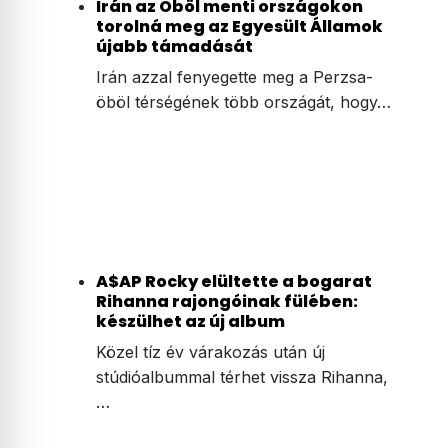
Irán az Öböl menti országokon
torolná meg az Egyesült Államok
újabb támadását
Irán azzal fenyegette meg a Perzsa-
öböl térségének több országát, hogy…
A$AP Rocky elültette a bogarat
Rihanna rajongóinak fülében:
készülhet az új album
Közel tíz év várakozás után új
stúdióalbummal térhet vissza Rihanna,
…