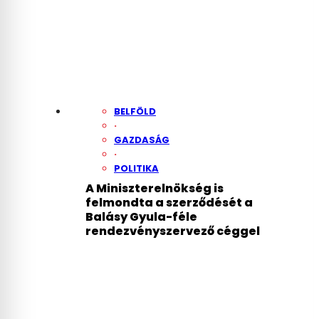
BELFÖLD
·
GAZDASÁG
·
POLITIKA
A Miniszterelnökség is
felmondta a szerződését a
Balásy Gyula-féle
rendezvényszervező céggel