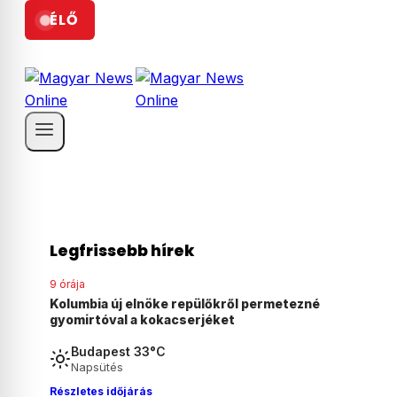
ÉLŐ
Legfrissebb hírek
9 órája
ezné
Agyonvert egy osztrák férfit egy 18 éves
magyar fiú Ausztriában
Budapest 33°C
Napsütés
Részletes időjárás