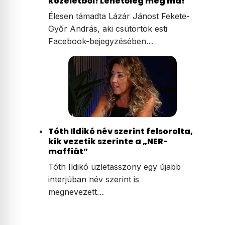
közéletből! Lehetőleg még ma!”
Élesen támadta Lázár Jánost Fekete-
Győr András, aki csütörtök esti
Facebook-bejegyzésében…
Tóth Ildikó név szerint felsorolta,
kik vezetik szerinte a „NER-
maffiát”
Tóth Ildikó üzletasszony egy újabb
interjúban név szerint is
megnevezett…