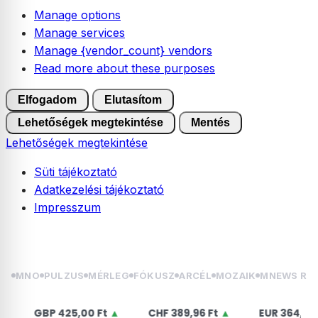
Manage options
Manage services
Manage {vendor_count} vendors
Read more about these purposes
Elfogadom
Elutasítom
Lehetőségek megtekintése
Mentés
Lehetőségek megtekintése
Süti tájékoztató
Adatkezelési tájékoztató
Impresszum
Skip
2026.08.08. szombat | László
to
content
MNO
PULZUS
MÉRLEG
FÓKUSZ
ARCÉL
MOZAIK
MNEWS RÁ
GBP
425,00 Ft
▲
CHF
389,96 Ft
▲
EUR
364,50 Ft
▲