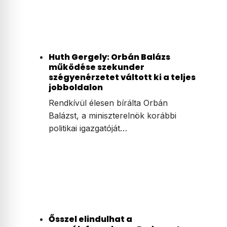
Huth Gergely: Orbán Balázs
működése szekunder
szégyenérzetet váltott ki a teljes
jobboldalon
Rendkívül élesen bírálta Orbán
Balázst, a miniszterelnök korábbi
politikai igazgatóját…
Ősszel elindulhat a