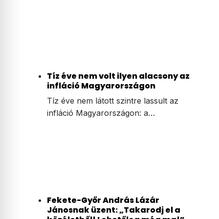
Tíz éve nem volt ilyen alacsony az
infláció Magyarországon
Tíz éve nem látott szintre lassult az
infláció Magyarországon: a…
Fekete-Győr András Lázár
Jánosnak üzent: „Takarodj el a