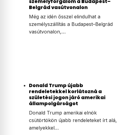
személyforgalom a Budapest–
Belgrád vasútvonalon
Még az idén ősszel elindulhat a
személyszállítás a Budapest–Belgrád
vasútvonalon,…
Donald Trump újabb
rendeletekkel korlátozná a
születési jogon járó amerikai
állampolgárságot
Donald Trump amerikai elnök
csütörtökön újabb rendeleteket írt alá,
amelyekkel…