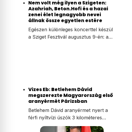
Nem volt még ilyen a Szigeten:
Azahriah, Beton.Hofi és a hazai
zenei élet legnagyobb nevei
állnak össze egyetlen estére
Egészen különleges koncerttel készül
a Sziget Fesztivál augusztus 9-én: a…
Vizes Eb: Betlehem Dávid
megszerezte Magyarország első
aranyérmét Párizsban
Betlehem Dávid aranyérmet nyert a
férfi nyíltvízi úszók 3 kilométeres…