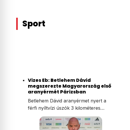
Sport
Vizes Eb: Betlehem Dávid
megszerezte Magyarország első
aranyérmét Párizsban
Betlehem Dávid aranyérmet nyert a
férfi nyíltvízi úszók 3 kilométeres…