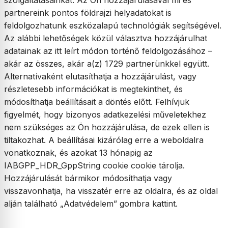
szolgáltatásainkat. Az Ön hozzájárulásával mi és
partnereink pontos földrajzi helyadatokat is
feldolgozhatunk eszközalapú technológiák segítségével.
Az alábbi lehetőségek közül választva hozzájárulhat
adatainak az itt leírt módon történő feldolgozásához –
akár az összes, akár a(z) 1729 partnerünkkel együtt.
Alternatívaként elutasíthatja a hozzájárulást, vagy
részletesebb információkat is megtekinthet, és
módosíthatja beállításait a döntés előtt. Felhívjuk
figyelmét, hogy bizonyos adatkezelési műveletekhez
nem szükséges az Ön hozzájárulása, de ezek ellen is
tiltakozhat. A beállításai kizárólag erre a weboldalra
vonatkoznak, és azokat 13 hónapig az
IABGPP_HDR_GppString cookie cookie tárolja.
Hozzájárulását bármikor módosíthatja vagy
visszavonhatja, ha visszatér erre az oldalra, és az oldal
alján található „Adatvédelem” gombra kattint.