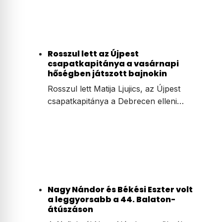
Rosszul lett az Újpest
csapatkapitánya a vasárnapi
hőségben játszott bajnokin
Rosszul lett Matija Ljujics, az Újpest
csapatkapitánya a Debrecen elleni…
Nagy Nándor és Békési Eszter volt
a leggyorsabb a 44. Balaton-
átúszáson