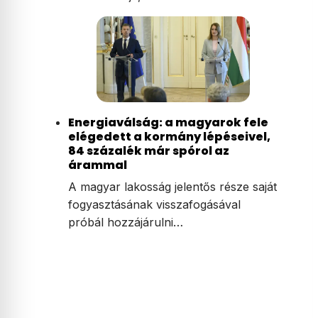
Energiaválság: a magyarok fele
elégedett a kormány lépéseivel,
84 százalék már spórol az
árammal
A magyar lakosság jelentős része saját
fogyasztásának visszafogásával
próbál hozzájárulni…