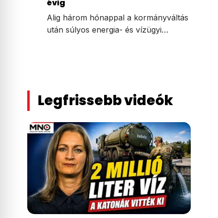
évig
Alig három hónappal a kormányváltás
után súlyos energia- és vízügyi…
Legfrissebb videók