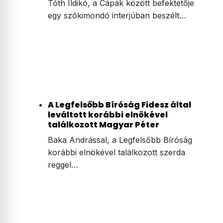
Tóth Ildikó, a Cápák között befektetője
egy szókimondó interjúban beszélt…
A Legfelsőbb Bíróság Fidesz által
leváltott korábbi elnökével
találkozott Magyar Péter
Baka Andrással, a Legfelsőbb Bíróság
korábbi elnökével találkozott szerda
reggel…