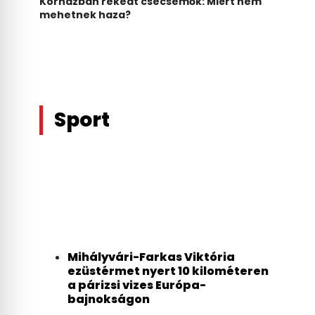
Kórházban rekedt csecsemők: Miért nem
mehetnek haza?
Sport
Mihályvári-Farkas Viktória
ezüstérmet nyert 10 kilométeren
a párizsi vizes Európa-
bajnokságon