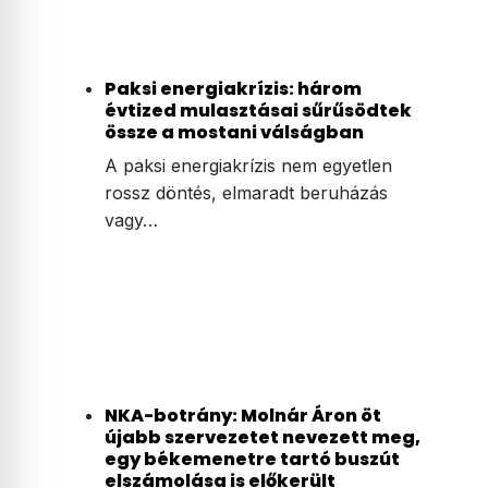
Paksi energiakrízis: három
évtized mulasztásai sűrűsödtek
össze a mostani válságban
A paksi energiakrízis nem egyetlen
rossz döntés, elmaradt beruházás
vagy…
NKA-botrány: Molnár Áron öt
újabb szervezetet nevezett meg,
egy békemenetre tartó buszút
elszámolása is előkerült