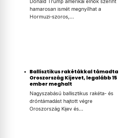
Donald Trump amerikai elnök szerint
hamarosan ismét megnyílhat a
Hormuzi-szoros,…
Ballisztikus rakétákkal támadta
Oroszország Kijevet, legalább 15
ember meghalt
Nagyszabású ballisztikus rakéta- és
dróntámadást hajtott végre
Oroszország Kijev és…