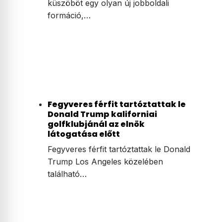
küszöböt egy olyan új jobboldali
formáció,…
Fegyveres férfit tartóztattak le
Donald Trump kaliforniai
golfklubjánál az elnök
látogatása előtt
Fegyveres férfit tartóztattak le Donald
Trump Los Angeles közelében
található…