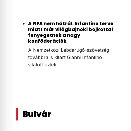
A FIFA nem hátrál: Infantino terve
miatt már világbajnoki bojkottal
fenyegetnek a nagy
konföderációk
A Nemzetközi Labdarúgó-szövetség
továbbra is kitart Gianni Infantino
vitatott üzleti…
Bulvár