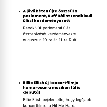
A jövő héten újra összeül a
parlament, Ruff Bálint rendkívüli
ülést kezdeményezett
Rendkívüli parlamenti ülés
összehívását kezdeményezte
augusztus 10-re és 11-re Ruff…
Billie Eilish új koncertfilmje
hamarosan a mozikon túl is
debütál
Billie Eilish bejelentette, hogy legújabb
koncertfilmje, a Hit Me Hard…