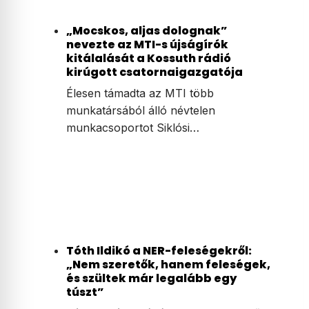
„Mocskos, aljas dolognak”
nevezte az MTI-s újságírók
kitálalását a Kossuth rádió
kirúgott csatornaigazgatója
Élesen támadta az MTI több
munkatársából álló névtelen
munkacsoportot Siklósi…
Tóth Ildikó a NER-feleségekről:
„Nem szeretők, hanem feleségek,
és szültek már legalább egy
túszt”