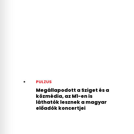
PULZUS
Megállapodott a Sziget és a
közmédia, az M1-en is
láthatók lesznek a magyar
előadók koncertjei