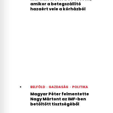
amikor a betegszállító
hazaért vele a kórházból
BELFÖLD
·
GAZDASÁG
·
POLITIKA
Magyar Péter felmentette
Nagy Mártont az IMF-ben
betöltött tisztségéből