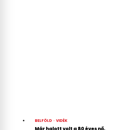
Lebukott az
autónepper, aki azt
hitte, hogy a NAV nem
lát rá a Revolut-
számlájára
BELFÖLD
·
VIDÉK
Már halott volt a 80 éves nő,