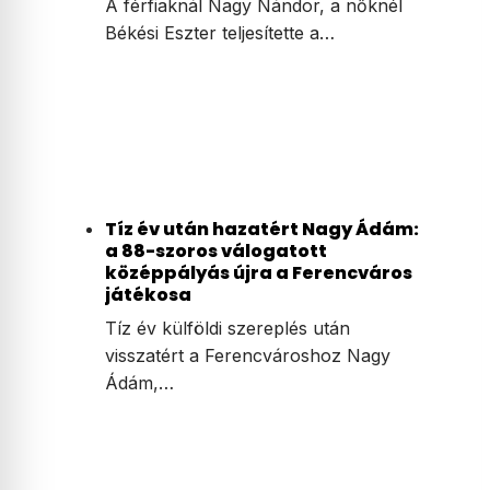
A férfiaknál Nagy Nándor, a nőknél
Békési Eszter teljesítette a…
Tíz év után hazatért Nagy Ádám:
a 88-szoros válogatott
középpályás újra a Ferencváros
játékosa
Tíz év külföldi szereplés után
visszatért a Ferencvároshoz Nagy
Ádám,…