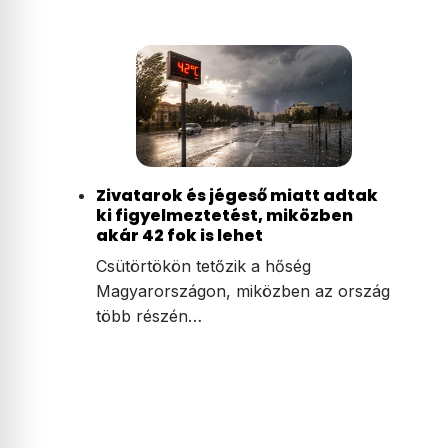
Zivatarok és jégeső miatt adtak
ki figyelmeztetést, miközben
akár 42 fok is lehet
Csütörtökön tetőzik a hőség
Magyarországon, miközben az ország
több részén…