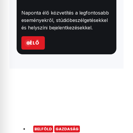
Naponta élő közvetítés a legfontosabb
eseményekről, stúdióbeszélgetésekkel
és helyszíni bejelentkezésekkel.
ÉLŐ
BELFÖLD
GAZDASÁG