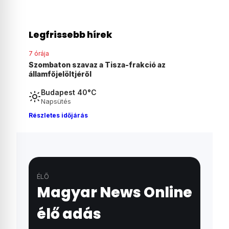
Legfrissebb hírek
5 órája
7 órája
Feljelentést tett Ruszin-Szendi Romulusz a
Hétfő r
Balásy Gyula cégeivel kötött gyanús
elnököt 
szerződések miatt
Budapest 40°C
Napsütés
Részletes időjárás
ÉLŐ
Magyar News Online
élő adás