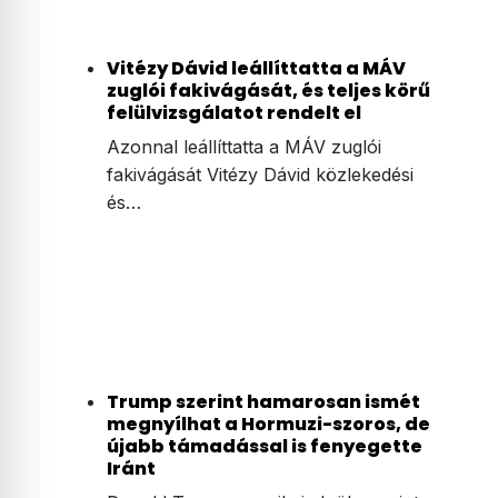
Vitézy Dávid leállíttatta a MÁV
zuglói fakivágását, és teljes körű
felülvizsgálatot rendelt el
Azonnal leállíttatta a MÁV zuglói
fakivágását Vitézy Dávid közlekedési
és…
Trump szerint hamarosan ismét
megnyílhat a Hormuzi-szoros, de
újabb támadással is fenyegette
Iránt