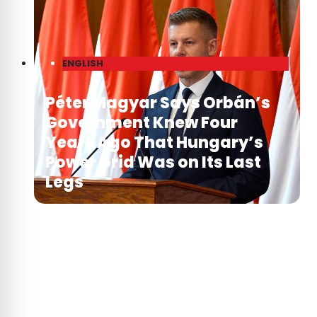
ENGLISH
Péter Magyar Says Orbán’s
Government Knew Four
Years Ago That Hungary’s
Power Grid Was on Its Last
Legs