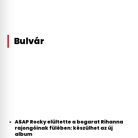
Bulvár
A$AP Rocky elültette a bogarat Rihanna
rajongóinak fülében: készülhet az új
album