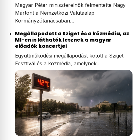
Magyar Péter miniszterelnök felmentette Nagy
Mártont a Nemzetközi Valutaalap
Kormányzótanácsában…
Megállapodott a Sziget és a közmédia, az
M1-en is láthatók lesznek a magyar
előadók koncertjei
Együttműködési megállapodást kötött a Sziget
Fesztivál és a közmédia, amelynek…