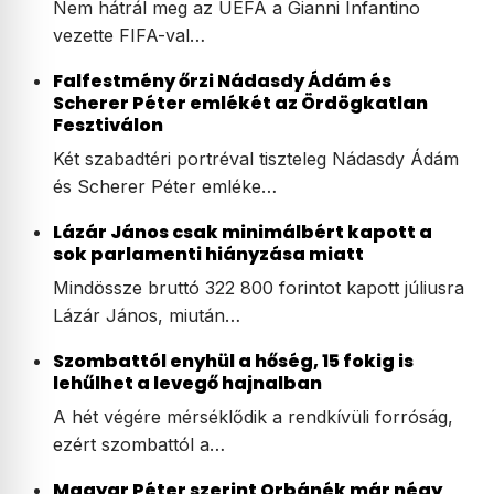
Nem hátrál meg az UEFA a Gianni Infantino
vezette FIFA-val…
Falfestmény őrzi Nádasdy Ádám és
Scherer Péter emlékét az Ördögkatlan
Fesztiválon
Két szabadtéri portréval tiszteleg Nádasdy Ádám
és Scherer Péter emléke…
Lázár János csak minimálbért kapott a
sok parlamenti hiányzása miatt
Mindössze bruttó 322 800 forintot kapott júliusra
Lázár János, miután…
Szombattól enyhül a hőség, 15 fokig is
lehűlhet a levegő hajnalban
A hét végére mérséklődik a rendkívüli forróság,
ezért szombattól a…
Magyar Péter szerint Orbánék már négy