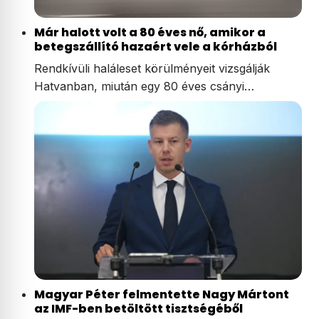
Már halott volt a 80 éves nő, amikor a
betegszállító hazaért vele a kórházból
Rendkívüli haláleset körülményeit vizsgálják
Hatvanban, miután egy 80 éves csányi…
Magyar Péter felmentette Nagy Mártont
az IMF-ben betöltött tisztségéből