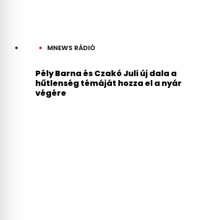
MNEWS RÁDIÓ
Pély Barna és Czakó Juli új dala a
hűtlenség témáját hozza el a nyár
végére