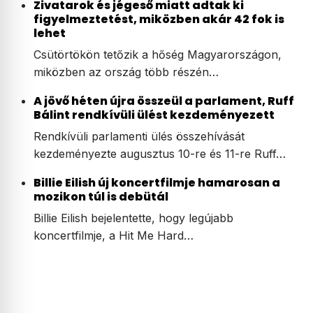
Zivatarok és jégeső miatt adtak ki
figyelmeztetést, miközben akár 42 fok is
lehet
Csütörtökön tetőzik a hőség Magyarországon,
miközben az ország több részén…
A jövő héten újra összeül a parlament, Ruff
Bálint rendkívüli ülést kezdeményezett
Rendkívüli parlamenti ülés összehívását
kezdeményezte augusztus 10-re és 11-re Ruff…
Billie Eilish új koncertfilmje hamarosan a
mozikon túl is debütál
Billie Eilish bejelentette, hogy legújabb
koncertfilmje, a Hit Me Hard…