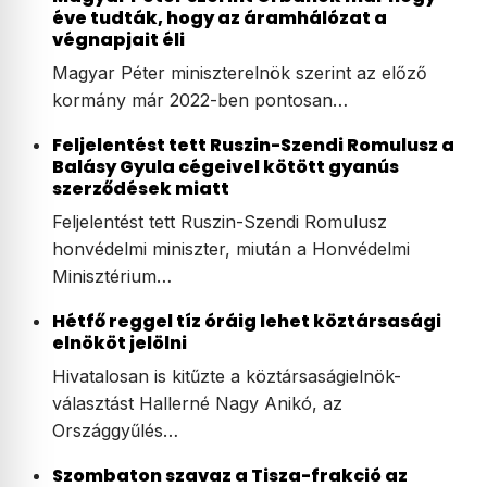
éve tudták, hogy az áramhálózat a
végnapjait éli
Magyar Péter miniszterelnök szerint az előző
kormány már 2022-ben pontosan…
Feljelentést tett Ruszin-Szendi Romulusz a
Balásy Gyula cégeivel kötött gyanús
szerződések miatt
Feljelentést tett Ruszin-Szendi Romulusz
honvédelmi miniszter, miután a Honvédelmi
Minisztérium…
Hétfő reggel tíz óráig lehet köztársasági
elnököt jelölni
Hivatalosan is kitűzte a köztársaságielnök-
választást Hallerné Nagy Anikó, az
Országgyűlés…
Szombaton szavaz a Tisza-frakció az