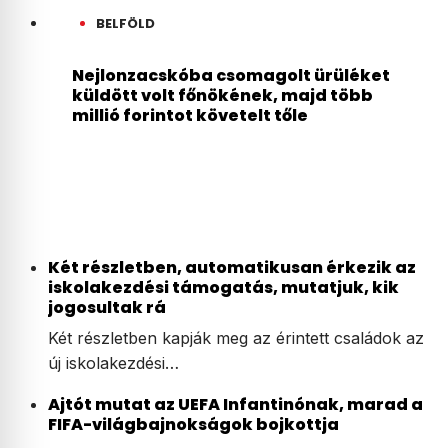
BELFÖLD
Nejlonzacskóba csomagolt ürüléket
küldött volt főnökének, majd több
millió forintot követelt tőle
Két részletben, automatikusan érkezik az
iskolakezdési támogatás, mutatjuk, kik
jogosultak rá
Két részletben kapják meg az érintett családok az
új iskolakezdési…
Ajtót mutat az UEFA Infantinónak, marad a
FIFA-világbajnokságok bojkottja