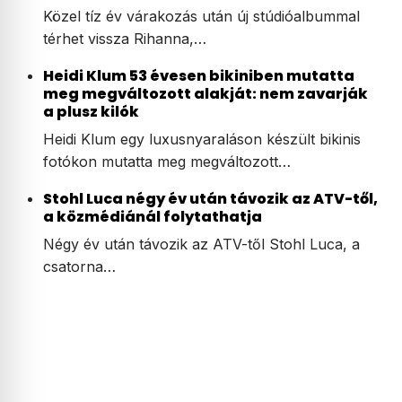
Közel tíz év várakozás után új stúdióalbummal
térhet vissza Rihanna,…
Heidi Klum 53 évesen bikiniben mutatta
meg megváltozott alakját: nem zavarják
a plusz kilók
Heidi Klum egy luxusnyaraláson készült bikinis
fotókon mutatta meg megváltozott…
Stohl Luca négy év után távozik az ATV-től,
a közmédiánál folytathatja
Négy év után távozik az ATV-től Stohl Luca, a
csatorna…