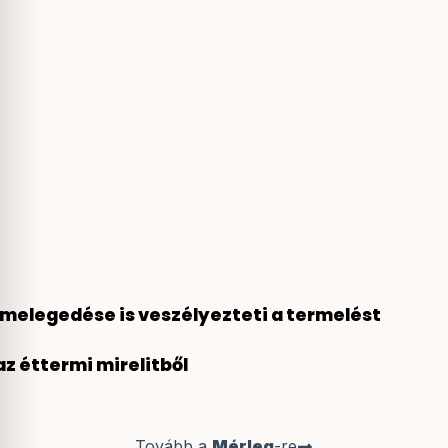
lmelegedése is veszélyezteti a termelést
z éttermi mirelitből
Tovább a
Mérleg
-re