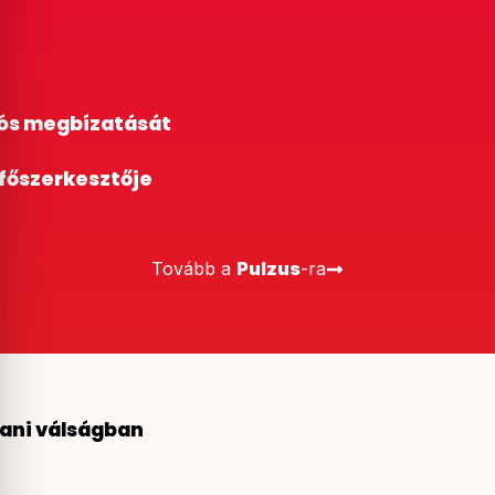
lós megbízatását
 főszerkesztője
Tovább a
Pulzus
-ra
tani válságban