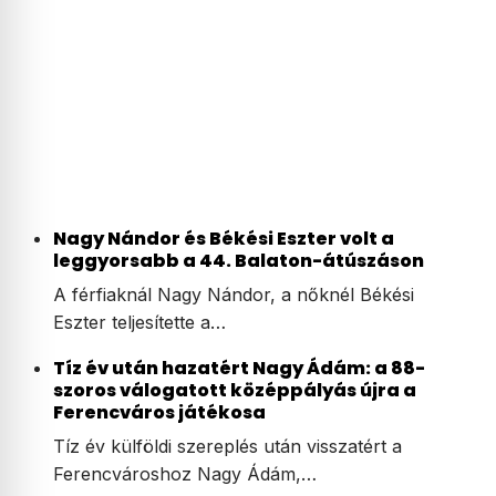
Nagy Nándor és Békési Eszter volt a
leggyorsabb a 44. Balaton-átúszáson
A férfiaknál Nagy Nándor, a nőknél Békési
Eszter teljesítette a…
Tíz év után hazatért Nagy Ádám: a 88-
szoros válogatott középpályás újra a
Ferencváros játékosa
Tíz év külföldi szereplés után visszatért a
Ferencvároshoz Nagy Ádám,…