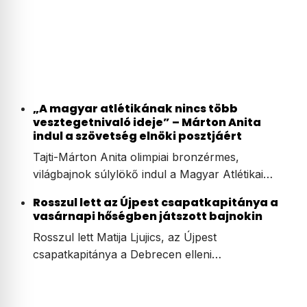
„A magyar atlétikának nincs több
vesztegetnivaló ideje” – Márton Anita
indul a szövetség elnöki posztjáért
Tajti-Márton Anita olimpiai bronzérmes,
világbajnok súlylökő indul a Magyar Atlétikai…
Rosszul lett az Újpest csapatkapitánya a
vasárnapi hőségben játszott bajnokin
Rosszul lett Matija Ljujics, az Újpest
csapatkapitánya a Debrecen elleni…