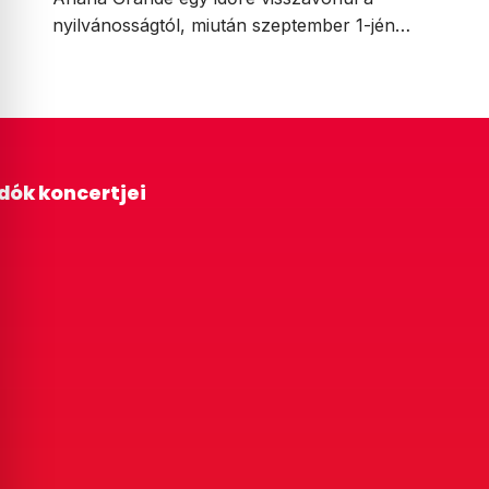
nyilvánosságtól, miután szeptember 1-jén…
adók koncertjei