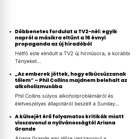
Döbbenetes fordulat a TV2-nél: egyik
napról a másikra eltűnt a 16 évnyi
propaganda az új híradóból
Hétfő este elindult a TV2 új hírműsora, a korábbi
Tényeket…
„Az emberek jöttek, hogy elbúcsúzzanak
tőlem” – Phil Collins majdnem belehalt az
alkoholizmusába
Phil Collins súlyos alkoholproblémáiról és
életveszélyes állapotáról beszélt a Sunday…
A külsejét érő folyamatos kritikák miatt
visszavonul a nyilvánosságtól Ariana
Grande
Ariana Grande egy időre visszavonul a