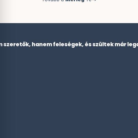
m szeretők, hanem feleségek, és szültek már leg