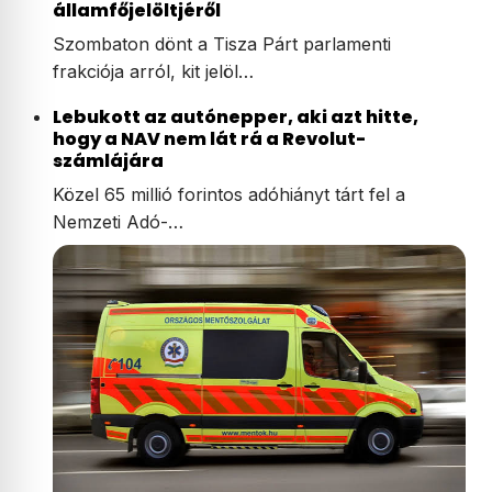
államfőjelöltjéről
Szombaton dönt a Tisza Párt parlamenti
frakciója arról, kit jelöl…
Lebukott az autónepper, aki azt hitte,
hogy a NAV nem lát rá a Revolut-
számlájára
Közel 65 millió forintos adóhiányt tárt fel a
Nemzeti Adó-…