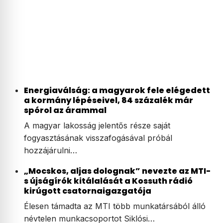
Energiaválság: a magyarok fele elégedett
a kormány lépéseivel, 84 százalék már
spórol az árammal
A magyar lakosság jelentős része saját
fogyasztásának visszafogásával próbál
hozzájárulni…
„Mocskos, aljas dolognak” nevezte az MTI-
s újságírók kitálalását a Kossuth rádió
kirúgott csatornaigazgatója
Élesen támadta az MTI több munkatársából álló
névtelen munkacsoportot Siklósi…