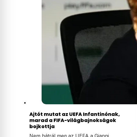
Ajtót mutat az UEFA Infantinónak,
marad a FIFA-világbajnokságok
bojkottja
Nem hátrál meg az UEFA a Gianni