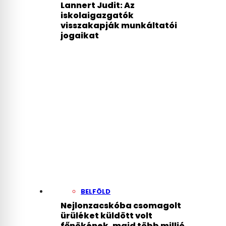
Lannert Judit: Az
iskolaigazgatók
visszakapják munkáltatói
jogaikat
BELFÖLD
Nejlonzacskóba csomagolt
ürüléket küldött volt
főnökének, majd több millió