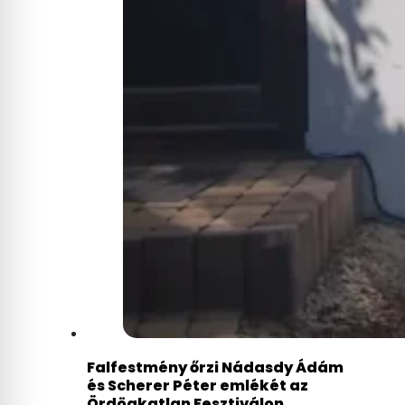
Falfestmény őrzi Nádasdy Ádám
és Scherer Péter emlékét az
Ördögkatlan Fesztiválon