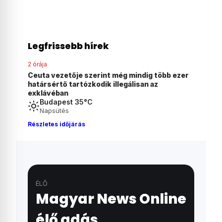
Legfrissebb hírek
3 órája
b ezer
Magyar Péter bejelentette: péntektől nincs
szükség önkéntes fogyasztáscsökkentésre
Budapest 35°C
Napsütés
Részletes időjárás
ÉLŐ
Magyar News Online
élő adás