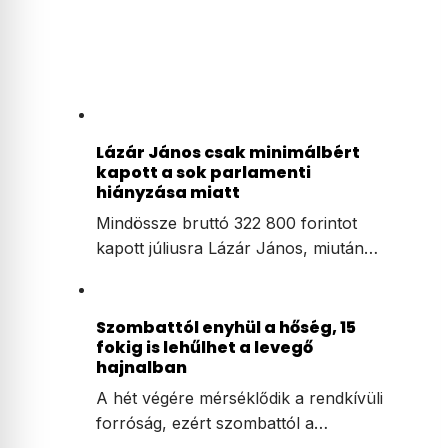
Lázár János csak minimálbért
kapott a sok parlamenti
hiányzása miatt
Mindössze bruttó 322 800 forintot
kapott júliusra Lázár János, miután…
Szombattól enyhül a hőség, 15
fokig is lehűlhet a levegő
hajnalban
A hét végére mérséklődik a rendkívüli
forróság, ezért szombattól a…