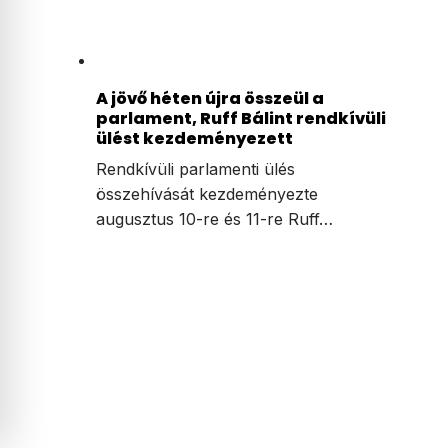
A jövő héten újra összeül a
parlament, Ruff Bálint rendkívüli
ülést kezdeményezett
Rendkívüli parlamenti ülés
összehívását kezdeményezte
augusztus 10-re és 11-re Ruff…