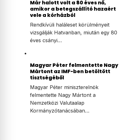
Már halott volt a 80 éves nő,
amikor a betegszállító hazaért
vele a kórházból
Rendkívüli haláleset körülményeit
vizsgálják Hatvanban, miután egy 80
éves csányi…
Magyar Péter felmentette Nagy
Mártont az IMF-ben betöltött
tisztségéből
Magyar Péter miniszterelnök
felmentette Nagy Mártont a
Nemzetközi Valutaalap
Kormányzótanácsában…