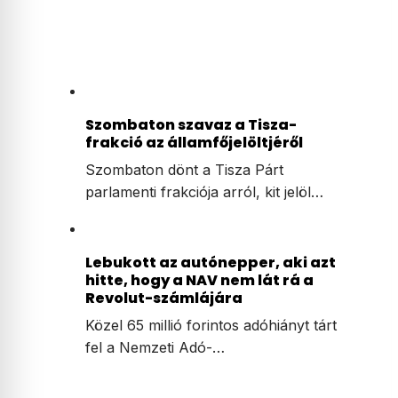
Szombaton szavaz a Tisza-
frakció az államfőjelöltjéről
Szombaton dönt a Tisza Párt
parlamenti frakciója arról, kit jelöl…
Lebukott az autónepper, aki azt
hitte, hogy a NAV nem lát rá a
Revolut-számlájára
Közel 65 millió forintos adóhiányt tárt
fel a Nemzeti Adó-…