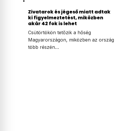
Zivatarok és jégeső miatt adtak
ki figyelmeztetést, miközben
akár 42 fok is lehet
Csütörtökön tetőzik a hőség
Magyarországon, miközben az ország
több részén…