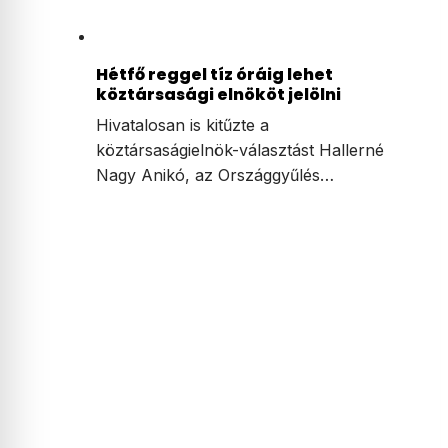
Hétfő reggel tíz óráig lehet
köztársasági elnököt jelölni
Hivatalosan is kitűzte a
köztársaságielnök-választást Hallerné
Nagy Anikó, az Országgyűlés…