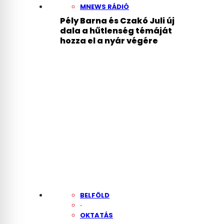
MNEWS RÁDIÓ
Pély Barna és Czakó Juli új
dala a hűtlenség témáját
hozza el a nyár végére
BELFÖLD
·
OKTATÁS