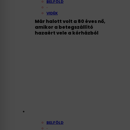
BELFÖLD
·
VIDÉK
Már halott volt a 80 éves nő,
amikor a betegszállító
hazaért vele a kórházból
BELFÖLD
·