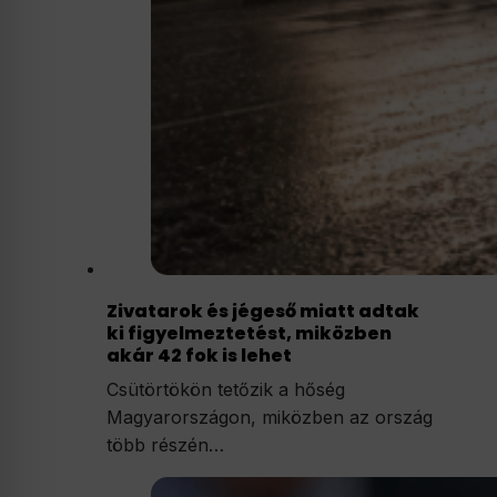
Zivatarok és jégeső miatt adtak
ki figyelmeztetést, miközben
akár 42 fok is lehet
Csütörtökön tetőzik a hőség
Magyarországon, miközben az ország
több részén…