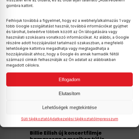
visszatér erre az oldalra, és az oldal alján található „Adatvédelem”
gombra kattint.
Felhívjuk továbbá a figyelmet, hogy ez a webhely/alkalmazás 1 vagy
több Google szolgáltatást használ, továbbá információkat gyűjthet
és tárolhat, beleértve többek között az Ön látogatására vagy
használati szokásaira vonatkozó információkat. Az alábbi, a Google
részére adott hozzájárulást tartalmazó szakaszban, a megfelelő
lehetőségre kattintva megadhatja vagy megtagadhatja a
hozzájárulását ahhoz, hogy a Google és annak harmadik féltől
származó címkéi felhasználják az Ön adatait az alábbiakban
megadott célokra.
Elfogadom
Elutasítom
Lehetőségek megtekintése
Süti tájékoztató
Adatkezelési tájékoztató
Impresszum
Billie Eilish új koncertfilmje