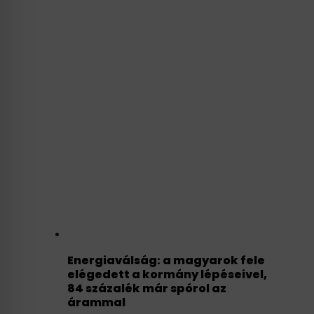
Energiaválság: a magyarok fele
elégedett a kormány lépéseivel,
84 százalék már spórol az
árammal