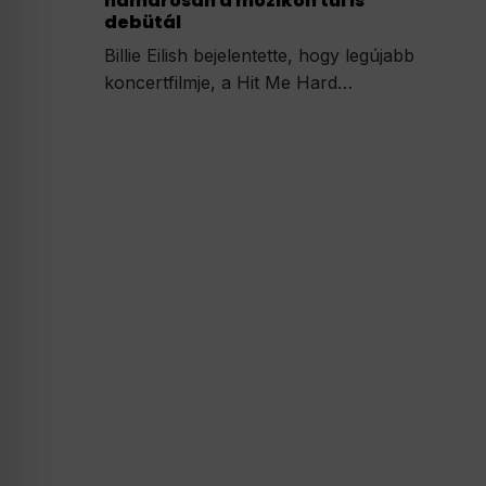
hamarosan a mozikon túl is
debütál
Billie Eilish bejelentette, hogy legújabb
koncertfilmje, a Hit Me Hard…