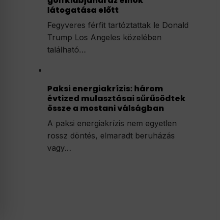
golfklubjánál az elnök
látogatása előtt
Fegyveres férfit tartóztattak le Donald
Trump Los Angeles közelében
található…
Paksi energiakrízis: három
évtized mulasztásai sűrűsödtek
össze a mostani válságban
A paksi energiakrízis nem egyetlen
rossz döntés, elmaradt beruházás
vagy…