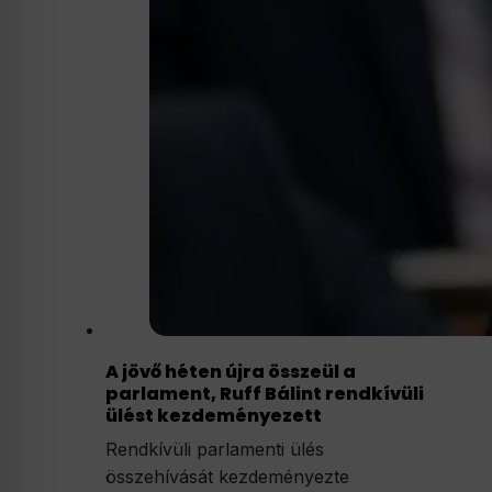
A jövő héten újra összeül a
parlament, Ruff Bálint rendkívüli
ülést kezdeményezett
Rendkívüli parlamenti ülés
összehívását kezdeményezte