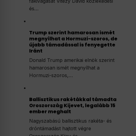
fakivágását Vitézy Dávid közlekedési
és…
Trump szerint hamarosan ismét
megnyílhat a Hormuzi-szoros, de
újabb támadással is fenyegette
Iránt
Donald Trump amerikai elnök szerint
hamarosan ismét megnyílhat a
Hormuzi-szoros,…
Ballisztikus rakétákkal támadta
Oroszország Kijevet, legalább 15
ember meghalt
Nagyszabású ballisztikus rakéta- és
dróntámadást hajtott végre