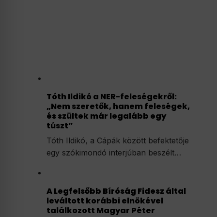
Tóth Ildikó a NER-feleségekről:
„Nem szeretők, hanem feleségek,
és szültek már legalább egy
túszt”
Tóth Ildikó, a Cápák között befektetője
egy szókimondó interjúban beszélt…
A Legfelsőbb Bíróság Fidesz által
leváltott korábbi elnökével
találkozott Magyar Péter