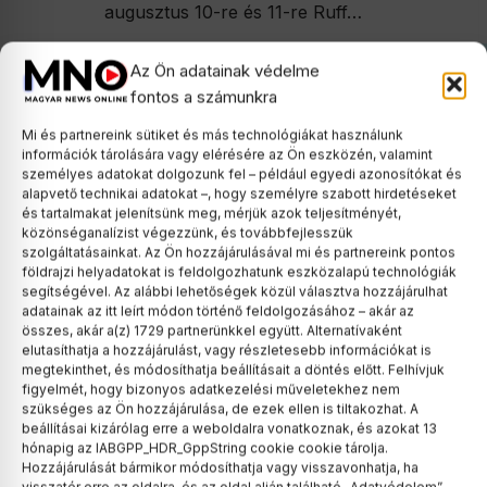
augusztus 10-re és 11-re Ruff…
Az Ön adatainak védelme
fontos a számunkra
Mi és partnereink sütiket és más technológiákat használunk
információk tárolására vagy elérésére az Ön eszközén, valamint
személyes adatokat dolgozunk fel – például egyedi azonosítókat és
alapvető technikai adatokat –, hogy személyre szabott hirdetéseket
és tartalmakat jelenítsünk meg, mérjük azok teljesítményét,
közönséganalízist végezzünk, és továbbfejlesszük
szolgáltatásainkat. Az Ön hozzájárulásával mi és partnereink pontos
földrajzi helyadatokat is feldolgozhatunk eszközalapú technológiák
segítségével. Az alábbi lehetőségek közül választva hozzájárulhat
adatainak az itt leírt módon történő feldolgozásához – akár az
összes, akár a(z) 1729 partnerünkkel együtt. Alternatívaként
elutasíthatja a hozzájárulást, vagy részletesebb információkat is
megtekinthet, és módosíthatja beállításait a döntés előtt. Felhívjuk
figyelmét, hogy bizonyos adatkezelési műveletekhez nem
szükséges az Ön hozzájárulása, de ezek ellen is tiltakozhat. A
beállításai kizárólag erre a weboldalra vonatkoznak, és azokat 13
hónapig az IABGPP_HDR_GppString cookie cookie tárolja.
Hozzájárulását bármikor módosíthatja vagy visszavonhatja, ha