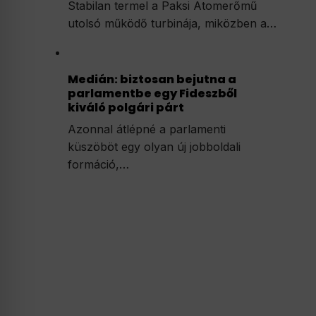
Stabilan termel a Paksi Atomerőmű
utolsó működő turbinája, miközben a…
Medián: biztosan bejutna a
parlamentbe egy Fideszből
kiváló polgári párt
Azonnal átlépné a parlamenti
küszöböt egy olyan új jobboldali
formáció,…