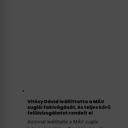
Vitézy Dávid leállíttatta a MÁV
zuglói fakivágását, és teljes körű
felülvizsgálatot rendelt el
Azonnal leállíttatta a MÁV zuglói