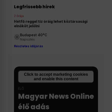
Legfrissebb hírek
2 órája
gi
Szombaton szavaz a Tisza-frakció az
államfőjelöltjéről
Budapest 40°C
Napsütés
Részletes időjárás
Click to accept marketing cookies
and enable this content
ÉLŐ
Magyar News Online
élő adás