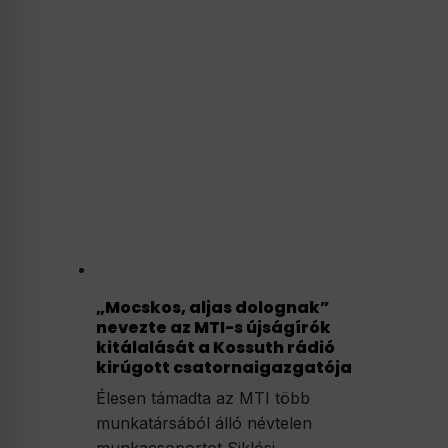
„Mocskos, aljas dolognak”
nevezte az MTI-s újságírók
kitálalását a Kossuth rádió
kirúgott csatornaigazgatója
Élesen támadta az MTI több
munkatársából álló névtelen