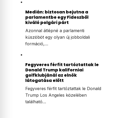
Medián: biztosan bejutna a
parlamentbe egy Fideszből
kiváló polgári párt
Azonnal átlépné a parlamenti
küszöböt egy olyan új jobboldali
formáció,…
Fegyveres férfit tartóztattak le
Donald Trump kaliforniai
golfklubjánál az elnök
látogatása előtt
Fegyveres férfit tartóztattak le Donald
Trump Los Angeles közelében
található…