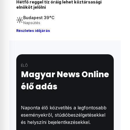
gi
Szombaton szavaz a Tisza-frakció az
államfőjelöltjéről
Budapest 39°C
Napsütés
Részletes időjárás
ÉLŐ
Magyar News Online
élő adás
Naponta élő közvetítés a legfontosabb
eseményekről, stúdióbeszélgetésekkel
és helyszíni bejelentkezésekkel.