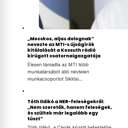
„Mocskos, aljas dolognak”
nevezte az MTI-s újságírók
kitálalását a Kossuth rádió
kirúgott csatornaigazgatója
Élesen támadta az MTI több
munkatársából álló névtelen
munkacsoportot Siklósi…
Tóth Ildikó a NER-feleségekről:
„Nem szeretők, hanem feleségek,
és szültek már legalább egy
túszt”
Tóth Ildikó, a Cápák között befektetője