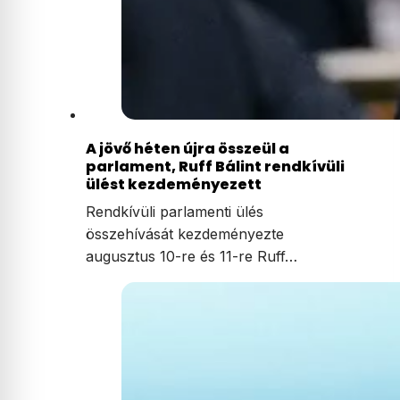
A jövő héten újra összeül a
parlament, Ruff Bálint rendkívüli
ülést kezdeményezett
Rendkívüli parlamenti ülés
összehívását kezdeményezte
augusztus 10-re és 11-re Ruff…