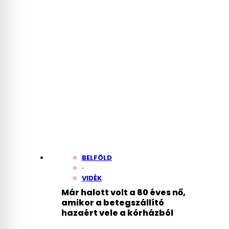
lát rá a Revolut-
számlájára
BELFÖLD
·
VIDÉK
Már halott volt a 80 éves nő,
amikor a betegszállító
hazaért vele a kórházból