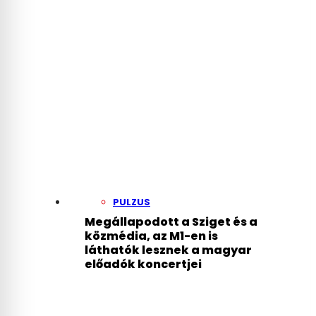
PULZUS
Megállapodott a Sziget és a
közmédia, az M1-en is
láthatók lesznek a magyar
előadók koncertjei