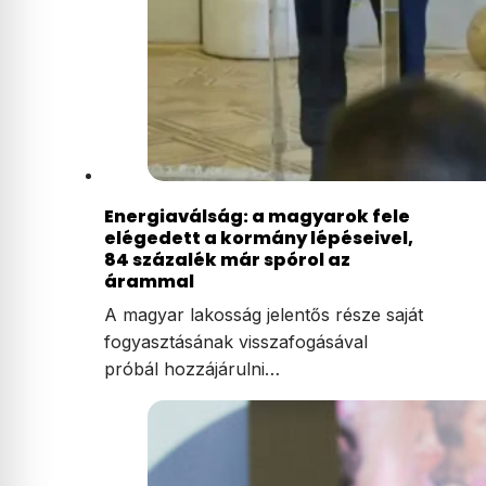
Energiaválság: a magyarok fele
elégedett a kormány lépéseivel,
84 százalék már spórol az
árammal
A magyar lakosság jelentős része saját
fogyasztásának visszafogásával
próbál hozzájárulni…