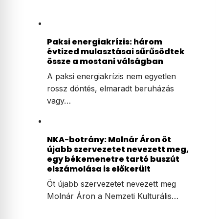
Paksi energiakrízis: három
évtized mulasztásai sűrűsödtek
össze a mostani válságban
A paksi energiakrízis nem egyetlen
rossz döntés, elmaradt beruházás
vagy…
NKA-botrány: Molnár Áron öt
újabb szervezetet nevezett meg,
egy békemenetre tartó buszút
elszámolása is előkerült
Öt újabb szervezetet nevezett meg
Molnár Áron a Nemzeti Kulturális…