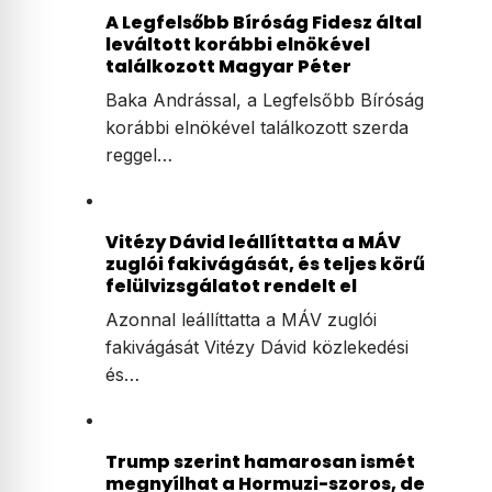
A Legfelsőbb Bíróság Fidesz által
leváltott korábbi elnökével
találkozott Magyar Péter
Baka Andrással, a Legfelsőbb Bíróság
korábbi elnökével találkozott szerda
reggel…
Vitézy Dávid leállíttatta a MÁV
zuglói fakivágását, és teljes körű
felülvizsgálatot rendelt el
Azonnal leállíttatta a MÁV zuglói
fakivágását Vitézy Dávid közlekedési
és…
Trump szerint hamarosan ismét
megnyílhat a Hormuzi-szoros, de