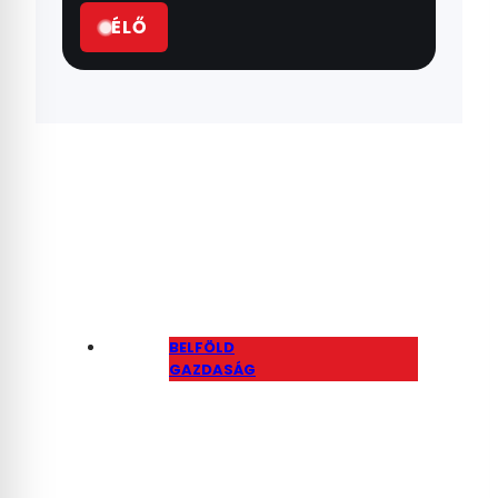
ÉLŐ
BELFÖLD
GAZDASÁG
Lebukott az
autónepper, aki azt
hitte, hogy a NAV nem