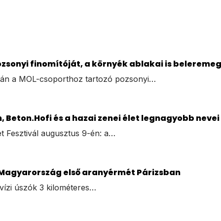
sonyi finomítóját, a környék ablakai is belereme
után a MOL-csoporthoz tartozó pozsonyi…
, Beton.Hofi és a hazai zenei élet legnagyobb nevei
t Fesztivál augusztus 9-én: a…
 Magyarország első aranyérmét Párizsban
tvízi úszók 3 kilométeres…