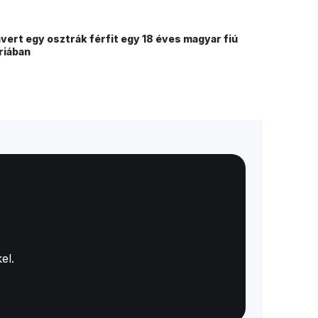
ert egy osztrák férfit egy 18 éves magyar fiú
riában
el.