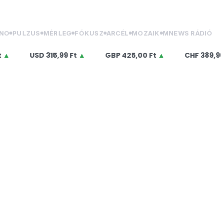
NO
PULZUS
MÉRLEG
FÓKUSZ
ARCÉL
MOZAIK
MNEWS RÁDIÓ
USD
315,99 Ft
▲
GBP
425,00 Ft
▲
CHF
389,96 Ft
▲