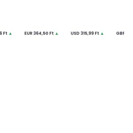
EUR
364,50 Ft
▲
USD
315,99 Ft
▲
GBP
425,00 Ft