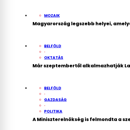
MOZAIK
Magyarország legszebb helyei, amelye
BELFÖLD
·
OKTATÁS
Már szeptembertől alkalmazhatják Lan
BELFÖLD
·
GAZDASÁG
·
POLITIKA
A Miniszterelnökség is felmondta a s