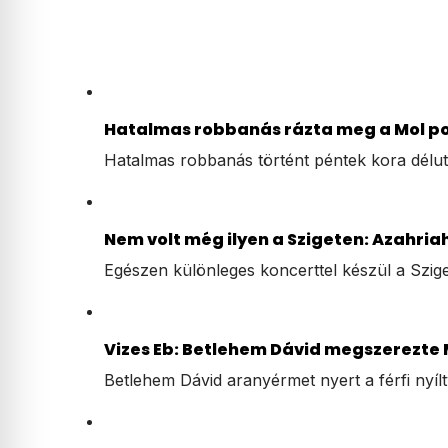
Hatalmas robbanás rázta meg a Mol poz
Hatalmas robbanás történt péntek kora dél
Nem volt még ilyen a Szigeten: Azahriah
Egészen különleges koncerttel készül a Szige
Vizes Eb: Betlehem Dávid megszerezte
Betlehem Dávid aranyérmet nyert a férfi nyíl