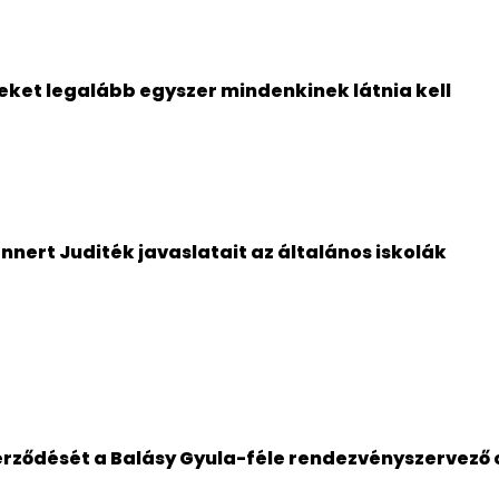
ket legalább egyszer mindenkinek látnia kell
nert Juditék javaslatait az általános iskolák
zerződését a Balásy Gyula-féle rendezvényszervező