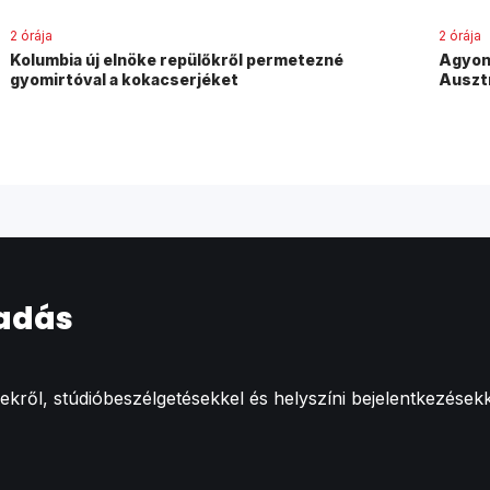
2 órája
2 órája
Kolumbia új elnöke repülőkről permetezné
Agyonv
gyomirtóval a kokacserjéket
Auszt
 adás
ről, stúdióbeszélgetésekkel és helyszíni bejelentkezésekk