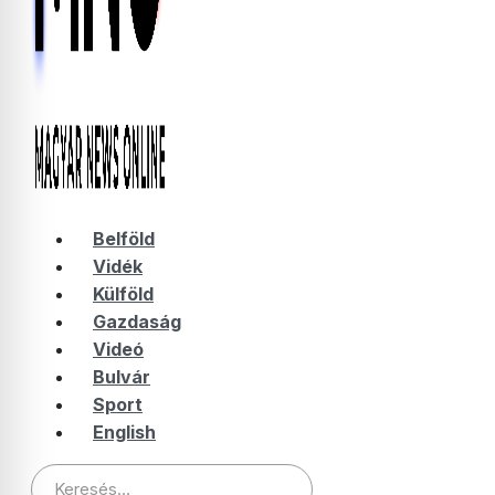
Belföld
Vidék
Külföld
Gazdaság
Videó
Bulvár
Sport
English
Keresés: