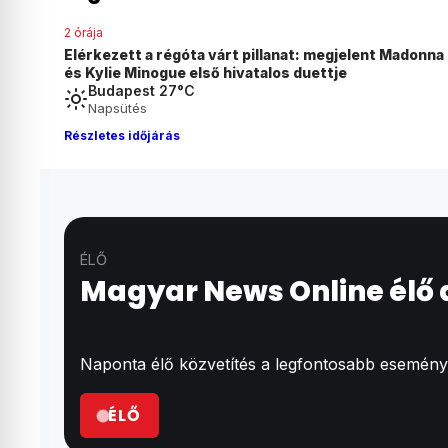
2 órája
Elérkezett a régóta várt pillanat: megjelent Madonna
és Kylie Minogue első hivatalos duettje
Budapest 27°C
Napsütés
Részletes időjárás
ÉLŐ
Magyar News Online élő
Naponta élő közvetítés a legfontosabb események
ÉLŐ