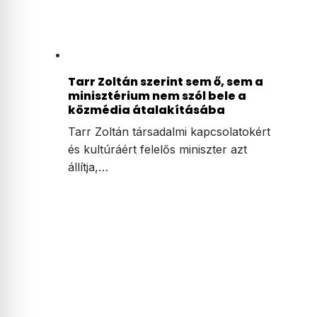
Tarr Zoltán szerint sem ő, sem a
minisztérium nem szól bele a
közmédia átalakításába
Tarr Zoltán társadalmi kapcsolatokért
és kultúráért felelős miniszter azt
állítja,…