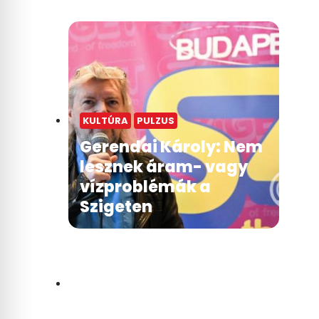
KULTÚRA
PULZUS
Gerendai Károly: Nem
lesznek áram- vagy
vízproblémák a
Szigeten