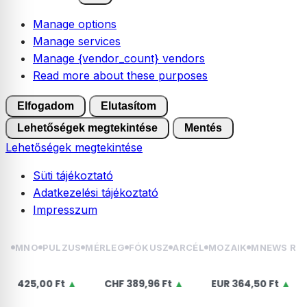
Manage options
Manage services
Manage {vendor_count} vendors
Read more about these purposes
Elfogadom
Elutasítom
Lehetőségek megtekintése
Mentés
Lehetőségek megtekintése
Süti tájékoztató
Adatkezelési tájékoztató
Impresszum
Skip
MNO
PULZUS
MÉRLEG
FÓKUSZ
ARCÉL
MOZAIK
MNEWS RÁ
to
content
,00 Ft
▲
CHF
389,96 Ft
▲
EUR
364,50 Ft
▲
USD