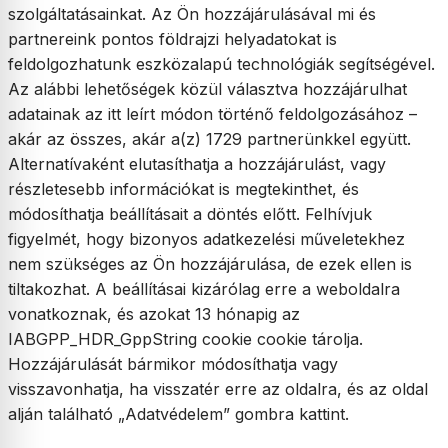
szolgáltatásainkat. Az Ön hozzájárulásával mi és
partnereink pontos földrajzi helyadatokat is
feldolgozhatunk eszközalapú technológiák segítségével.
Az alábbi lehetőségek közül választva hozzájárulhat
adatainak az itt leírt módon történő feldolgozásához –
akár az összes, akár a(z) 1729 partnerünkkel együtt.
Alternatívaként elutasíthatja a hozzájárulást, vagy
részletesebb információkat is megtekinthet, és
módosíthatja beállításait a döntés előtt. Felhívjuk
figyelmét, hogy bizonyos adatkezelési műveletekhez
nem szükséges az Ön hozzájárulása, de ezek ellen is
tiltakozhat. A beállításai kizárólag erre a weboldalra
vonatkoznak, és azokat 13 hónapig az
IABGPP_HDR_GppString cookie cookie tárolja.
Hozzájárulását bármikor módosíthatja vagy
visszavonhatja, ha visszatér erre az oldalra, és az oldal
alján található „Adatvédelem” gombra kattint.