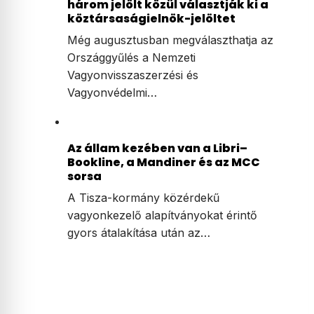
három jelölt közül választják ki a
köztársaságielnök-jelöltet
Még augusztusban megválaszthatja az
Országgyűlés a Nemzeti
Vagyonvisszaszerzési és
Vagyonvédelmi…
Az állam kezében van a Libri–
Bookline, a Mandiner és az MCC
sorsa
A Tisza-kormány közérdekű
vagyonkezelő alapítványokat érintő
gyors átalakítása után az…