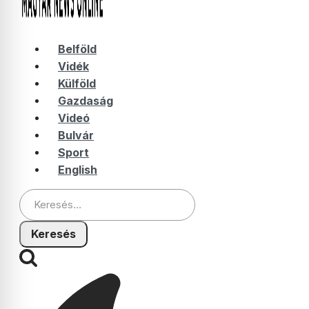
Belföld
Vidék
Külföld
Gazdaság
Videó
Bulvár
Sport
English
Keresés: