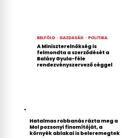
BELFÖLD
·
GAZDASÁG
·
POLITIKA
A Miniszterelnökség is
felmondta a szerződését a
Balásy Gyula-féle
rendezvényszervező céggel
Hatalmas robbanás rázta meg a
Mol pozsonyi finomítóját, a
környék ablakai is beleremegtek