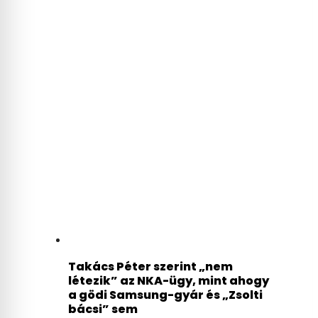
Takács Péter szerint „nem
létezik” az NKA-ügy, mint ahogy
a gödi Samsung-gyár és „Zsolti
bácsi” sem