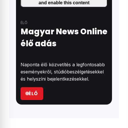
and enable this content
ÉLŐ
Magyar News Online
élő adás
Naponta élő közvetítés a legfontosabb
eseményekről, stúdióbeszélgetésekkel
és helyszíni bejelentkezésekkel.
ÉLŐ