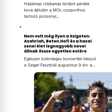
Hatalmas robbanás történt péntek
kora délután a MOL-csoporthoz
tartozó pozsonyi…
Nem volt még ilyen a Szigeten:
Azahriah, Beton.Hofi és a hazai
zenei élet legnagyobb nevei
állnak össze egyetlen estére
Egészen különleges koncerttel készül
a Sziget Fesztivál augusztus 9-én: a…