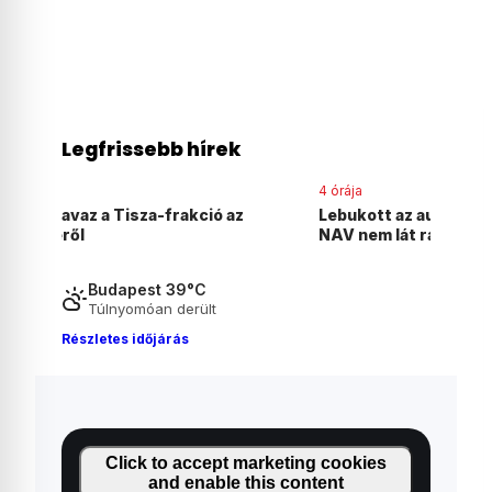
Legfrissebb hírek
4 órája
Lebukott az autónepper, aki azt hitte, hogy a
NAV nem lát rá a Revolut-számlájára
Budapest 39°C
Túlnyomóan derült
Részletes időjárás
Click to accept marketing cookies
and enable this content