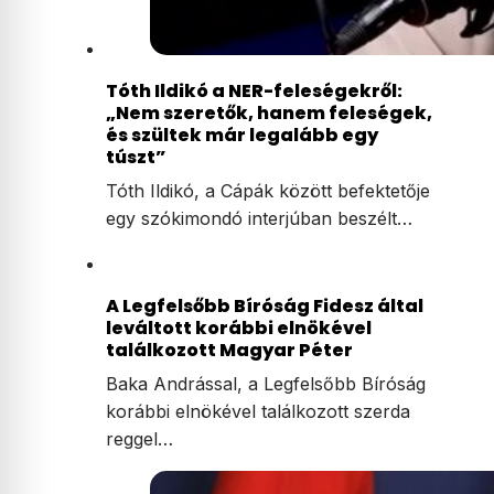
Tóth Ildikó a NER-feleségekről:
„Nem szeretők, hanem feleségek,
és szültek már legalább egy
túszt”
Tóth Ildikó, a Cápák között befektetője
egy szókimondó interjúban beszélt…
A Legfelsőbb Bíróság Fidesz által
leváltott korábbi elnökével
találkozott Magyar Péter
Baka Andrással, a Legfelsőbb Bíróság
korábbi elnökével találkozott szerda
reggel…