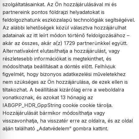
szolgáltatásainkat. Az Ön hozzájárulásával mi és
partnereink pontos földrajzi helyadatokat is
feldolgozhatunk eszközalapú technológiák segítségével.
Az alábbi lehetőségek közül választva hozzájárulhat
adatainak az itt leírt módon történő feldolgozásához –
akár az összes, akár a(z) 1729 partnerünkkel együtt.
Alternatívaként elutasíthatja a hozzájárulást, vagy
részletesebb információkat is megtekinthet, és
módosíthatja beállításait a döntés előtt. Felhívjuk
figyelmét, hogy bizonyos adatkezelési műveletekhez
nem szükséges az Ön hozzájárulása, de ezek ellen is
tiltakozhat. A beállításai kizárólag erre a weboldalra
vonatkoznak, és azokat 13 hónapig az
IABGPP_HDR_GppString cookie cookie tárolja.
Hozzájárulását bármikor módosíthatja vagy
visszavonhatja, ha visszatér erre az oldalra, és az oldal
alján található „Adatvédelem” gombra kattint.