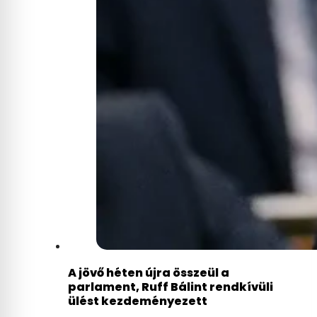
A jövő héten újra összeül a
parlament, Ruff Bálint rendkívüli
ülést kezdeményezett