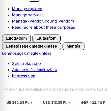
Manage options
Manage services
Manage {vendor_count} vendors
Read more about these purposes
Elfogadom
Elutasítom
Lehetőségek megtekintése
Mentés
Lehetőségek megtekintése
Süti tájékoztató
Adatkezelési tájékoztató
Impresszum
Skip
MNO
PULZUS
MÉRLEG
FÓKUSZ
ARCÉL
MOZAIK
MNEWS RÁ
to
content
2,08 Ft
▼
USD
313,38 Ft
▼
GBP
422,40 Ft
▼
CH