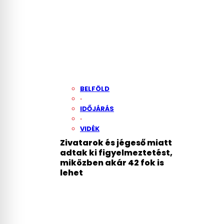
BELFÖLD
·
IDŐJÁRÁS
·
VIDÉK
Zivatarok és jégeső miatt
adtak ki figyelmeztetést,
miközben akár 42 fok is
lehet