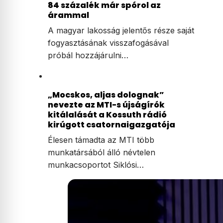
84 százalék már spórol az
árammal
A magyar lakosság jelentős része saját
fogyasztásának visszafogásával
próbál hozzájárulni…
„Mocskos, aljas dolognak”
nevezte az MTI-s újságírók
kitálalását a Kossuth rádió
kirúgott csatornaigazgatója
Élesen támadta az MTI több
munkatársából álló névtelen
munkacsoportot Siklósi…