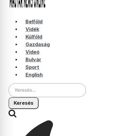
Belföld
Vidék
Külföld
Gazdaság
Videó
Bulvár
Sport
English
Keresés: