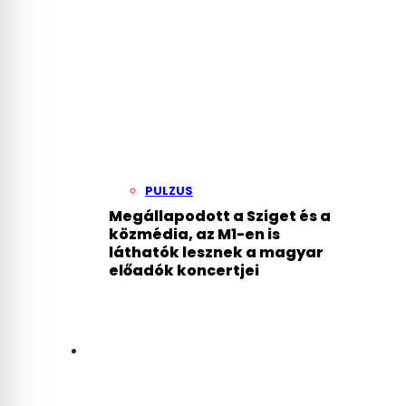
PULZUS
Megállapodott a Sziget és a
közmédia, az M1-en is
láthatók lesznek a magyar
előadók koncertjei