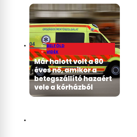
BELFÖLD
VIDÉK
Már halott volt a 80
éves nő, amikor a
betegszállító hazaért
vele a kórházból