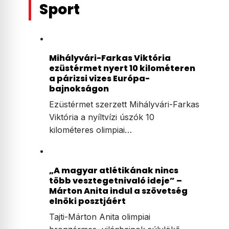
Sport
Mihályvári-Farkas Viktória
ezüstérmet nyert 10 kilométeren
a párizsi vizes Európa-
bajnokságon
Ezüstérmet szerzett Mihályvári-Farkas
Viktória a nyíltvízi úszók 10
kilométeres olimpiai…
„A magyar atlétikának nincs
több vesztegetnivaló ideje” –
Márton Anita indul a szövetség
elnöki posztjáért
Tajti-Márton Anita olimpiai