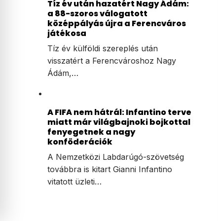
Tíz év után hazatért Nagy Ádám:
a 88-szoros válogatott
középpályás újra a Ferencváros
játékosa
Tíz év külföldi szereplés után
visszatért a Ferencvároshoz Nagy
Ádám,…
A FIFA nem hátrál: Infantino terve
miatt már világbajnoki bojkottal
fenyegetnek a nagy
konföderációk
A Nemzetközi Labdarúgó-szövetség
továbbra is kitart Gianni Infantino
vitatott üzleti…