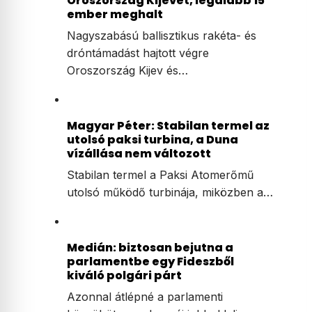
Oroszország Kijevet, legalább 15
ember meghalt
Nagyszabású ballisztikus rakéta- és
dróntámadást hajtott végre
Oroszország Kijev és…
Magyar Péter: Stabilan termel az
utolsó paksi turbina, a Duna
vízállása nem változott
Stabilan termel a Paksi Atomerőmű
utolsó működő turbinája, miközben a…
Medián: biztosan bejutna a
parlamentbe egy Fideszből
kiváló polgári párt
Azonnal átlépné a parlamenti