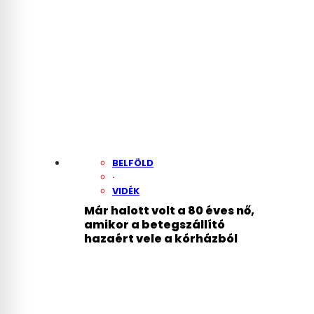
BELFÖLD
·
VIDÉK
Már halott volt a 80 éves nő,
amikor a betegszállító
hazaért vele a kórházból