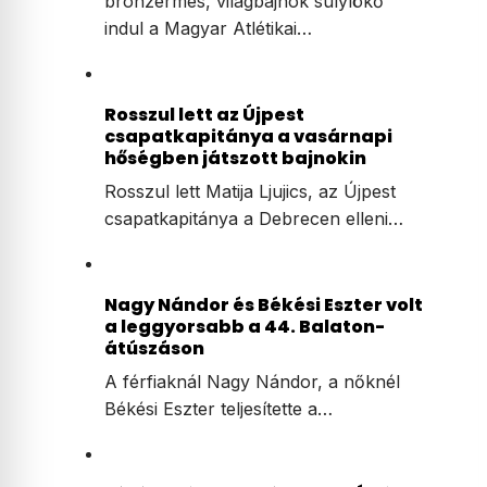
bronzérmes, világbajnok súlylökő
indul a Magyar Atlétikai…
Rosszul lett az Újpest
csapatkapitánya a vasárnapi
hőségben játszott bajnokin
Rosszul lett Matija Ljujics, az Újpest
csapatkapitánya a Debrecen elleni…
Nagy Nándor és Békési Eszter volt
a leggyorsabb a 44. Balaton-
átúszáson
A férfiaknál Nagy Nándor, a nőknél
Békési Eszter teljesítette a…