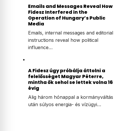
Emails and Messages Reveal How
Fidesz Interfered in the
Operation of Hungary’s Public
Media
Emails, internal messages and editorial
instructions reveal how political
influence…
A Fidesz úgy próbálja áttolni a
felelősséget Magyar Péterre,
mintha ők sehol se lettek volna 16
évig
Alig három hónappal a kormányváltás
után súlyos energia- és vízügyi…