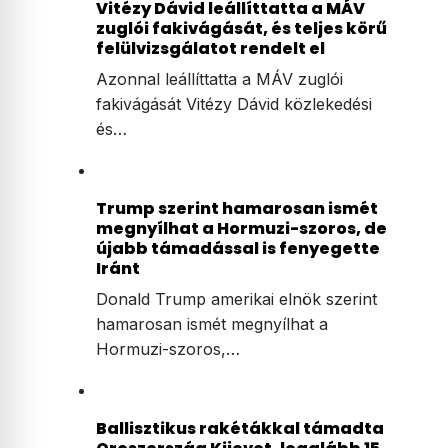
Vitézy Dávid leállíttatta a MÁV
zuglói fakivágását, és teljes körű
felülvizsgálatot rendelt el
Azonnal leállíttatta a MÁV zuglói
fakivágását Vitézy Dávid közlekedési
és…
Trump szerint hamarosan ismét
megnyílhat a Hormuzi-szoros, de
újabb támadással is fenyegette
Iránt
Donald Trump amerikai elnök szerint
hamarosan ismét megnyílhat a
Hormuzi-szoros,…
Ballisztikus rakétákkal támadta