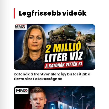
Legfrissebb videók
Katonák a frontvonalon: Így biztosítják a
tiszta vizet a lakosságnak