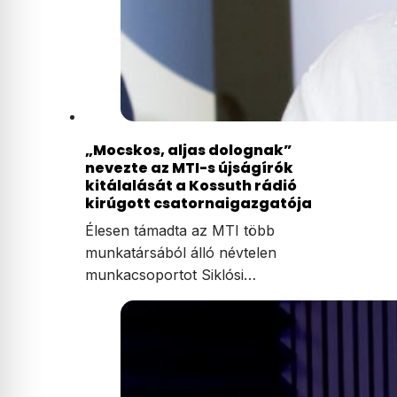
„Mocskos, aljas dolognak”
nevezte az MTI-s újságírók
kitálalását a Kossuth rádió
kirúgott csatornaigazgatója
Élesen támadta az MTI több
munkatársából álló névtelen
munkacsoportot Siklósi…