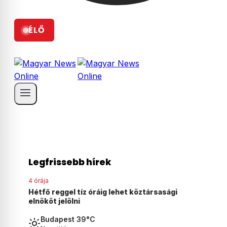
ÉLŐ
Legfrissebb hírek
4 órája
gi
Szombaton szavaz a Tisza-frakció az
államfőjelöltjéről
Budapest 39°C