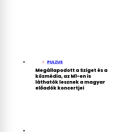
PULZUS
Megállapodott a Sziget és a
közmédia, az M1-en is
láthatók lesznek a magyar
előadók koncertjei