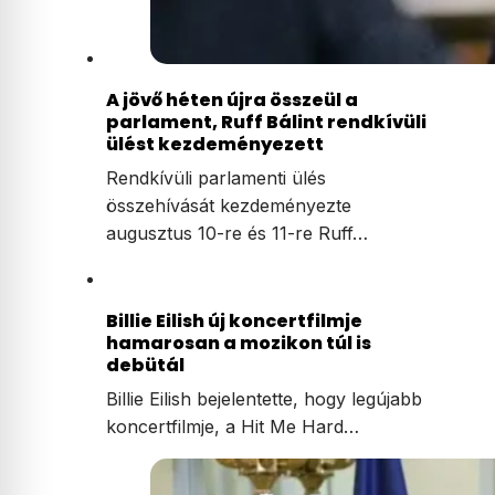
A jövő héten újra összeül a
parlament, Ruff Bálint rendkívüli
ülést kezdeményezett
Rendkívüli parlamenti ülés
összehívását kezdeményezte
augusztus 10-re és 11-re Ruff…
Billie Eilish új koncertfilmje
hamarosan a mozikon túl is
debütál
Billie Eilish bejelentette, hogy legújabb
koncertfilmje, a Hit Me Hard…