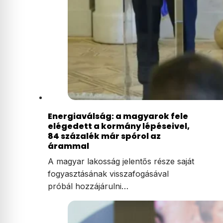
Energiaválság: a magyarok fele
elégedett a kormány lépéseivel,
84 százalék már spórol az
árammal
A magyar lakosság jelentős része saját
fogyasztásának visszafogásával
próbál hozzájárulni…