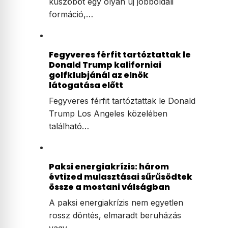
küszöböt egy olyan új jobboldali
formáció,…
Fegyveres férfit tartóztattak le
Donald Trump kaliforniai
golfklubjánál az elnök
látogatása előtt
Fegyveres férfit tartóztattak le Donald
Trump Los Angeles közelében
található…
Paksi energiakrízis: három
évtized mulasztásai sűrűsödtek
össze a mostani válságban
A paksi energiakrízis nem egyetlen
rossz döntés, elmaradt beruházás