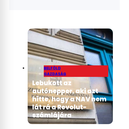
BELFÖLD
GAZDASÁG
Lebukott az
autónepper, aki azt
hitte, hogy a NAV nem
lát rá a Revolut-
számlájára