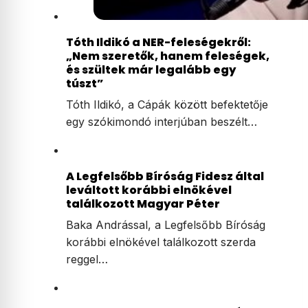
Tóth Ildikó a NER-feleségekről:
„Nem szeretők, hanem feleségek,
és szültek már legalább egy
túszt”
Tóth Ildikó, a Cápák között befektetője
egy szókimondó interjúban beszélt…
A Legfelsőbb Bíróság Fidesz által
leváltott korábbi elnökével
találkozott Magyar Péter
Baka Andrással, a Legfelsőbb Bíróság
korábbi elnökével találkozott szerda
reggel…