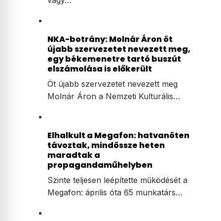
vagy…
NKA-botrány: Molnár Áron öt
újabb szervezetet nevezett meg,
egy békemenetre tartó buszút
elszámolása is előkerült
Öt újabb szervezetet nevezett meg
Molnár Áron a Nemzeti Kulturális…
Elhalkult a Megafon: hatvanöten
távoztak, mindössze heten
maradtak a
propagandaműhelyben
Szinte teljesen leépítette működését a
Megafon: április óta 65 munkatárs…