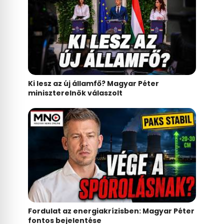
Ki lesz az új államfő? Magyar Péter
miniszterelnök válaszolt
Fordulat az energiakrízisben: Magyar Péter
fontos bejelentése