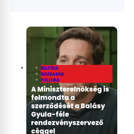
BELFÖLD
GAZDASÁG
POLITIKA
A Miniszterelnökség is
felmondta a
szerződését a Balásy
Gyula-féle
rendezvényszervező
céggel