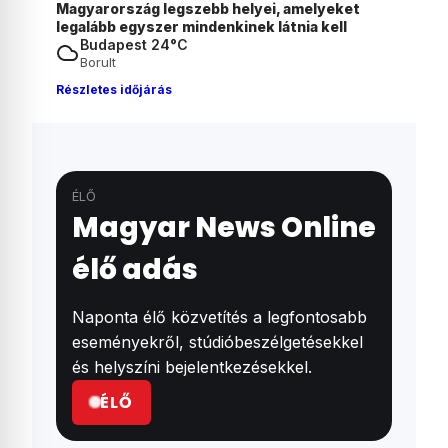
eket
Már szeptembertől alkalmazhatják Lannert
ll
Juditék javaslatait az általános iskolák
Budapest 24°C
Borult
Részletes időjárás
ÉLŐ
Magyar News Online
élő adás
Naponta élő közvetítés a legfontosabb
eseményekről, stúdióbeszélgetésekkel
és helyszíni bejelentkezésekkel.
ÉLŐ