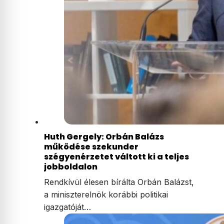
Huth Gergely: Orbán Balázs
működése szekunder
szégyenérzetet váltott ki a teljes
jobboldalon
Rendkívül élesen bírálta Orbán Balázst,
a miniszterelnök korábbi politikai
igazgatóját…