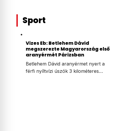
Sport
Vizes Eb: Betlehem Dávid
megszerezte Magyarország első
aranyérmét Párizsban
Betlehem Dávid aranyérmet nyert a
férfi nyíltvízi úszók 3 kilométeres…