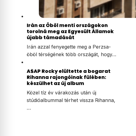
Irán az Öböl menti országokon
torolná meg az Egyesült Államok
újabb támadását
Irán azzal fenyegette meg a Perzsa-
öböl térségének több országát, hogy…
A$AP Rocky elültette a bogarat
Rihanna rajongóinak fülében:
készülhet az új album
Közel tíz év várakozás után új
stúdióalbummal térhet vissza Rihanna,
…