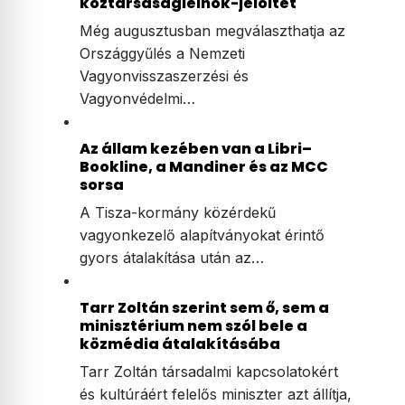
köztársaságielnök-jelöltet
Még augusztusban megválaszthatja az
Országgyűlés a Nemzeti
Vagyonvisszaszerzési és
Vagyonvédelmi…
Az állam kezében van a Libri–
Bookline, a Mandiner és az MCC
sorsa
A Tisza-kormány közérdekű
vagyonkezelő alapítványokat érintő
gyors átalakítása után az…
Tarr Zoltán szerint sem ő, sem a
minisztérium nem szól bele a
közmédia átalakításába
Tarr Zoltán társadalmi kapcsolatokért
és kultúráért felelős miniszter azt állítja,