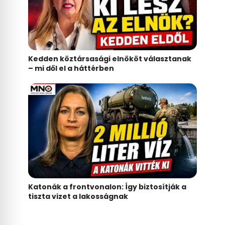
Kedden köztársasági elnököt választanak
– mi dől el a háttérben
Katonák a frontvonalon: Így biztosítják a
tiszta vizet a lakosságnak