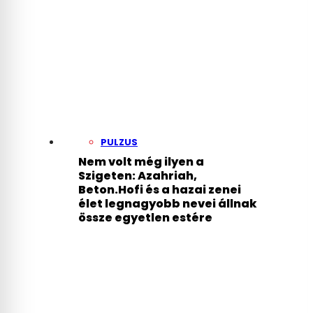
PULZUS
Nem volt még ilyen a
Szigeten: Azahriah,
Beton.Hofi és a hazai zenei
élet legnagyobb nevei állnak
össze egyetlen estére