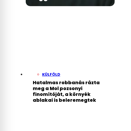
KÜLFÖLD
Hatalmas robbanás rázta
meg a Mol pozsonyi
finomítóját, a környék
ablakai is beleremegtek