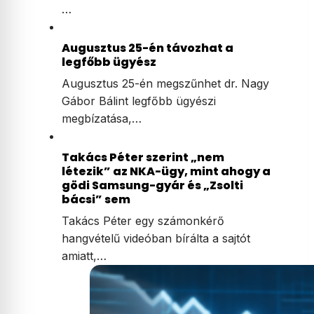
…
Augusztus 25-én távozhat a
legfőbb ügyész
Augusztus 25-én megszűnhet dr. Nagy
Gábor Bálint legfőbb ügyészi
megbízatása,…
Takács Péter szerint „nem
létezik” az NKA-ügy, mint ahogy a
gödi Samsung-gyár és „Zsolti
bácsi” sem
Takács Péter egy számonkérő
hangvételű videóban bírálta a sajtót
amiatt,…