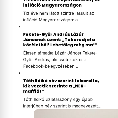
infláció Magyarországon
Tíz éve nem látott szintre lassult az
infláció Magyarországon: a…
Fekete-Győr András Lázár
Jánosnak üzent: „Takarodj el a
közéletből! Lehetőleg még ma!”
Élesen támadta Lázár Jánost Fekete-
Győr András, aki csütörtök esti
Facebook-bejegyzésében…
Tóth Ildikó név szerint felsorolta,
kik vezetik szerinte a „NER-
maffiát”
Tóth Ildikó üzletasszony egy újabb
interjúban név szerint is megnevezett…