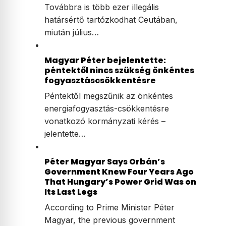
Továbbra is több ezer illegális
határsértő tartózkodhat Ceutában,
miután július…
Magyar Péter bejelentette:
péntektől nincs szükség önkéntes
fogyasztáscsökkentésre
Péntektől megszűnik az önkéntes
energiafogyasztás-csökkentésre
vonatkozó kormányzati kérés –
jelentette…
Péter Magyar Says Orbán’s
Government Knew Four Years Ago
That Hungary’s Power Grid Was on
Its Last Legs
According to Prime Minister Péter
Magyar, the previous government