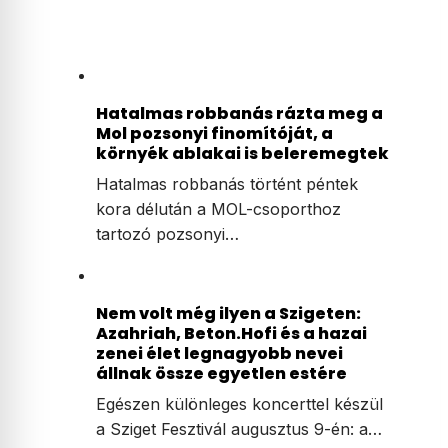
felmondta a szerződését a
Balásy Gyula-féle
rendezvényszervező céggel
Hatalmas robbanás rázta meg a
Mol pozsonyi finomítóját, a
környék ablakai is beleremegtek
Hatalmas robbanás történt péntek
kora délután a MOL-csoporthoz
tartozó pozsonyi…
Nem volt még ilyen a Szigeten: