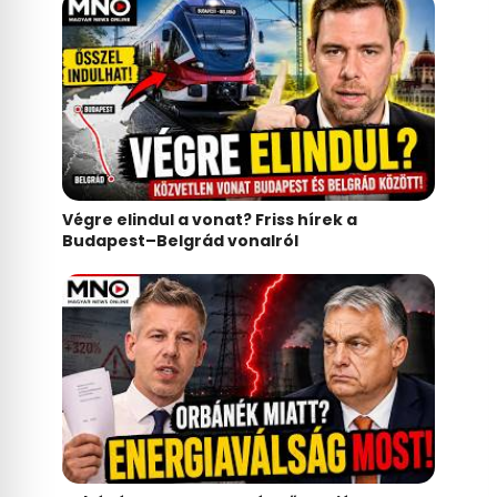
Vitézy Dávid: Most az utasok is
beleszólhatnak a Budapest–Belgrád
menetrendjébe
Végre elindul a vonat? Friss hírek a
Budapest–Belgrád vonalról