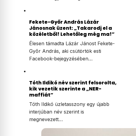
Tíz éve nem volt ilyen alacsony az
infláció Magyarországon
Tíz éve nem látott szintre lassult az
infláció Magyarországon: a…
Fekete-Győr András Lázár
Jánosnak üzent: „Takarodj el a
közéletből! Lehetőleg még ma!”
Élesen támadta Lázár Jánost Fekete-
Győr András, aki csütörtök esti
Facebook-bejegyzésében…
Tóth Ildikó név szerint felsorolta,
kik vezetik szerinte a „NER-
maffiát”