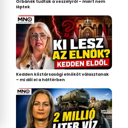
Orbánék tudtak a veszélyről – miért nem
léptek
Kedden köztársasági elnököt választanak
– mi dől el a háttérben