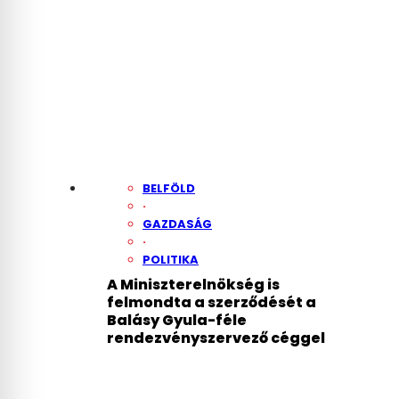
Juditék javaslatait az
általános iskolák
BELFÖLD
·
GAZDASÁG
·
POLITIKA
A Miniszterelnökség is