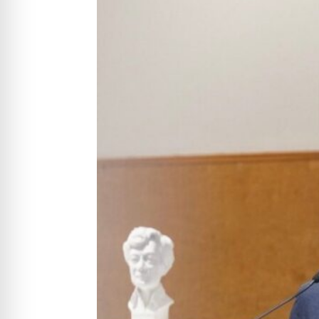
Tóth Ildikó üzletasszony egy újabb
interjúban név szerint is
megnevezett…