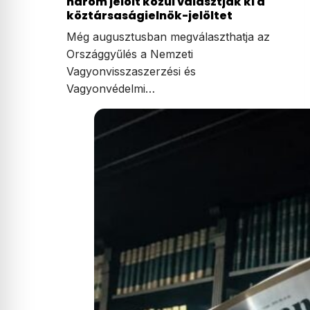
meglepetés azokat, akik az…
Szombaton dönt a Tisza-frakció:
három jelölt közül választják ki a
köztársaságielnök-jelöltet
Még augusztusban megválaszthatja az
Országgyűlés a Nemzeti
Vagyonvisszaszerzési és
Vagyonvédelmi…