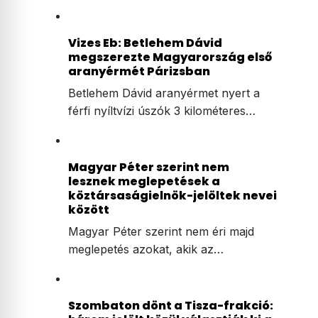
Azahriah, Beton.Hofi és a hazai
zenei élet legnagyobb nevei
állnak össze egyetlen estére
Egészen különleges koncerttel készül
a Sziget Fesztivál augusztus 9-én: a…
Vizes Eb: Betlehem Dávid
megszerezte Magyarország első
aranyérmét Párizsban
Betlehem Dávid aranyérmet nyert a
férfi nyíltvízi úszók 3 kilométeres…
Magyar Péter szerint nem
lesznek meglepetések a
köztársaságielnök-jelöltek nevei
között
Magyar Péter szerint nem éri majd