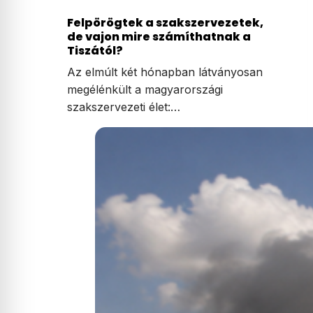
Donald Trump amerikai elnök
csütörtökön újabb rendeleteket írt alá,
amelyekkel…
Felpörögtek a szakszervezetek,
de vajon mire számíthatnak a
Tiszától?
Az elmúlt két hónapban látványosan
megélénkült a magyarországi
szakszervezeti élet:…