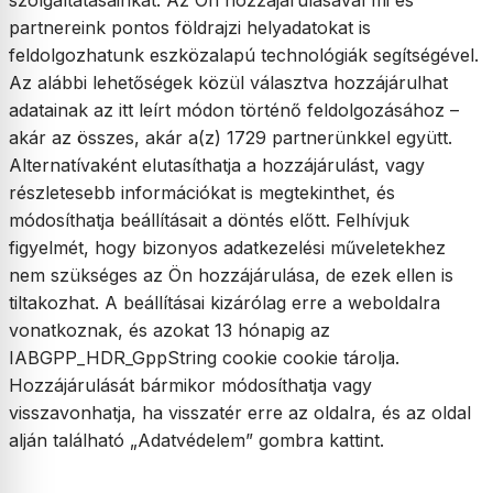
szolgáltatásainkat. Az Ön hozzájárulásával mi és
partnereink pontos földrajzi helyadatokat is
feldolgozhatunk eszközalapú technológiák segítségével.
Az alábbi lehetőségek közül választva hozzájárulhat
adatainak az itt leírt módon történő feldolgozásához –
akár az összes, akár a(z) 1729 partnerünkkel együtt.
Alternatívaként elutasíthatja a hozzájárulást, vagy
részletesebb információkat is megtekinthet, és
módosíthatja beállításait a döntés előtt. Felhívjuk
figyelmét, hogy bizonyos adatkezelési műveletekhez
nem szükséges az Ön hozzájárulása, de ezek ellen is
tiltakozhat. A beállításai kizárólag erre a weboldalra
vonatkoznak, és azokat 13 hónapig az
IABGPP_HDR_GppString cookie cookie tárolja.
Hozzájárulását bármikor módosíthatja vagy
visszavonhatja, ha visszatér erre az oldalra, és az oldal
alján található „Adatvédelem” gombra kattint.