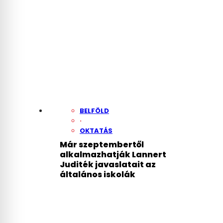
egyszer mindenkinek látnia
kell
BELFÖLD
·
OKTATÁS
Már szeptembertől
alkalmazhatják Lannert