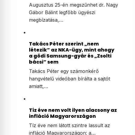
állítja,…
Augusztus 25-én távozhat a
legfőbb ügyész
Augusztus 25-én megszűnhet dr. Nagy
Gábor Bálint legfőbb ügyészi
megbízatása,…
Takács Péter szerint „nem
létezik” az NKA-ügy, mint ahogy
a gödi Samsung-gyár és „Zsolti
bácsi” sem
Takács Péter egy számonkérő
hangvételű videóban bírálta a sajtót
amiatt,…