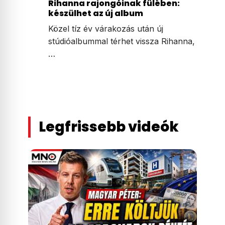
Irán azzal fenyegette meg a Perzsa-
öböl térségének több országát, hogy…
A$AP Rocky elültette a bogarat
Rihanna rajongóinak fülében:
készülhet az új album
Közel tíz év várakozás után új
stúdióalbummal térhet vissza Rihanna,
…
Legfrissebb videók