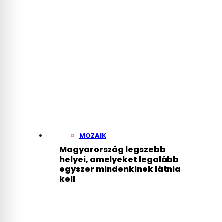
Gerendai Károly: Nem
lesznek áram- vagy
vízproblémák a
Szigeten
MOZAIK
Magyarország legszebb
helyei, amelyeket legalább