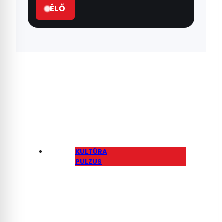
Naponta élő közvetítés a legfontosabb
eseményekről, stúdióbeszélgetésekkel
és helyszíni bejelentkezésekkel.
ÉLŐ
KULTÚRA
PULZUS