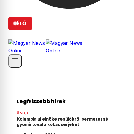
ÉLŐ
Legfrissebb hírek
8 órája
ezné
Agyonvert egy osztrák férfit egy 18 éves
magyar fiú Ausztriában