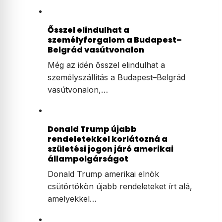
szégyenérzetet váltott ki a teljes
jobboldalon
Rendkívül élesen bírálta Orbán
Balázst, a miniszterelnök korábbi
politikai igazgatóját…
Ősszel elindulhat a
személyforgalom a Budapest–
Belgrád vasútvonalon
Még az idén ősszel elindulhat a
személyszállítás a Budapest–Belgrád
vasútvonalon,…
Donald Trump újabb
rendeletekkel korlátozná a
születési jogon járó amerikai
állampolgárságot