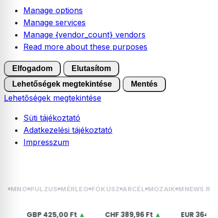
Manage options
Manage services
Manage {vendor_count} vendors
Read more about these purposes
Elfogadom
Elutasítom
Lehetőségek megtekintése
Mentés
Lehetőségek megtekintése
Süti tájékoztató
Adatkezelési tájékoztató
Impresszum
Skip
2026.08.08. szombat | László
to
content
MNO
PULZUS
MÉRLEG
FÓKUSZ
ARCÉL
MOZAIK
MNEWS RÁ
GBP
425,00 Ft
▲
CHF
389,96 Ft
▲
EUR
364,50 Ft
▲