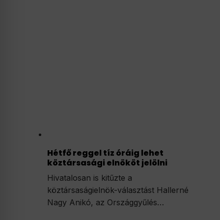
Hétfő reggel tíz óráig lehet
köztársasági elnököt jelölni
Hivatalosan is kitűzte a
köztársaságielnök-választást Hallerné
Nagy Anikó, az Országgyűlés…