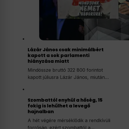
Lázár János csak minimálbért
kapott a sok parlamenti
hiányzása miatt
Mindössze bruttó 322 800 forintot
kapott júliusra Lázár János, miután…
Szombattól enyhül a hőség, 15
fokig is lehűlhet a levegő
hajnalban
A hét végére mérséklődik a rendkívüli
forróság, ezért szombattól a…