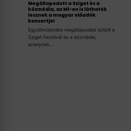
Megállapodott a Sziget és a
közmédia, az M1-en is láthatók
lesznek a magyar előadók
koncertjei
Együttműködési megállapodást kötött a
Sziget Fesztivál és a közmédia,
amelynek…