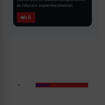
és helyszíni bejelentkezésekkel.
ÉLŐ
ENGLISH
Péter Magyar Says
Orbán’s Government