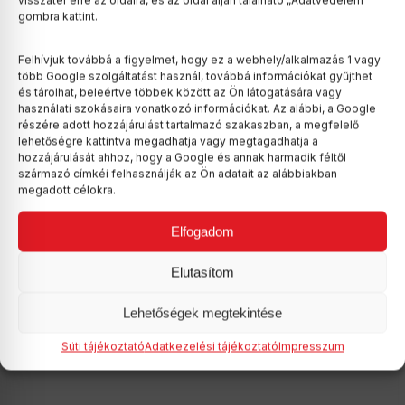
visszatér erre az oldalra, és az oldal alján található „Adatvédelem”
gombra kattint.
Feljelentést tett Ruszin-Szendi
Romulusz a Balásy Gyula cégeivel
Felhívjuk továbbá a figyelmet, hogy ez a webhely/alkalmazás 1 vagy
kötött gyanús szerződések miatt
több Google szolgáltatást használ, továbbá információkat gyűjthet
és tárolhat, beleértve többek között az Ön látogatására vagy
Feljelentést tett Ruszin-Szendi
használati szokásaira vonatkozó információkat. Az alábbi, a Google
Romulusz honvédelmi miniszter,
részére adott hozzájárulást tartalmazó szakaszban, a megfelelő
lehetőségre kattintva megadhatja vagy megtagadhatja a
miután a Honvédelmi Minisztérium…
hozzájárulását ahhoz, hogy a Google és annak harmadik féltől
származó címkéi felhasználják az Ön adatait az alábbiakban
megadott célokra.
Elfogadom
Elutasítom
Lehetőségek megtekintése
Süti tájékoztató
Adatkezelési tájékoztató
Impresszum