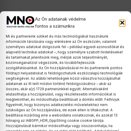
Az Ön adatainak védelme
fontos a számunkra
Mi és partnereink sütiket és más technológiákat használunk
információk tárolására vagy elérésére az Ön eszközén, valamint
személyes adatokat dolgozunk fel – például egyedi azonosítókat és
alapvető technikai adatokat –, hogy személyre szabott hirdetéseket
és tartalmakat jelenítsünk meg, mérjük azok teljesítményét,
közönséganalízist végezzünk, és továbbfejlesszük
szolgáltatásainkat. Az Ön hozzájárulásával mi és partnereink pontos
földrajzi helyadatokat is feldolgozhatunk eszközalapú technológiák
segítségével. Az alábbi lehetőségek közül választva hozzájárulhat
adatainak az itt leírt módon történő feldolgozásához – akár az
Magyar Péter szerint Orbánék
összes, akár a(z) 1729 partnerünkkel együtt. Alternatívaként
már négy éve tudták, hogy az
elutasíthatja a hozzájárulást, vagy részletesebb információkat is
áramhálózat a végnapjait éli
megtekinthet, és módosíthatja beállításait a döntés előtt. Felhívjuk
figyelmét, hogy bizonyos adatkezelési műveletekhez nem
Magyar Péter miniszterelnök szerint
szükséges az Ön hozzájárulása, de ezek ellen is tiltakozhat. A
az előző kormány már 2022-ben
beállításai kizárólag erre a weboldalra vonatkoznak, és azokat 13
pontosan…
hónapig az IABGPP_HDR_GppString cookie cookie tárolja.
Hozzájárulását bármikor módosíthatja vagy visszavonhatja, ha