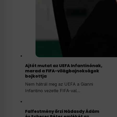
Ajtót mutat az UEFA Infantinónak,
marad a FIFA-világbajnokságok
bojkottja
Nem hátrál meg az UEFA a Gianni
Infantino vezette FIFA-val…
Falfestmény őrzi Nádasdy Ádám
és Scherer Péter emlékét az