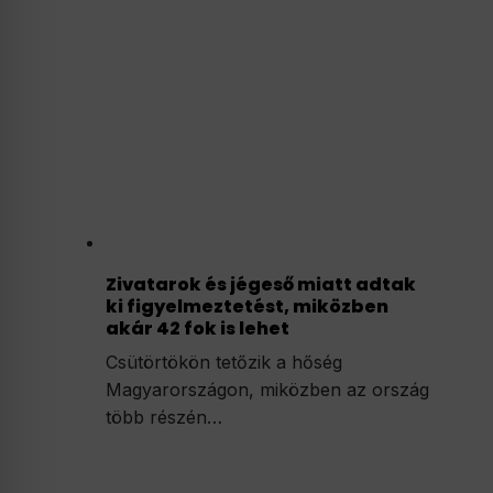
Zivatarok és jégeső miatt adtak
ki figyelmeztetést, miközben
akár 42 fok is lehet
Csütörtökön tetőzik a hőség
Magyarországon, miközben az ország
több részén…