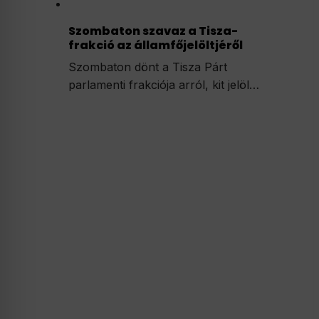
Szombaton szavaz a Tisza-
frakció az államfőjelöltjéről
Szombaton dönt a Tisza Párt
parlamenti frakciója arról, kit jelöl…