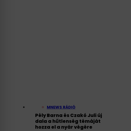
Knew Four Years Ago
That Hungary’s Power
Grid Was on Its Last
Legs
MNEWS RÁDIÓ
Pély Barna és Czakó Juli új
dala a hűtlenség témáját
hozza el a nyár végére