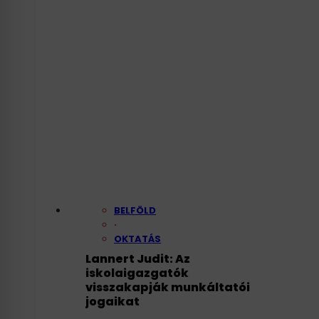
BELFÖLD
·
OKTATÁS
Lannert Judit: Az
iskolaigazgatók
visszakapják munkáltatói
jogaikat