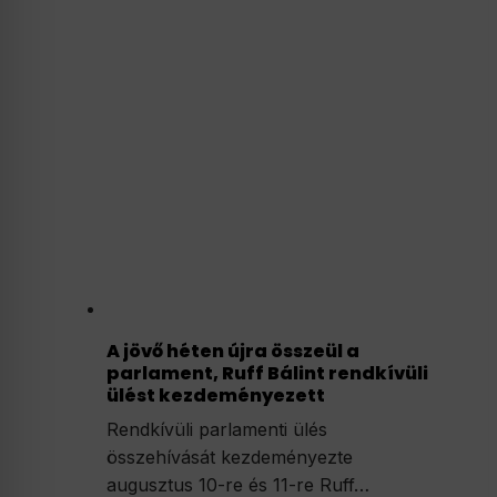
A jövő héten újra összeül a
parlament, Ruff Bálint rendkívüli
ülést kezdeményezett
Rendkívüli parlamenti ülés
összehívását kezdeményezte
augusztus 10-re és 11-re Ruff…