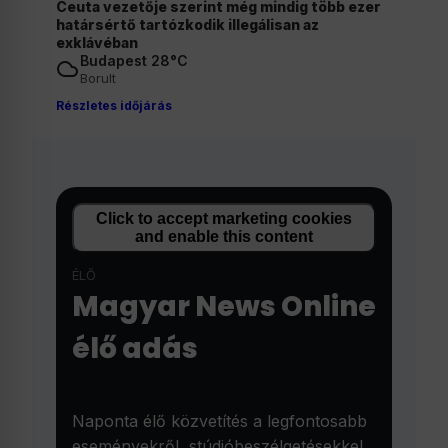
b ezer
Magyar Péter bejelentette: péntektől nincs
szükség önkéntes fogyasztáscsökkentésre
Budapest 28°C
Borult
Részletes időjárás
Click to accept marketing cookies
and enable this content
ÉLŐ
Magyar News Online
élő adás
Naponta élő közvetítés a legfontosabb
eseményekről, stúdióbeszélgetésekkel