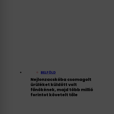
BELFÖLD
Nejlonzacskóba csomagolt
ürüléket küldött volt
főnökének, majd több millió
forintot követelt tőle