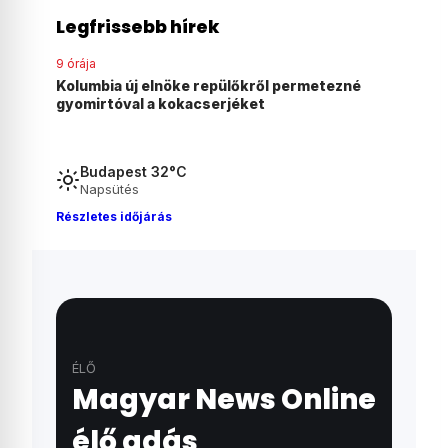
Legfrissebb hírek
10 órája
ezné
Agyonvert egy osztrák férfit egy 18 éves
magyar fiú Ausztriában
Budapest 32°C
Napsütés
Részletes időjárás
ÉLŐ
Magyar News Online
élő adás