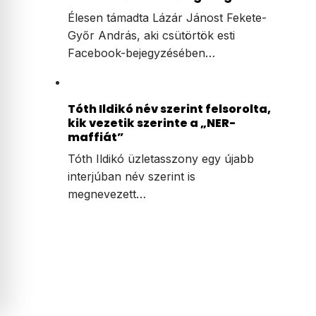
Élesen támadta Lázár Jánost Fekete-
Győr András, aki csütörtök esti
Facebook-bejegyzésében…
Tóth Ildikó név szerint felsorolta,
kik vezetik szerinte a „NER-
maffiát”
Tóth Ildikó üzletasszony egy újabb
interjúban név szerint is
megnevezett…