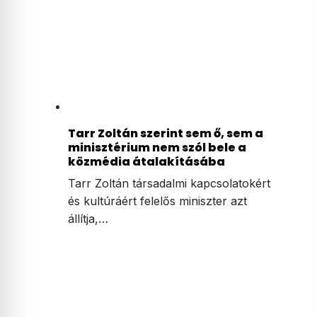
Tarr Zoltán szerint sem ő, sem a
minisztérium nem szól bele a
közmédia átalakításába
Tarr Zoltán társadalmi kapcsolatokért
és kultúráért felelős miniszter azt
állítja,…