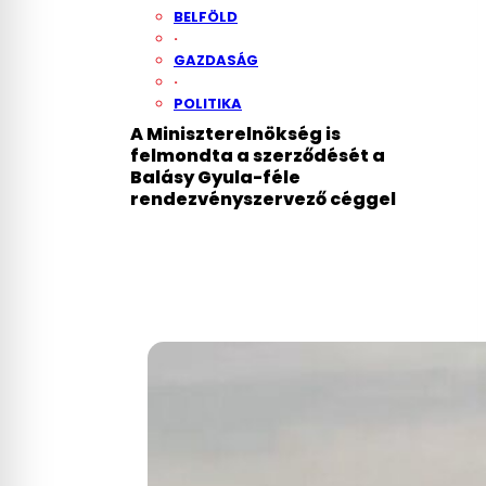
BELFÖLD
·
GAZDASÁG
·
POLITIKA
A Miniszterelnökség is
felmondta a szerződését a
Balásy Gyula-féle
rendezvényszervező céggel