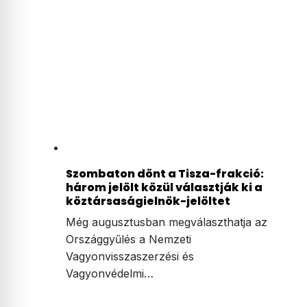
Szombaton dönt a Tisza-frakció:
három jelölt közül választják ki a
köztársaságielnök-jelöltet
Még augusztusban megválaszthatja az
Országgyűlés a Nemzeti
Vagyonvisszaszerzési és
Vagyonvédelmi…