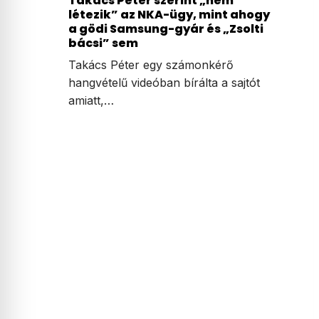
Takács Péter szerint „nem
létezik” az NKA-ügy, mint ahogy
a gödi Samsung-gyár és „Zsolti
bácsi” sem
Takács Péter egy számonkérő
hangvételű videóban bírálta a sajtót
amiatt,…