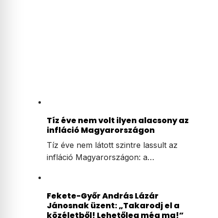
Tíz éve nem volt ilyen alacsony az
infláció Magyarországon
Tíz éve nem látott szintre lassult az
infláció Magyarországon: a…
Fekete-Győr András Lázár
Jánosnak üzent: „Takarodj el a
közéletből! Lehetőleg még ma!”