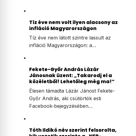
Tíz éve nem volt ilyen alacsony az
infláció Magyarországon
Tíz éve nem látott szintre lassult az
infláció Magyarországon: a…
Fekete-Győr András Lázár
Jánosnak üzent: „Takarodj el a
közéletből! Lehetőleg még ma!”
Élesen támadta Lázár Jánost Fekete-
Győr András, aki csütörtök esti
Facebook-bejegyzésében…
Tóth Ildikó név szerint felsorolta,