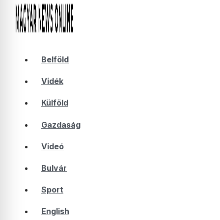
Belföld
Vidék
Külföld
Gazdaság
Videó
Bulvár
Sport
English