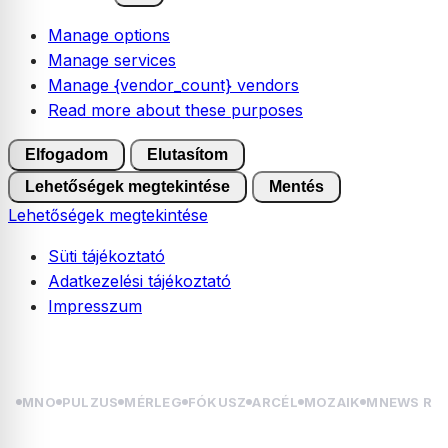
Manage options
Manage services
Manage {vendor_count} vendors
Read more about these purposes
Elfogadom
Elutasítom
Lehetőségek megtekintése
Mentés
Lehetőségek megtekintése
Süti tájékoztató
Adatkezelési tájékoztató
Impresszum
Skip
2026.08.09. vasárnap | Emőd
to
content
MNO
PULZUS
MÉRLEG
FÓKUSZ
ARCÉL
MOZAIK
MNEWS RÁ