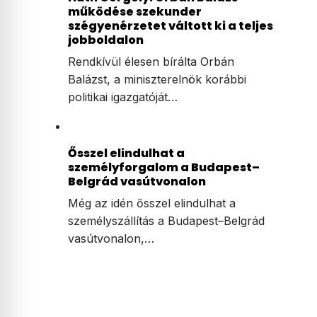
működése szekunder
szégyenérzetet váltott ki a teljes
jobboldalon
Rendkívül élesen bírálta Orbán
Balázst, a miniszterelnök korábbi
politikai igazgatóját…
Ősszel elindulhat a
személyforgalom a Budapest–
Belgrád vasútvonalon
Még az idén ősszel elindulhat a
személyszállítás a Budapest–Belgrád
vasútvonalon,…