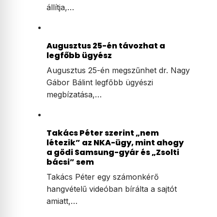
állítja,…
Augusztus 25-én távozhat a
legfőbb ügyész
Augusztus 25-én megszűnhet dr. Nagy
Gábor Bálint legfőbb ügyészi
megbízatása,…
Takács Péter szerint „nem
létezik” az NKA-ügy, mint ahogy
a gödi Samsung-gyár és „Zsolti
bácsi” sem
Takács Péter egy számonkérő
hangvételű videóban bírálta a sajtót
amiatt,…