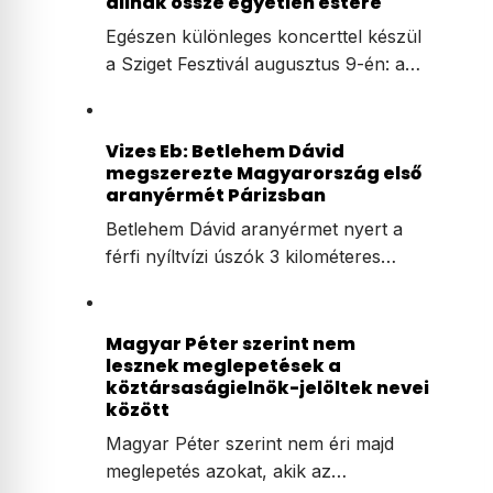
állnak össze egyetlen estére
Egészen különleges koncerttel készül
a Sziget Fesztivál augusztus 9-én: a…
Vizes Eb: Betlehem Dávid
megszerezte Magyarország első
aranyérmét Párizsban
Betlehem Dávid aranyérmet nyert a
férfi nyíltvízi úszók 3 kilométeres…
Magyar Péter szerint nem
lesznek meglepetések a
köztársaságielnök-jelöltek nevei
között
Magyar Péter szerint nem éri majd
meglepetés azokat, akik az…