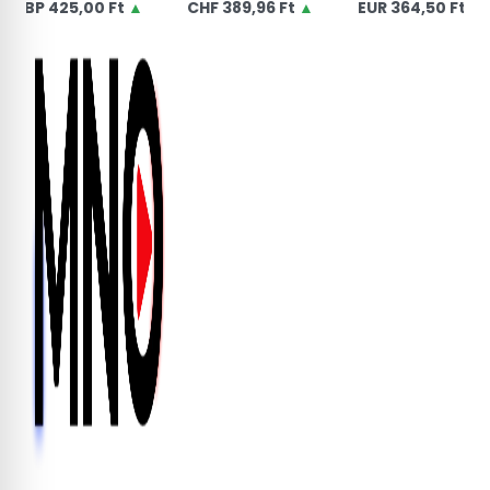
25,00 Ft
▲
CHF
389,96 Ft
▲
EUR
364,50 Ft
▲
U