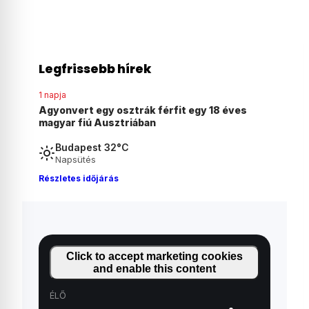
Legfrissebb hírek
1 napja
1 napja
Elérkezett a régóta várt pillanat: megjelent
Kolumbi
Madonna és Kylie Minogue első hivatalos
gyomirt
duettje
Budapest 32°C
Napsütés
Részletes időjárás
Click to accept marketing cookies
and enable this content
ÉLŐ