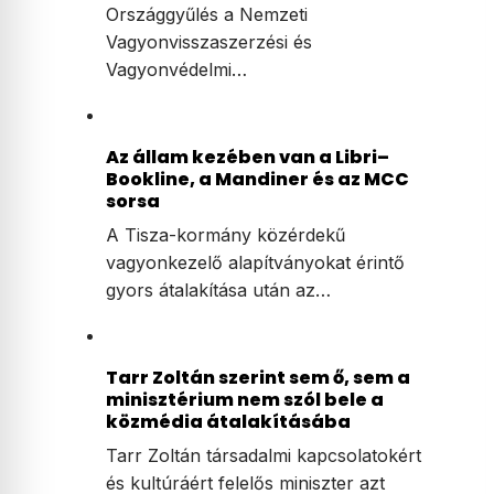
Országgyűlés a Nemzeti
Vagyonvisszaszerzési és
Vagyonvédelmi…
Az állam kezében van a Libri–
Bookline, a Mandiner és az MCC
sorsa
A Tisza-kormány közérdekű
vagyonkezelő alapítványokat érintő
gyors átalakítása után az…
Tarr Zoltán szerint sem ő, sem a
minisztérium nem szól bele a
közmédia átalakításába
Tarr Zoltán társadalmi kapcsolatokért
és kultúráért felelős miniszter azt