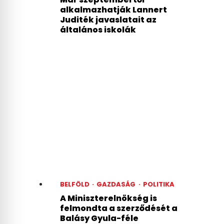
alkalmazhatják Lannert
Juditék javaslatait az
általános iskolák
BELFÖLD
·
GAZDASÁG
·
POLITIKA
A Miniszterelnökség is
felmondta a szerződését a
Balásy Gyula-féle