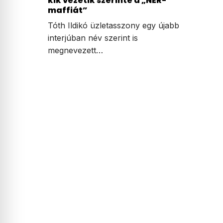
kik vezetik szerinte a „NER-
maffiát”
Tóth Ildikó üzletasszony egy újabb
interjúban név szerint is
megnevezett…