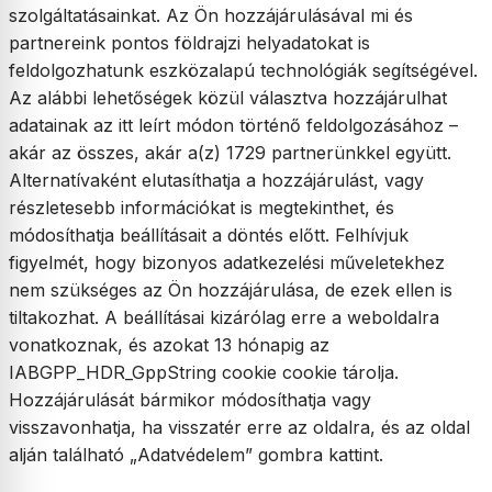
szolgáltatásainkat. Az Ön hozzájárulásával mi és
partnereink pontos földrajzi helyadatokat is
feldolgozhatunk eszközalapú technológiák segítségével.
Az alábbi lehetőségek közül választva hozzájárulhat
adatainak az itt leírt módon történő feldolgozásához –
akár az összes, akár a(z) 1729 partnerünkkel együtt.
Alternatívaként elutasíthatja a hozzájárulást, vagy
részletesebb információkat is megtekinthet, és
módosíthatja beállításait a döntés előtt. Felhívjuk
figyelmét, hogy bizonyos adatkezelési műveletekhez
nem szükséges az Ön hozzájárulása, de ezek ellen is
tiltakozhat. A beállításai kizárólag erre a weboldalra
vonatkoznak, és azokat 13 hónapig az
IABGPP_HDR_GppString cookie cookie tárolja.
Hozzájárulását bármikor módosíthatja vagy
visszavonhatja, ha visszatér erre az oldalra, és az oldal
alján található „Adatvédelem” gombra kattint.