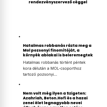
rendezvényszervező céggel
Hatalmas robbanás rázta meg a
Mol pozsonyi finomítóját, a
környék ablakai is beleremegtek
Hatalmas robbanás történt péntek
kora délután a MOL-csoporthoz
tartozó pozsonyi…
Nem volt még ilyen a Szigeten:
Azahriah, Beton.Hofi és a hazai
zenei élet legnagyobb nevei