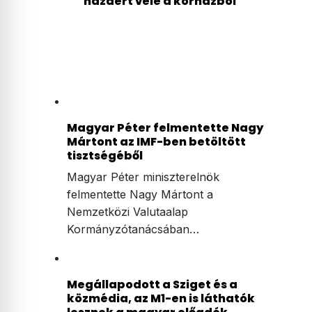
hazaért vele a kórházból
Magyar Péter felmentette Nagy
Mártont az IMF-ben betöltött
tisztségéből
Magyar Péter miniszterelnök
felmentette Nagy Mártont a
Nemzetközi Valutaalap
Kormányzótanácsában…
Megállapodott a Sziget és a
közmédia, az M1-en is láthatók