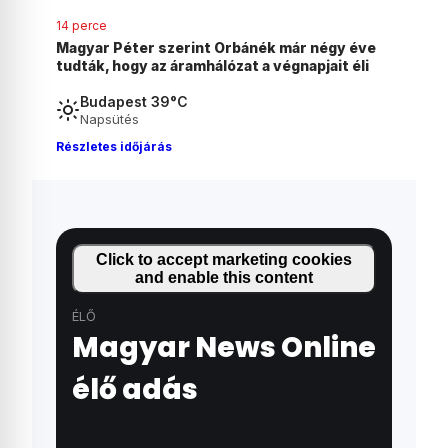
6 órája
gy éve
Feljelentést tett Ruszin-Szendi Romulusz a
t éli
Balásy Gyula cégeivel kötött gyanús
szerződések miatt
Budapest 39°C
Napsütés
Részletes időjárás
Click to accept marketing cookies
and enable this content
ÉLŐ
Magyar News Online
élő adás