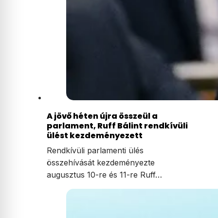
A jövő héten újra összeül a
parlament, Ruff Bálint rendkívüli
ülést kezdeményezett
Rendkívüli parlamenti ülés
összehívását kezdeményezte
augusztus 10-re és 11-re Ruff…