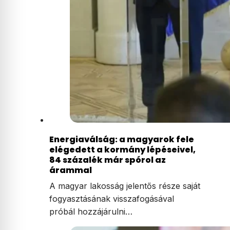
Energiaválság: a magyarok fele
elégedett a kormány lépéseivel,
84 százalék már spórol az
árammal
A magyar lakosság jelentős része saját
fogyasztásának visszafogásával
próbál hozzájárulni…