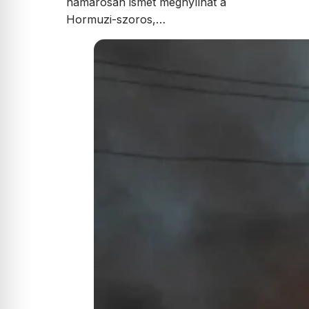
hamarosan ismét megnyílhat a
Hormuzi-szoros,…