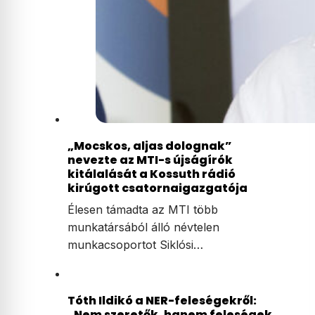
„Mocskos, aljas dolognak”
nevezte az MTI-s újságírók
kitálalását a Kossuth rádió
kirúgott csatornaigazgatója
Élesen támadta az MTI több
munkatársából álló névtelen
munkacsoportot Siklósi…
Tóth Ildikó a NER-feleségekről:
„Nem szeretők, hanem feleségek,