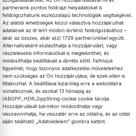
szolgáltatásainkat. Az Ön hozzájárulásával mi és
partnereink pontos földrajzi helyadatokat is
feldolgozhatunk eszközalapú technológiák segítségével.
Az alábbi lehetőségek közül választva hozzájárulhat
adatainak az itt leírt módon történő feldolgozásához –
akár az összes, akár a(z) 1729 partnerünkkel együtt.
Alternatívaként elutasíthatja a hozzájárulást, vagy
részletesebb információkat is megtekinthet, és
módosíthatja beállításait a döntés előtt. Felhívjuk
figyelmét, hogy bizonyos adatkezelési műveletekhez
nem szükséges az Ön hozzájárulása, de ezek ellen is
tiltakozhat. A beállításai kizárólag erre a weboldalra
vonatkoznak, és azokat 13 hónapig az
IABGPP_HDR_GppString cookie cookie tárolja.
Hozzájárulását bármikor módosíthatja vagy
visszavonhatja, ha visszatér erre az oldalra, és az oldal
alján található „Adatvédelem” gombra kattint.