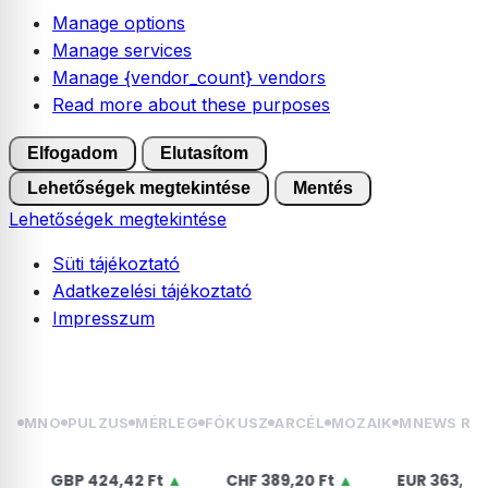
Manage options
Manage services
Manage {vendor_count} vendors
Read more about these purposes
Elfogadom
Elutasítom
Lehetőségek megtekintése
Mentés
Lehetőségek megtekintése
Süti tájékoztató
Adatkezelési tájékoztató
Impresszum
Skip
2026.08.06. csütörtök | Berta, Bettina
to
content
MNO
PULZUS
MÉRLEG
FÓKUSZ
ARCÉL
MOZAIK
MNEWS RÁ
BP
424,42 Ft
▲
CHF
389,20 Ft
▲
EUR
363,75 Ft
▲