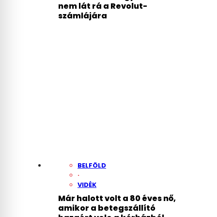
nem lát rá a Revolut-
számlájára
BELFÖLD
·
VIDÉK
Már halott volt a 80 éves nő,
amikor a betegszállító