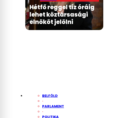
Hétfő reggel tíz óráig
lehet köztársasági
elnököt jelölni
BELFÖLD
·
PARLAMENT
·
POLITIKA