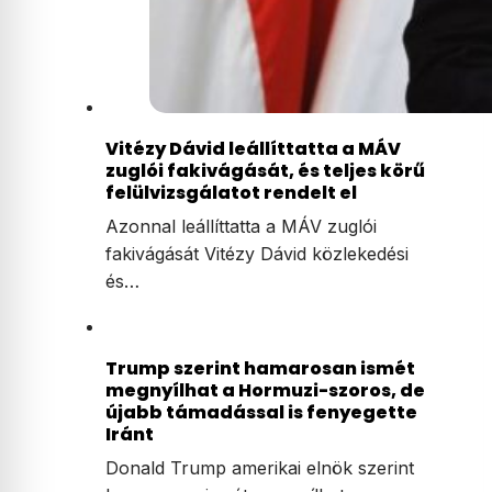
Vitézy Dávid leállíttatta a MÁV
zuglói fakivágását, és teljes körű
felülvizsgálatot rendelt el
Azonnal leállíttatta a MÁV zuglói
fakivágását Vitézy Dávid közlekedési
és…
Trump szerint hamarosan ismét
megnyílhat a Hormuzi-szoros, de
újabb támadással is fenyegette
Iránt
Donald Trump amerikai elnök szerint