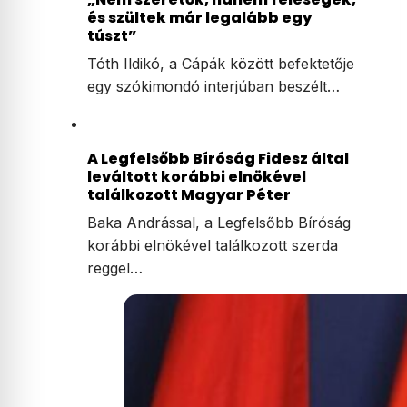
és szültek már legalább egy
túszt”
Tóth Ildikó, a Cápák között befektetője
egy szókimondó interjúban beszélt…
A Legfelsőbb Bíróság Fidesz által
leváltott korábbi elnökével
találkozott Magyar Péter
Baka Andrással, a Legfelsőbb Bíróság
korábbi elnökével találkozott szerda
reggel…