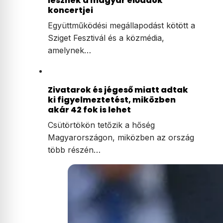
lesznek a magyar előadók
koncertjei
Együttműködési megállapodást kötött a
Sziget Fesztivál és a közmédia,
amelynek…
Zivatarok és jégeső miatt adtak
ki figyelmeztetést, miközben
akár 42 fok is lehet
Csütörtökön tetőzik a hőség
Magyarországon, miközben az ország
több részén…