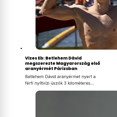
Vizes Eb: Betlehem Dávid
megszerezte Magyarország első
aranyérmét Párizsban
Betlehem Dávid aranyérmet nyert a
férfi nyíltvízi úszók 3 kilométeres…