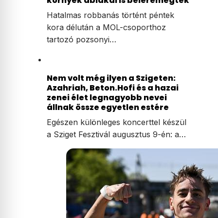
környék ablakai is beleremegtek
Hatalmas robbanás történt péntek
kora délután a MOL-csoporthoz
tartozó pozsonyi…
Nem volt még ilyen a Szigeten:
Azahriah, Beton.Hofi és a hazai
zenei élet legnagyobb nevei
állnak össze egyetlen estére
Egészen különleges koncerttel készül
a Sziget Fesztivál augusztus 9-én: a…