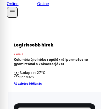
Legfrissebb hírek
2 órája
ezné
Agyonvert egy osztrák férfit egy 18 éves
magyar fiú Ausztriában
Budapest 27°C
Napsütés
Részletes időjárás