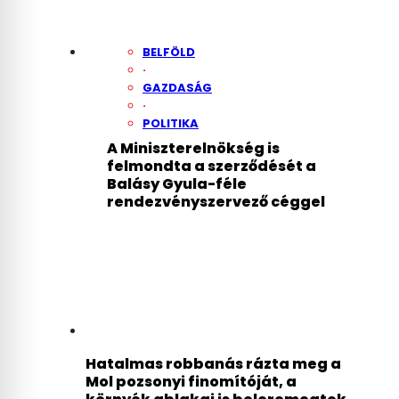
BELFÖLD
·
GAZDASÁG
·
POLITIKA
A Miniszterelnökség is
felmondta a szerződését a
Balásy Gyula-féle
rendezvényszervező céggel
Hatalmas robbanás rázta meg a
Mol pozsonyi finomítóját, a