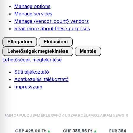
Manage options
Manage services
Manage {vendor_count} vendors
Read more about these purposes
Elfogadom
Elutasítom
Lehetőségek megtekintése
Mentés
Lehetőségek megtekintése
Süti tájékoztató
Adatkezelési tájékoztató
Impresszum
Skip
2026.08.08. szombat | László
to
content
MNO
PULZUS
MÉRLEG
FÓKUSZ
ARCÉL
MOZAIK
MNEWS RÁ
GBP
425,00 Ft
▲
CHF
389,96 Ft
▲
EUR
364,50 Ft
▲