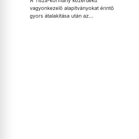
A Tisza-kormány közérdekű
vagyonkezelő alapítványokat érintő
gyors átalakítása után az…