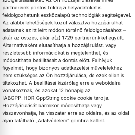
szolgáltatásainkat. Az Ön hozzájárulásával mi és
partnereink pontos földrajzi helyadatokat is
feldolgozhatunk eszközalapú technológiák segítségével.
Az alábbi lehetőségek közül választva hozzájárulhat
adatainak az itt leírt módon történő feldolgozásához –
akár az összes, akár a(z) 1729 partnerünkkel együtt.
Alternatívaként elutasíthatja a hozzájárulást, vagy
részletesebb információkat is megtekinthet, és
módosíthatja beállításait a döntés előtt. Felhívjuk
figyelmét, hogy bizonyos adatkezelési műveletekhez
nem szükséges az Ön hozzájárulása, de ezek ellen is
tiltakozhat. A beállításai kizárólag erre a weboldalra
vonatkoznak, és azokat 13 hónapig az
IABGPP_HDR_GppString cookie cookie tárolja.
Hozzájárulását bármikor módosíthatja vagy
visszavonhatja, ha visszatér erre az oldalra, és az oldal
alján található „Adatvédelem” gombra kattint.