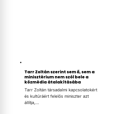
Tarr Zoltán szerint sem ő, sem a
minisztérium nem szól bele a
közmédia átalakításába
Tarr Zoltán társadalmi kapcsolatokért
és kultúráért felelős miniszter azt
állítja,…