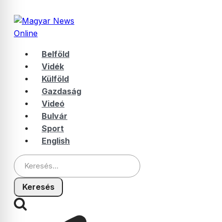
Belföld
Vidék
Külföld
Gazdaság
Videó
Bulvár
Sport
English
Keresés: