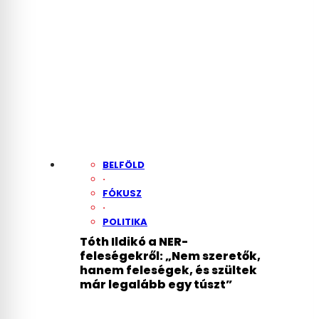
BELFÖLD
·
FÓKUSZ
·
POLITIKA
Tóth Ildikó a NER-
feleségekről: „Nem szeretők,
hanem feleségek, és szültek
már legalább egy túszt”