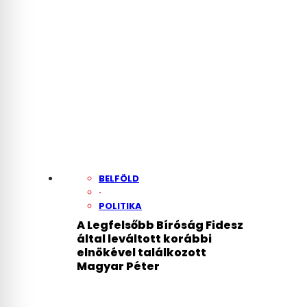
BELFÖLD
·
POLITIKA
A Legfelsőbb Bíróság Fidesz
által leváltott korábbi
elnökével találkozott
Magyar Péter