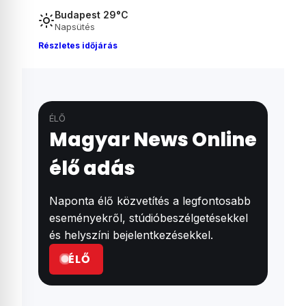
árammal
Budapest 29°C
Napsütés
Részletes időjárás
ÉLŐ
Magyar News Online
élő adás
Naponta élő közvetítés a legfontosabb
eseményekről, stúdióbeszélgetésekkel
és helyszíni bejelentkezésekkel.
ÉLŐ