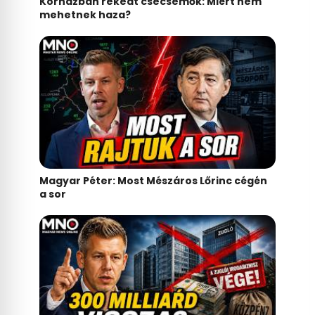
Kórházban rekedt csecsemők: Miért nem
mehetnek haza?
Magyar Péter: Most Mészáros Lőrinc cégén
a sor