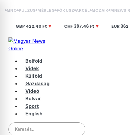
Skip
MNO
PULZUS
MÉRLEG
FÓKUSZ
ARCÉL
MOZAIK
MNEWS RÁ
to
content
P
422,40 Ft
▼
CHF
387,46 Ft
▼
EUR
362,08 Ft
▼
Belföld
Vidék
Külföld
Gazdaság
Videó
Bulvár
Sport
English
Keresés: