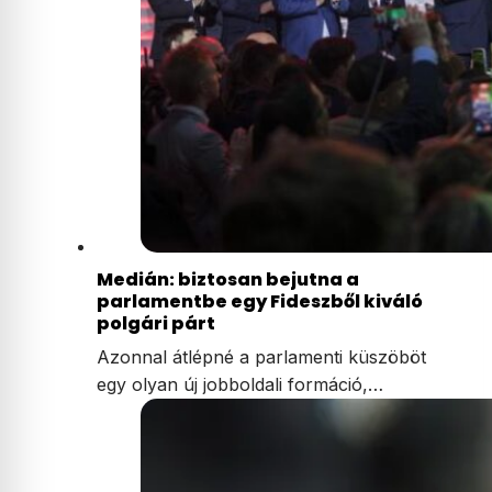
Medián: biztosan bejutna a
parlamentbe egy Fideszből kiváló
polgári párt
Azonnal átlépné a parlamenti küszöböt
egy olyan új jobboldali formáció,…