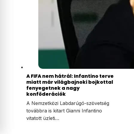
A FIFA nem hátrál: Infantino terve
miatt már világbajnoki bojkottal
fenyegetnek a nagy
konföderációk
A Nemzetközi Labdarúgó-szövetség
továbbra is kitart Gianni Infantino
vitatott üzleti…