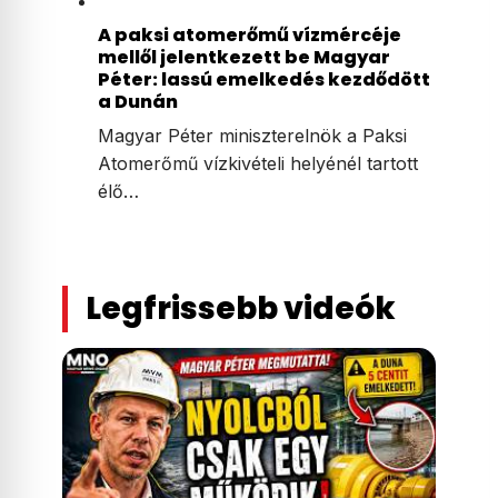
A paksi atomerőmű vízmércéje
mellől jelentkezett be Magyar
Péter: lassú emelkedés kezdődött
a Dunán
Magyar Péter miniszterelnök a Paksi
Atomerőmű vízkivételi helyénél tartott
élő…
Legfrissebb videók