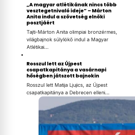
„A magyar atlétikának nincs több
vesztegetnivaló ideje” – Márton
Anita indul a szövetség elnöki
posztjáért
Tajti-Márton Anita olimpiai bronzérmes,
világbajnok súlylökő indul a Magyar
Atlétikai…
Rosszul lett az Újpest
csapatkapitánya a vasárnapi
hőségben játszott bajnokin
Rosszul lett Matija Ljujics, az Újpest
csapatkapitánya a Debrecen elleni…