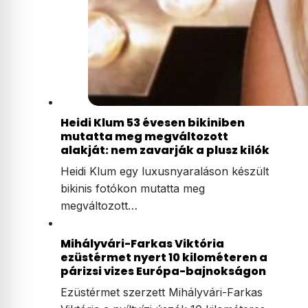
Heidi Klum 53 évesen bikiniben
mutatta meg megváltozott
alakját: nem zavarják a plusz kilók
Heidi Klum egy luxusnyaraláson készült
bikinis fotókon mutatta meg
megváltozott…
Mihályvári-Farkas Viktória
ezüstérmet nyert 10 kilométeren a
párizsi vizes Európa-bajnokságon
Ezüstérmet szerzett Mihályvári-Farkas