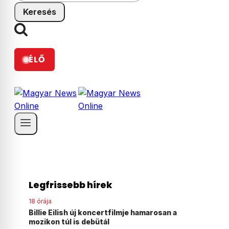
ÉLŐ
Legfrissebb hírek
19 órája
 a
Energiaválság: a magyarok fele elégedett a
kormány lépéseivel, 84 százalék már spórol az