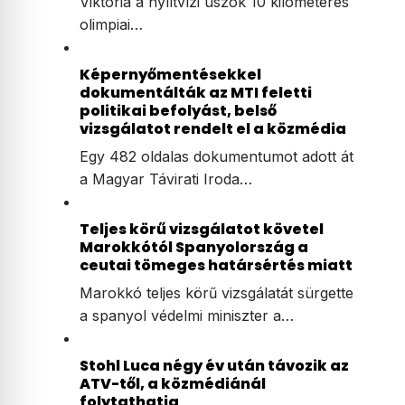
Viktória a nyíltvízi úszók 10 kilométeres
olimpiai…
Képernyőmentésekkel
dokumentálták az MTI feletti
politikai befolyást, belső
vizsgálatot rendelt el a közmédia
Egy 482 oldalas dokumentumot adott át
a Magyar Távirati Iroda…
Teljes körű vizsgálatot követel
Marokkótól Spanyolország a
ceutai tömeges határsértés miatt
Marokkó teljes körű vizsgálatát sürgette
a spanyol védelmi miniszter a…
Stohl Luca négy év után távozik az
ATV-től, a közmédiánál
folytathatja