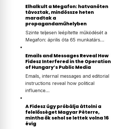
Elhalkult a Megafon: hatvanöten
távoztak, mindössze heten
maradtak a
propagandaműhelyben
Szinte teljesen leépítette működését a
Megafon: április óta 65 munkatárs…
Emails and Messages Reveal How
Fidesz Interfered in the Operation
of Hungary’s Public Media
Emails, internal messages and editorial
instructions reveal how political
influence…
A Fidesz úgy próbálja áttolni a
felelősséget Magyar Péterre,
mintha ők sehol se lettek volna 16
évig