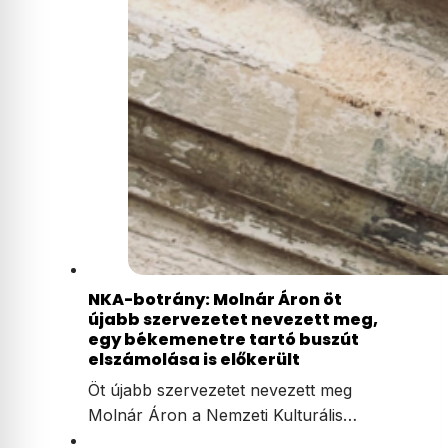
NKA-botrány: Molnár Áron öt
újabb szervezetet nevezett meg,
egy békemenetre tartó buszút
elszámolása is előkerült
Öt újabb szervezetet nevezett meg
Molnár Áron a Nemzeti Kulturális…