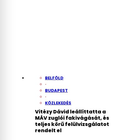
BELFÖLD
·
BUDAPEST
·
KÖZLEKEDÉS
Vitézy Dávid leállíttatta a
MÁV zuglói fakivágását, és
teljes körű felülvizsgálatot
rendelt el