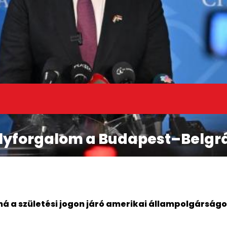
élyforgalom a Budapest–Belgr
á a születési jogon járó amerikai állampolgárságo