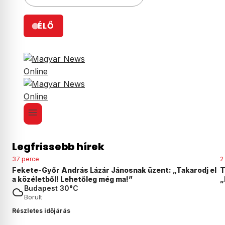
ÉLŐ
Legfrissebb hírek
37 perce
2
Fekete-Győr András Lázár Jánosnak üzent: „Takarodj el
T
a közéletből! Lehetőleg még ma!”
„
Budapest 30°C
Borult
Részletes időjárás