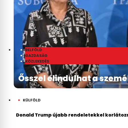
BELFÖLD
GAZDASÁG
KÖZLEKEDÉS
Ősszel elindulhat a szem
KÜLFÖLD
Donald Trump újabb rendeletekkel korlátozn