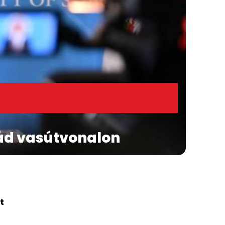
ád vasútvonalon
t