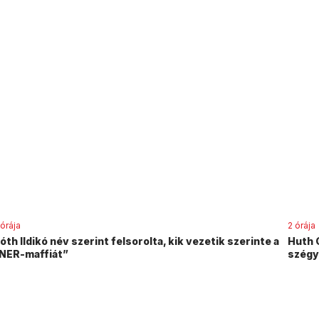
 órája
2 órája
óth Ildikó név szerint felsorolta, kik vezetik szerinte a
Huth 
NER-maffiát”
szégye