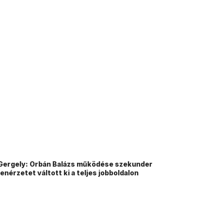
Gergely: Orbán Balázs működése szekunder
nérzetet váltott ki a teljes jobboldalon