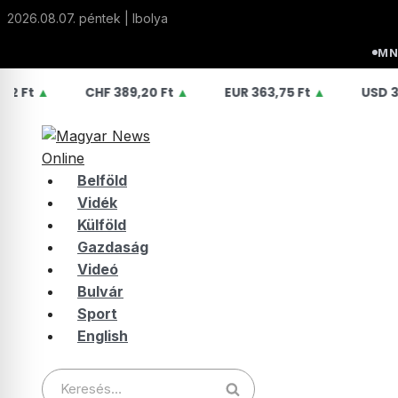
Skip
2026.08.07. péntek | Ibolya
to
content
MN
CHF
389,20 Ft
▲
EUR
363,75 Ft
▲
USD
315,15 Ft
▲
Belföld
Vidék
Külföld
Gazdaság
Videó
Bulvár
Sport
English
Keresés: