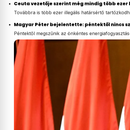
Ceuta vezetője szerint még mindig több ezer 
Továbbra is több ezer illegális határsértő tartózkod
Magyar Péter bejelentette: péntektől nincs
Péntektől megszűnik az önkéntes energiafogyasztás