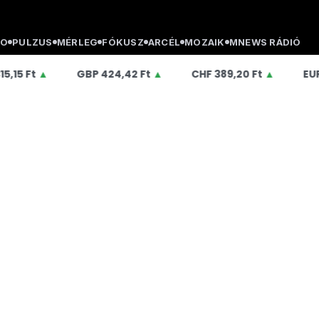
O
PULZUS
MÉRLEG
FÓKUSZ
ARCÉL
MOZAIK
MNEWS RÁDIÓ
GBP
424,42 Ft
▲
CHF
389,20 Ft
▲
EUR
363,75 Ft
▲