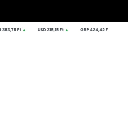
USD
315,15 Ft
▲
GBP
424,42 Ft
▲
CHF
389,20 Ft