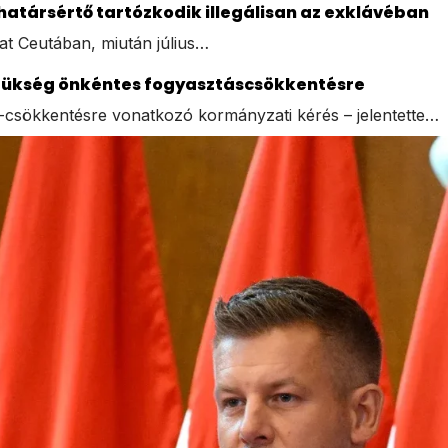
határsértő tartózkodik illegálisan az exklávéban
hat Ceutában, miután július…
 szükség önkéntes fogyasztáscsökkentésre
-csökkentésre vonatkozó kormányzati kérés – jelentette…