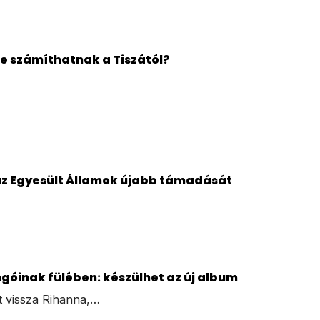
re számíthatnak a Tiszától?
az Egyesült Államok újabb támadását
góinak fülében: készülhet az új album
t vissza Rihanna,…