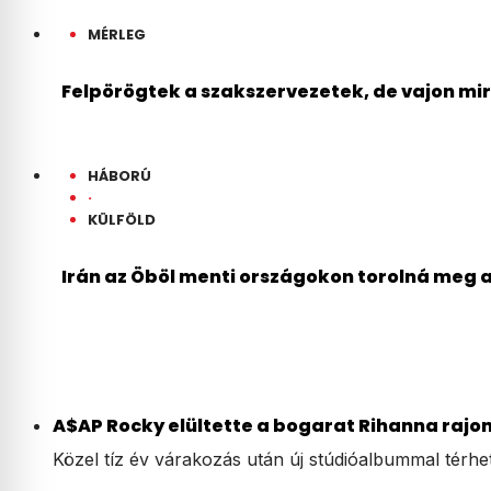
MÉRLEG
Felpörögtek a szakszervezetek, de vajon mi
HÁBORÚ
·
KÜLFÖLD
Irán az Öböl menti országokon torolná meg 
A$AP Rocky elültette a bogarat Rihanna rajon
Közel tíz év várakozás után új stúdióalbummal térhe