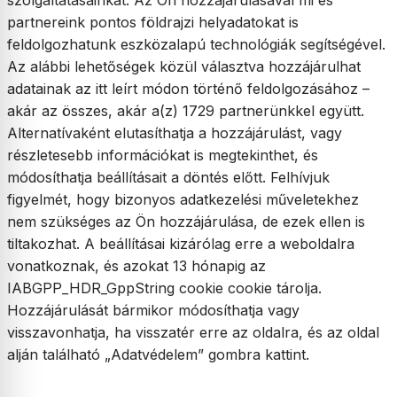
szolgáltatásainkat. Az Ön hozzájárulásával mi és
partnereink pontos földrajzi helyadatokat is
feldolgozhatunk eszközalapú technológiák segítségével.
Az alábbi lehetőségek közül választva hozzájárulhat
adatainak az itt leírt módon történő feldolgozásához –
akár az összes, akár a(z) 1729 partnerünkkel együtt.
Alternatívaként elutasíthatja a hozzájárulást, vagy
részletesebb információkat is megtekinthet, és
módosíthatja beállításait a döntés előtt. Felhívjuk
figyelmét, hogy bizonyos adatkezelési műveletekhez
nem szükséges az Ön hozzájárulása, de ezek ellen is
tiltakozhat. A beállításai kizárólag erre a weboldalra
vonatkoznak, és azokat 13 hónapig az
IABGPP_HDR_GppString cookie cookie tárolja.
Hozzájárulását bármikor módosíthatja vagy
visszavonhatja, ha visszatér erre az oldalra, és az oldal
alján található „Adatvédelem” gombra kattint.