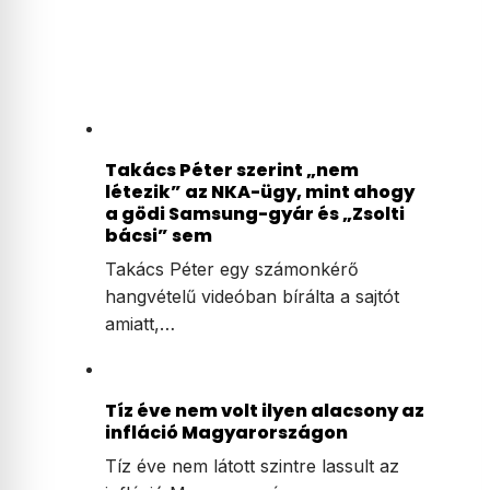
Takács Péter szerint „nem
létezik” az NKA-ügy, mint ahogy
a gödi Samsung-gyár és „Zsolti
bácsi” sem
Takács Péter egy számonkérő
hangvételű videóban bírálta a sajtót
amiatt,…
Tíz éve nem volt ilyen alacsony az
infláció Magyarországon
Tíz éve nem látott szintre lassult az