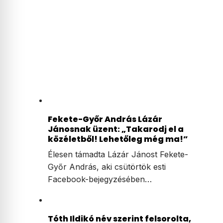
Fekete-Győr András Lázár
Jánosnak üzent: „Takarodj el a
közéletből! Lehetőleg még ma!”
Élesen támadta Lázár Jánost Fekete-
Győr András, aki csütörtök esti
Facebook-bejegyzésében…
Tóth Ildikó név szerint felsorolta,