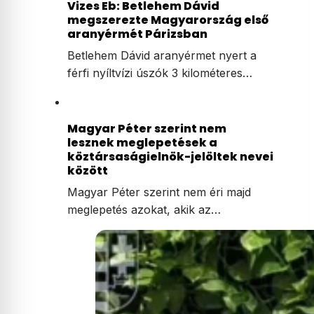
Vizes Eb: Betlehem Dávid
megszerezte Magyarország első
aranyérmét Párizsban
Betlehem Dávid aranyérmet nyert a
férfi nyíltvízi úszók 3 kilométeres…
Magyar Péter szerint nem
lesznek meglepetések a
köztársaságielnök-jelöltek nevei
között
Magyar Péter szerint nem éri majd
meglepetés azokat, akik az…