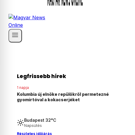
Legfrissebb hírek
1 napja
ezné
Agyonvert egy osztrák férfit egy 18 éves
magyar fiú Ausztriában
Budapest 32°C
Napsütés
Részletes időjárás