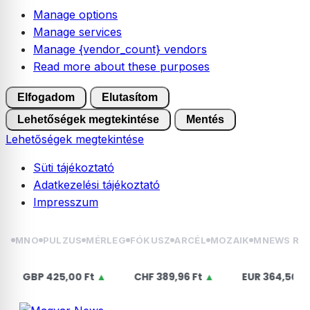
Manage options
Manage services
Manage {vendor_count} vendors
Read more about these purposes
Elfogadom
Elutasítom
Lehetőségek megtekintése
Mentés
Lehetőségek megtekintése
Süti tájékoztató
Adatkezelési tájékoztató
Impresszum
Skip
MNO
PULZUS
MÉRLEG
FÓKUSZ
ARCÉL
MOZAIK
MNEWS RÁ
to
content
BP
425,00 Ft
▲
CHF
389,96 Ft
▲
EUR
364,50 Ft
▲