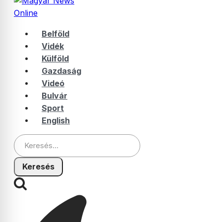
Belföld
Vidék
Külföld
Gazdaság
Videó
Bulvár
Sport
English
Keresés: