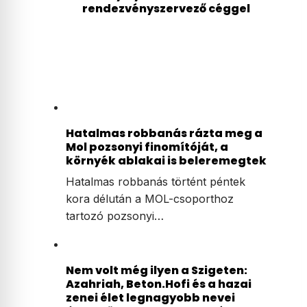
rendezvényszervező céggel
Hatalmas robbanás rázta meg a
Mol pozsonyi finomítóját, a
környék ablakai is beleremegtek
Hatalmas robbanás történt péntek
kora délután a MOL-csoporthoz
tartozó pozsonyi…
Nem volt még ilyen a Szigeten:
Azahriah, Beton.Hofi és a hazai
zenei élet legnagyobb nevei